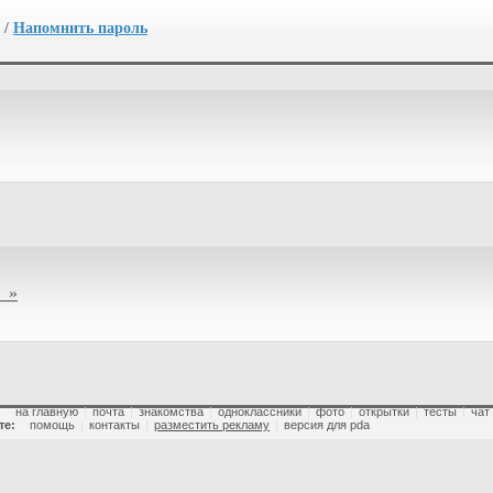
/
Напомнить пароль
 »
:
на главную
|
почта
|
знакомства
|
одноклассники
|
фото
|
открытки
|
тесты
|
чат
те:
помощь
|
контакты
|
разместить рекламу
|
версия для pda