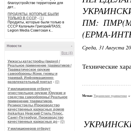
благоустройстве территории для
УКРАИНСК
дет...
ПРОДУКТЫ, КОТОРЫЕ БЫЛИ
ТОЛЬКО В СССР
-
(1)
ПМ: ПМР(М
Продукты, которые были только в
СССР Калачьян Григорий/TASS;
(ЕРМА-ИНТЕ
Legion Media Советская к...
Среда, 31 Августа 20
Новости
-
Все (4)
Ужжасы,катастрофы (видео) /
Технические хар
Реальное применение травматиков /
Травматическое оружие
самообороны /Кони. гномы и
трамвай. Информационно-
развлекательный портал
-
(0)
У милиционеров отберут
огнестрельное оружие /Оружие и
Метки:
Украинские травматики
средства самообороны/ Реальное
применение травматиков,
Резинострелы /Производство
качественных каркасных домов
/nskarkas Невский Стиль Плюс,
Санкт-Петербург. Производство
УКРАИНСК
качественных каркасных до
-
(0)
У милиционеров отберут