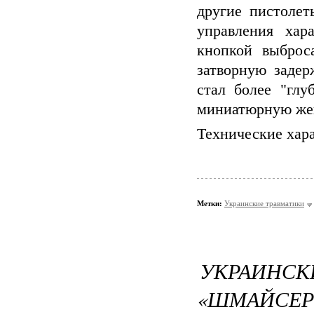
другие пистоле
управления хар
кнопкой выброс
затворную задер
стал более "глу
миниатюрную же
Технические хар
Метки:
Украинские травматики
УКРАИ
«ШМАЙСЕР»