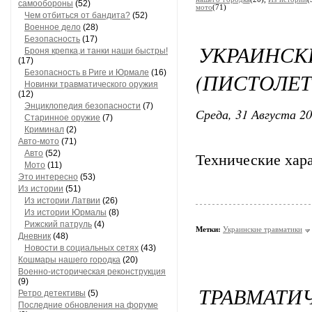
самообороны
(52)
мото
(71)
Чем отбиться от бандита?
(52)
Военное дело
(28)
Безопасность
(17)
УКРАИНС
Броня крепка,и танки наши быстры!
(17)
Безопасность в Риге и Юрмале
(16)
(ПИСТОЛЕ
Новинки травматического оружия
(12)
Энциклопедия безопасности
(7)
Среда, 31 Августа 20
Старинное оружие
(7)
Криминал
(2)
Авто-мото
(71)
Авто
(52)
Технические хар
Мото
(11)
Это интересно
(53)
Из истории
(51)
Из истории Латвии
(26)
Из истории Юрмалы
(8)
Рижский патруль
(4)
Метки:
Украинские травматики
Дневник
(48)
Новости в социальных сетях
(43)
Кошмары нашего городка
(20)
Военно-историческая реконструкция
(9)
ТРАВМА
Ретро детективы
(5)
Последние обновления на форуме