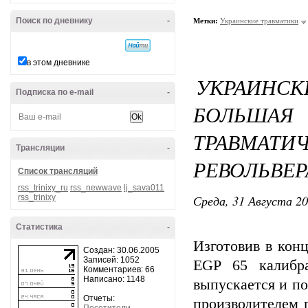
Поиск по дневнику
-
Метки:
Украинские травматики
в этом дневнике
УКРАИНС
Подписка по e-mail
-
БОЛЬШАЯ 
ТРАВМАТИ
Трансляции
-
РЕВОЛЬВЕР
Список трансляций
rss_trinixy_ru
rss_newwave
lj_sava011
Среда, 31 Августа 20
rss_trinixy
Статистика
-
Изготовив в конц
Создан: 30.06.2005
Записей: 1052
EGP 65 калибр
Комментариев: 66
Написано: 1148
выпускается и п
Отчеты:
производителем 