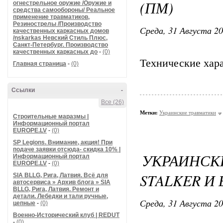
(ПМ)
огнестрельное оружие /Оружие и
средства самообороны/ Реальное
применение травматиков,
Резинострелы /Производство
Среда, 31 Августа 20
качественных каркасных домов
/nskarkas Невский Стиль Плюс,
Санкт-Петербург. Производство
качественных каркасных до
-
(0)
Технические хар
Главная страница
-
(0)
Ссылки
-
Все (26)
Метки:
Украинские травматики
Строительные маразмы |
Информационный портал
EUROPE.LV
-
(0)
SP Legions. Внимание, акция! При
подаче заявки отсюда- скидка 10% |
УКРАИНСК
Информационный портал
EUROPE.LV
-
(0)
STALKER И
SIA BLLG, Рига, Латвия. Всё для
автосервиса » Архив блога » SIA
BLLG, Рига, Латвия. Ремонт и
детали. Лебедки и тали ручные,
Среда, 31 Августа 20
цепные
-
(0)
Военно-Исторический клуб | REDUT
-
(0)