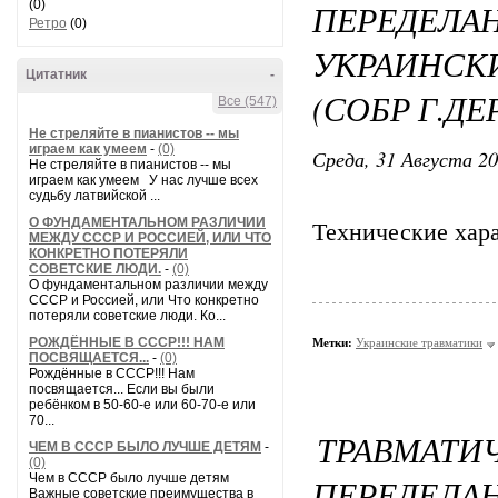
(0)
ПЕРЕДЕЛ
Ретро
(0)
УКРАИНСК
Цитатник
-
(СОБР Г.ДЕ
Все (547)
Не стреляйте в пианистов -- мы
играем как умеем
-
(0)
Среда, 31 Августа 20
Не стреляйте в пианистов -- мы
играем как умеем У нас лучше всех
судьбу латвийской ...
О ФУНДАМЕНТАЛЬНОМ РАЗЛИЧИИ
Технические хар
МЕЖДУ СССР И РОССИЕЙ, ИЛИ ЧТО
КОНКРЕТНО ПОТЕРЯЛИ
СОВЕТСКИЕ ЛЮДИ.
-
(0)
О фундаментальном различии между
СССР и Россией, или Что конкретно
потеряли советские люди. Ко...
РОЖДЁННЫЕ В СССР!!! НАМ
Метки:
Украинские травматики
ПОСВЯЩАЕТСЯ...
-
(0)
Рождённые в СССР!!! Нам
посвящается... Если вы были
ребёнком в 50-60-е или 60-70-е или
70...
ТРАВМА
ЧЕМ В СССР БЫЛО ЛУЧШЕ ДЕТЯМ
-
(0)
Чем в СССР было лучше детям
ПЕРЕДЕЛ
Важные советские преимущества в