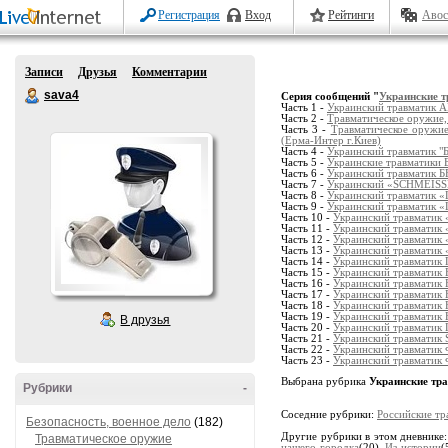
Регистрация
Вход
Рейтинги
Авос
Записи
Друзья
Комментарии
sava4
Серия сообщений "
Украинские 
Часть 1 -
Украинский травматик А
Часть 2 -
Травматическое оружие,
Часть 3 -
Травматическое оружие
(Ерма-Интер г.Киев)
Часть 4 -
Украинский травматик "
Часть 5 -
Украинские травматики Б
Часть 6 -
Украинский травматик
Часть 7 -
Украинский «SCHMEISSER
Часть 8 -
Украинский травматик 
Часть 9 -
Украинский травматик 
Часть 10 -
Украинский травматик
Часть 11 -
Украинский травматик
Часть 12 -
Украинский травматик
Часть 13 -
Украинский травматик
Часть 14 -
Украинский травматик
Часть 15 -
Украинский травматик 
Часть 16 -
Украинский травматик 
Часть 17 -
Украинский травматик 
Часть 18 -
Украинский травматик 
Часть 19 -
Украинский травматик 
В друзья
Часть 20 -
Украинский травматик 
Часть 21 -
Украинский травматик 
Часть 22 -
Украинский травматик
Часть 23 -
Украинский травматик
Выбрана рубрика
Украинские тр
Рубрики
-
Соседние рубрики:
Российские тр
Безопасность, военное дело
(182)
Другие рубрики в этом дневнике
Травматическое оружие
нашего городка
(20),
Из истории
(