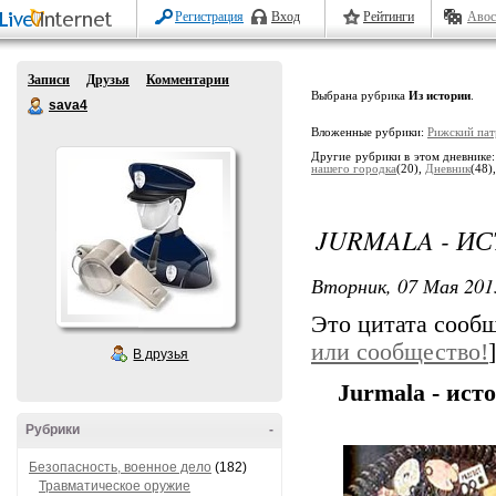
Регистрация
Вход
Рейтинги
Авос
Записи
Друзья
Комментарии
Выбрана рубрика
Из истории
.
sava4
Вложенные рубрики:
Рижский пат
Другие рубрики в этом дневнике
нашего городка
(20),
Дневник
(48)
JURMALA - ИС
Вторник, 07 Мая 201
Это цитата сооб
или сообщество!
]
В друзья
Jurmala - ист
Рубрики
-
Безопасность, военное дело
(182)
Травматическое оружие