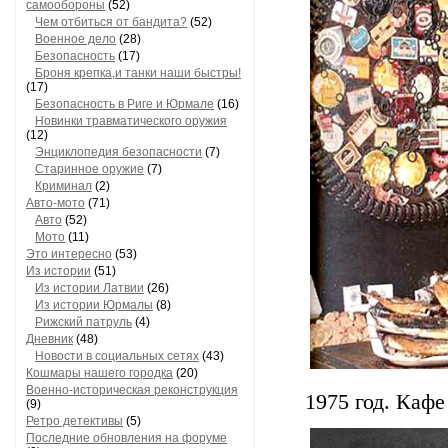
самообороны
(52)
Чем отбиться от бандита?
(52)
Военное дело
(28)
Безопасность
(17)
Броня крепка,и танки наши быстры!
(17)
Безопасность в Риге и Юрмале
(16)
Новинки травматического оружия
(12)
Энциклопедия безопасности
(7)
Старинное оружие
(7)
Криминал
(2)
Авто-мото
(71)
Авто
(52)
Мото
(11)
Это интересно
(53)
Из истории
(51)
Из истории Латвии
(26)
Из истории Юрмалы
(8)
Рижский патруль
(4)
Дневник
(48)
Новости в социальных сетях
(43)
Кошмары нашего городка
(20)
Военно-историческая реконструкция
1975 год. Каф
(9)
Ретро детективы
(5)
Последние обновления на форуме