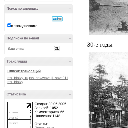
Поиск по дневнику
-
в этом дневнике
Подписка по e-mail
-
30-е годы
Трансляции
-
Список трансляций
rss_trinixy_ru
rss_newwave
lj_sava011
rss_trinixy
Статистика
-
Создан: 30.06.2005
Записей: 1052
Комментариев: 66
Написано: 1148
Отчеты: