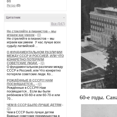
(0)
Ретро
(0)
Цитатник
-
Все (547)
Не стреляйте в пианистов -- мы
играем как умеем
-
(0)
Не стреляйте в пианистов -- мы
играем как умеем У нас лучше всех
судьбу латвийской ...
О ФУНДАМЕНТАЛЬНОМ РАЗЛИЧИИ
МЕЖДУ СССР И РОССИЕЙ, ИЛИ ЧТО
КОНКРЕТНО ПОТЕРЯЛИ
СОВЕТСКИЕ ЛЮДИ.
-
(0)
О фундаментальном различии между
СССР и Россией, или Что конкретно
потеряли советские люди. Ко...
РОЖДЁННЫЕ В СССР!!! НАМ
ПОСВЯЩАЕТСЯ...
-
(0)
Рождённые в СССР!!! Нам
посвящается... Если вы были
ребёнком в 50-60-е или 60-70-е или
60-е годы. Са
70...
ЧЕМ В СССР БЫЛО ЛУЧШЕ ДЕТЯМ
-
(0)
Чем в СССР было лучше детям
Важные советские преимущества в