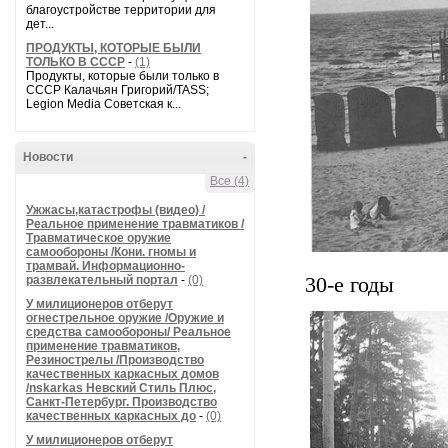
благоустройстве территории для
дет...
ПРОДУКТЫ, КОТОРЫЕ БЫЛИ
ТОЛЬКО В СССР
-
(1)
Продукты, которые были только в
СССР Калачьян Григорий/TASS;
Legion Media Советская к...
Новости
-
Все (4)
Ужжасы,катастрофы (видео) /
Реальное применение травматиков /
Травматическое оружие
самообороны /Кони. гномы и
трамвай. Информационно-
развлекательный портал
-
(0)
30-е годы
У милиционеров отберут
огнестрельное оружие /Оружие и
средства самообороны/ Реальное
применение травматиков,
Резинострелы /Производство
качественных каркасных домов
/nskarkas Невский Стиль Плюс,
Санкт-Петербург. Производство
качественных каркасных до
-
(0)
У милиционеров отберут