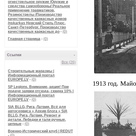
огнестрельное оружие /Оружие и
средства самообороны/ Реальное
применение травматиков,
Резинострелы /Производство
качественных каркасных домов
/nskarkas Невский Стиль Плюс,
Санкт-Петербург. Производство
качественных каркасных до
-
(0)
Главная страница
-
(0)
Ссылки
-
Все (26)
Строительные маразмы |
Информационный портал
EUROPE.LV
-
(0)
1913 год. Май
SP Legions. Внимание, акция! При
подаче заявки отсюда- скидка 10% |
Информационный портал
EUROPE.LV
-
(0)
SIA BLLG, Рига, Латвия. Всё для
автосервиса » Архив блога » SIA
BLLG, Рига, Латвия. Ремонт и
детали. Лебедки и тали ручные,
цепные
-
(0)
Военно-Исторический клуб | REDUT
-
(0)