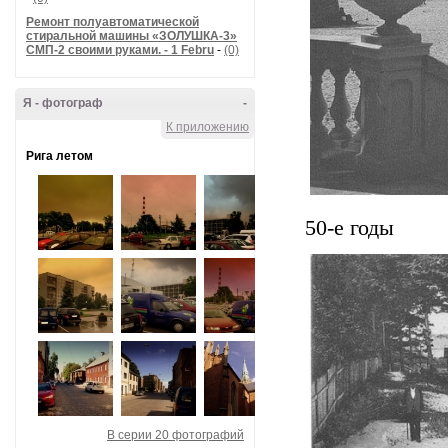
Ремонт полуавтоматической
стиральной машины «ЗОЛУШКА-3»
СМП-2 своими руками. - 1 Febru
-
(0)
Я - фотограф
-
К приложению
Рига летом
50-е годы
В серии 20 фотографий