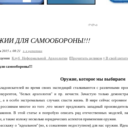
ЖИИ ДЛЯ САМООБОРОНЫ!!!
я 2015 г. 08:21
+ в цитатник
бщения
Клуб_Неформальной_Археологии
[
Прочитать целиком
+
В свой цитат
для самообороны!!!
Оружие, которое мы выбираем
кладоискателей во время своих экспедиций сталкиваются с различными пр
онкурентов, "белых археологов" и пр. нечисти. Зачастую только демонст
 а в особо экстремальных случаях спасти жизнь. В мире сейчас огромное 
россиянам многое из того ,что может предложить западный производитель
аконов. В этой статье я попробую описать ряд отечественных моделей, н
и, а также изложу несколько юридических аспектов применения оружия.
расскажу о "идеальном" (но, к сожалению недоступном) для нас оружии. Иде