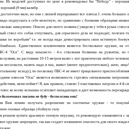
не. Из моделей доступных по цене я рекомендовал бы "Победу" - хорошая 
 хороший (9 мм) калибр.
достаточно мало, но они с лихвой перекрывают все плюсы.1. очень большое о
надо подпускать к себе вплотную, по сравнению с боевыми образцами низкое 
колько замедленно. Опасно для своего хозяина ( увидели у тебя в руках ствол 
вый ствол это собак отпугивать, для серьезного дела не подходит, полезен то
ушки по воробьям" т.е. не всегда надо демострировать свои истинную боев
ибамбахах. Единственное исключением является бествольное оружие, на о
БС-4 "Оса". С виду неказисто - 4-х ствольная болванка на рукоятке, но
и пулями, на растоянии 10-15 метров валит с ног практически любого человек
ки несогласен, палить надо в пах, живот (менее предпочтительно), шею, лицо
летальному исходу), но поскольку ПБС-4 не имеет прицельного приспособления
одним плюсом "Осы" является возможность стрелять сигнальными патронами.
действии, меня поймет! Я, как правило, ставлю 3 пластиковых патрона и 4-й с
, плюс ко всему вспышка ослепляет нападающих и дает возможность перезаряд
 балончиках писать не буду - бесполезны они!
ли Вам лениво получать разрешение на охотничье оружие - то покупай
шюю газовые образцы убойную силу.
ки решили купить красивую газовую игрушку, то рекомендую ознакомится с з
овое оружие запрещено, так как создает излишнюю опасность для своего владел
оружие: