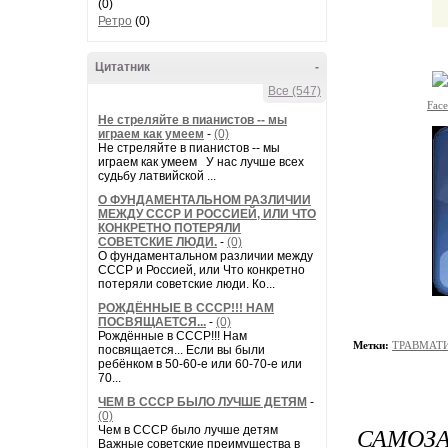
(0)
Ретро
(0)
Цитатник
-
Все (547)
Fac
Не стреляйте в пианистов -- мы
играем как умеем
-
(0)
Не стреляйте в пианистов -- мы
играем как умеем У нас лучше всех
судьбу латвийской ...
О ФУНДАМЕНТАЛЬНОМ РАЗЛИЧИИ
МЕЖДУ СССР И РОССИЕЙ, ИЛИ ЧТО
КОНКРЕТНО ПОТЕРЯЛИ
СОВЕТСКИЕ ЛЮДИ.
-
(0)
О фундаментальном различии между
СССР и Россией, или Что конкретно
потеряли советские люди. Ко...
РОЖДЁННЫЕ В СССР!!! НАМ
ПОСВЯЩАЕТСЯ...
-
(0)
Рождённые в СССР!!! Нам
Метки:
ТРАВМАТ
посвящается... Если вы были
ребёнком в 50-60-е или 60-70-е или
70...
ЧЕМ В СССР БЫЛО ЛУЧШЕ ДЕТЯМ
-
(0)
САМОЗ
Чем в СССР было лучше детям
Важные советские преимущества в