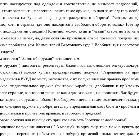
легко маскируется под одеждой и соотвественно не вызывает подозрений,
, стоит разрешить населению носить такое оружие, но наш законодатель особ
ого класса на Руси запрещено для гражданского оборота! Главным дово
ью, хотя в странах, где оно находится в свободном обороте, только 10% 
и похищенными стволами! Конечно, можно купить "левый" ствол, но это на л
 оказатся на нарах, но, даже если Вы применили его не превысив пределы н
зные проблемы. (см. Комментарий Верховного суда"! Вообщем тут я советоват
 сидеть!
м остается? "Закон об оружии" оставляет нам:
 оружие ( пистолеты, револьверы, балончики, маломощные электрошокеры,
балончиков) можно купить предварительно получив "Разрешение на при
выдаются в РУВД по месту жительства, с их получением как правило проблемм 
ье гладкоствольное оружие (винтовки, карабины, дробовики и пр.) точно
лее суровые, вернее они такие же как и для газовиков, но проверять Вас будут 
е нарезное оружие … облом! Необходимо иметь пять лет охотничьего стажа, у
е холодное оружие, приобретается при предъявлении охот билета - проблем н
ы, сигналки и прочее, как правило, в свободной продаже!
зового оружия или как еще его принято называть "оружие самообороны".
щенное получение лицензи ( 2-3 месяца), на одну лицензию можно купить до
рущение переноски ( обязательно в кобуре), применяй сколько влезет, даже е