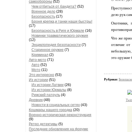
самообороны
(52)
Чем отбиться от бандита?
(52)
Преступност
Военное дело
(28)
дело рук са
Безопасность
(17)
Броня крепка,и танки наши быстры!
Охотники, 
(17)
противоправ
Безопасность в Риге и Юрмале
(16)
Новинки травматического оружия
Что же прио
(12)
отличие от 
Энциклопедия безопасности
(7)
Старинное оружие
(7)
небольшую, 
Криминал
(2)
это оружие 
Авто-мото
(71)
Авто
(52)
Мото
(11)
Это интересно
(53)
Рубрики:
Безопасн
Из истории
(51)
Из истории Латвии
(26)
Из истории Юрмалы
(8)
Рижский патруль
(4)
Дневник
(48)
Twit
Новости в социальных сетях
(43)
Кошмары нашего городка
(20)
Военно-историческая реконструкция
(9)
Ретро детективы
(5)
Последние обновления на форуме