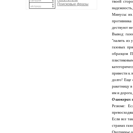
Посетители
твоей сторо
Поисковые фразы
надежность,
Минусы: их 
противника 
дествуют нес
Вывод: газо
"палить из 
газовых пр
образцом П
пластиковым
категоричес
привести к 
долго! Еще 
ракетницу в 
им и дорога
О шокерах и
Резюме: Ес
превосходя
Если все та
странах газ
Охотничье 