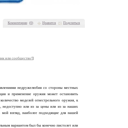
Комментарии
(
0
)
Нравится
Поделиться
ник или сообщество!
]
оявлениями недружелюбия со стороны местных
рация и применение оружия может остановить
количество моделей огнестрельного оружия, к
, недоступно или из за цены или из за наших
а мой взгляд, наиболее подходящие для нашей
альным вариантом был бы конечно пистолет или