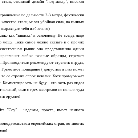
сталь, стильный дизайн "под макар", высокая
граничение по дальности 2-3 метра, фактически
качество стали, малая убойная сила, на пьяных
и шарахнули тебя из боевого)
лько как "запаска" к основному. Не всегда надо
ую мощь. Тоже самое можно сказать и о прочих
течественном рынке оно представленно одним
 переплюнет любые газовые образцы, стреляет
а. Производители рекомендуют стрелять в грудь,
! Грамотное попадание ( допустим в глаз может
 то со стрелка спрос невелик. Хотя промурыжат
 Комментировать не буду - кто хоть раз видел
игнальный, если с трех выстрелов не поняли туда
ить оружие!
те "Осу" - надежна, проста, имеет намного
аконодательством европейских стран, во многих
ьца!