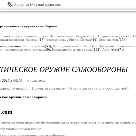
Авось
из (+ сутки) дневников
равматическое оружие самообороны
.
:
Энциклопедия безопасности
(7),
Чем отбиться от бандита?
(52),
Старинное оружие
(7),
Н
епка,и танки наши быстры!
(17),
Безопасность в Риге и Юрмале
(16),
Безопасность
(17)
этом дневнике:
Это интересно
(53),
Ретро детективы
(5),
Ретро
(0),
Последние обновления н
о-историческая реконструкция
(9),
Безопасность, военное дело
(182),
Авто-мото
(71)
АТИЧЕСКОЕ ОРУЖИЕ САМООБОРОНЫ
я 2015 г. 08:15
+ в цитатник
бщения
svarogich
[
Прочитать целиком
+
В свой цитатник или сообщество!
]
ское оружие самообороны
 заметки меня подвигло не желание сделать рекламу тому или иному изделию, а
собратьями по увлечению.
 о травматическом оружии самообороны.