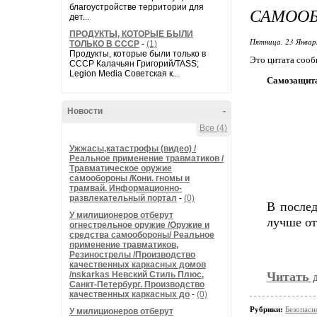
благоустройстве территории для
САМОО
дет...
ПРОДУКТЫ, КОТОРЫЕ БЫЛИ
Пятница, 23 Январ
ТОЛЬКО В СССР
-
(1)
Продукты, которые были только в
Это цитата соо
СССР Калачьян Григорий/TASS;
Legion Media Советская к...
Самозащита
Новости
-
Все (4)
Ужжасы,катастрофы (видео) /
Реальное применение травматиков /
Травматическое оружие
самообороны /Кони. гномы и
трамвай. Информационно-
развлекательный портал
-
(0)
В после
У милиционеров отберут
лучше от
огнестрельное оружие /Оружие и
средства самообороны/ Реальное
применение травматиков,
Резинострелы /Производство
качественных каркасных домов
/nskarkas Невский Стиль Плюс,
Читать 
Санкт-Петербург. Производство
качественных каркасных до
-
(0)
Рубрики:
Безопасн
У милиционеров отберут