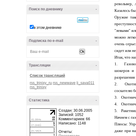
револьвер, 
Поиск по дневнику
-
Казалось бы
Оружие так
преступност
в этом дневнике
"левыми" ил
можно легко
Подписка по e-mail
-
очень серье
сидет или не
Итак, что на
1. Газовое
Трансляции
-
шокеров и 
Список трансляций
разрешения 
rss_trinixy_ru
rss_newwave
lj_sava011
2. Охотнич
rss_trinixy
соскателю бо
3. Охотничь
Статистика
-
4. Охотничь
Создан: 30.06.2005
5. Ракетниц
Записей: 1052
Начнем с га
Комментариев: 66
Написано: 1148
Плюсы: Упро
даже при на
Отчеты: