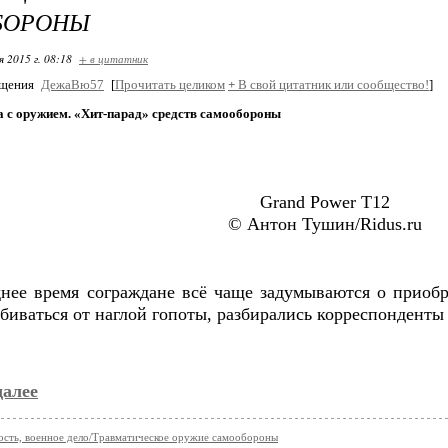
БОРОНЫ
я 2015 г. 08:18
+ в цитатник
бщения
ДежаВю57
[
Прочитать целиком
+
В свой цитатник или сообщество!
]
 с оружием. «Хит-парад» средств самообороны
Grand Power T12
© Антон Тушин/Ridus.ru
днее время сограждане всё чаще задумываются о приоб
биваться от наглой гопоты, разбирались корреспонденты
далее
ость, военное дело/Травматическое оружие самообороны