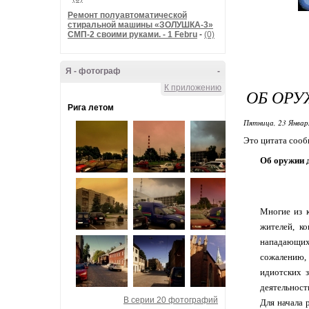
Ремонт полуавтоматической
стиральной машины «ЗОЛУШКА-3»
СМП-2 своими руками. - 1 Febru
-
(0)
Я - фотограф
-
К приложению
ОБ ОРУ
Рига летом
Пятница, 23 Январ
Это цитата соо
Об оружии 
Многие из 
жителей, к
нападающих,
сожалению, 
идиотских з
деятельност
В серии 20 фотографий
Для начала 