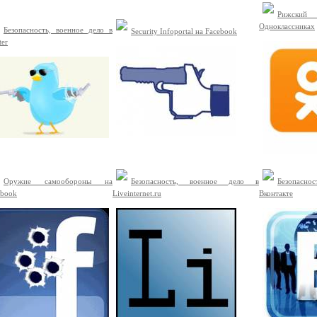
Рижски
Одноклассниках
Безопасность, военное дело в
Security Infoportal на Facebook
ter
Оружие самообороны на
Безопасность, военное дело в
Безопасно
ebook
Liveinternet.ru
Вконтакте