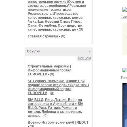
огнестрельное оружие /Оружие и
средства самообороны/ Реальное
применение травматиков,
Резинострелы /Производство
Twit
качественных каркасных домов
/nskarkas Невский Стиль Плюс,
Санкт-Петербург. Производство
качественных каркасных до
-
(0)
Главная страница
-
(0)
Ссылки
-
Все (26)
Строительные маразмы |
Информационный портал
EUROPE.LV
-
(0)
Fac
SP Legions. Внимание, акция! При
подаче заявки отсюда- скидка 10% |
Информационный портал
EUROPE.LV
-
(0)
SIA BLLG, Рига, Латвия. Всё для
автосервиса » Архив блога » SIA
BLLG, Рига, Латвия. Ремонт и
детали. Лебедки и тали ручные,
цепные
-
(0)
Военно-Исторический клуб | REDUT
-
(0)