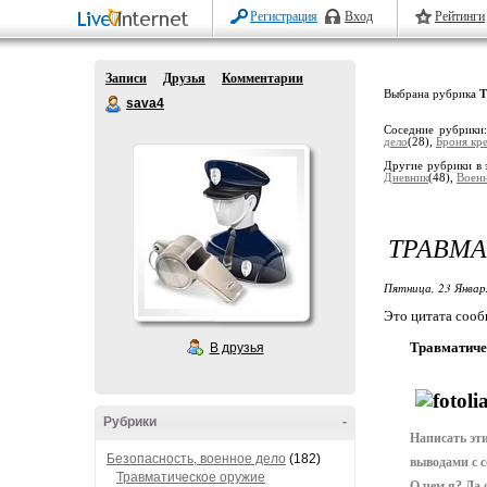
Регистрация
Вход
Рейтинги
Записи
Друзья
Комментарии
Выбрана рубрика
Т
sava4
Соседние рубрики
дело
(28),
Броня кр
Другие рубрики в 
Дневник
(48),
Военн
ТРАВМ
Пятница, 23 Январ
Это цитата соо
Травматиче
В друзья
Рубрики
-
Написать эти
Безопасность, военное дело
(182)
выводами с 
Травматическое оружие
О чем я? Да