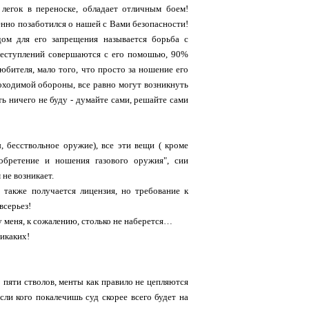
 легок в переноске, обладает отличным боем!
енно позаботился о нашей с Вами безопасности!
дом для его запрещения называется борьба с
преступлений совершаются с его помошью, 90%
юбителя, мало того, что просто за ношение его
еоходимой обороны, все равно могут возникнуть
ь ничего не буду - думайте сами, решайте сами
 бесствольное оружие), все эти вещи ( кроме
обретение и ношения газового оружия", сии
не возникает.
 также получается лицензия, но требование к
всерьез!
 меня, к сожалению, столько не наберется…
икаких!
 пяти стволов, менты как правило не цепляются
сли кого покалечишь суд скорее всего будет на