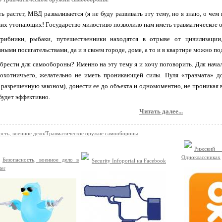
ь растет, МВД разваливается (я не буду развивать эту тему, но я знаю, о че
мих утопающих! Государство милостиво позволило нам иметь травматическое 
грибники, рыбаки, путешественники находятся в отрыве от цивилизации
ными посягательствами, да и в своем городе, доме, а то и в квартире можно 
брести для самообороны? Именно на эту тему я и хочу поговорить. Для нача
охотничьего, желательно не иметь проникающей силы. Пуля «травмата» до
разрешенную законом), донести ее до объекта и одномоментно, не проникая в
будет эффективно.
Читать далее...
ость, военное дело/Травматическое оружие самообороны
Рижски
Одноклассниках
Безопасность, военное дело в
Security Infoportal на Facebook
ter