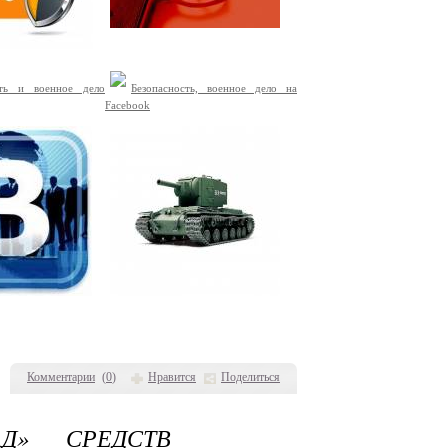
сть и военное дело
Безопасность, военное дело на
Facebook
Комментарии
(
0
)
Нравится
Поделиться
Д» СРЕДСТВ