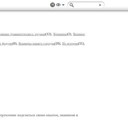
овинки травматического оружия
(12),
Криминал
(2),
Военное
а форуме
(0),
Кошмары нашего городка
(20),
Из истории
(51),
 стремление поделиться своим опытом, знаниями и