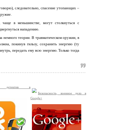
м говорю), следовательно, спасение утопающих –
оружие.
, чаще в меньшинстве, могут столкнуться с
подвергнуться нападению.
ла немного теории. В травматическом оружии, в
лжна, покинув гильзу, сохранить энергию (ту
нутрь, передать ему всю энергию. Только тогда
й детектив в
Безопасность, военное дело в
Google+