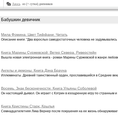
Авось
из (+ сутки) дневников
Бабушкин девичник
Мила Фомина. Цвет Тиффани. Читать
Описание книги: "Два взрослых самодостаточных человека не задумывались .
Книга Марины Суржевской: Ветер Севера. Риверстейн
Вышла новая электронная книга - роман Марины Суржевской в жанре любовн
Ангелы и демоны. Книга Дэна Брауна
Иллюминаты. Древний таинственный орден, прославившийся в Средние века 
Восемь. Знак бесконечности. Книга Ульяны Соболевой
Он настоящий дьявол. Он играет с Кэтрин в изощренную игру по странным и 
Книга Кристины Старк: Крылья
Семнадцатилетняя Лика Вернер после покушения на ее жизнь обнаруживает, 