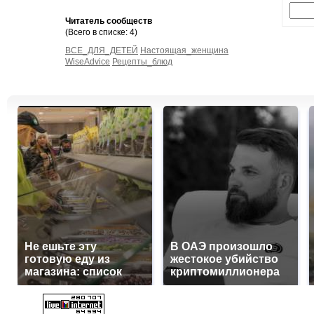
Читатель сообществ
(Всего в списке: 4)
ВСЕ_ДЛЯ_ДЕТЕЙ
Настоящая_женщина
WiseAdvice
Рецепты_блюд
Не ешьте эту
В ОАЭ произошло
готовую еду из
жестокое убийство
магазина: список
криптомиллионера