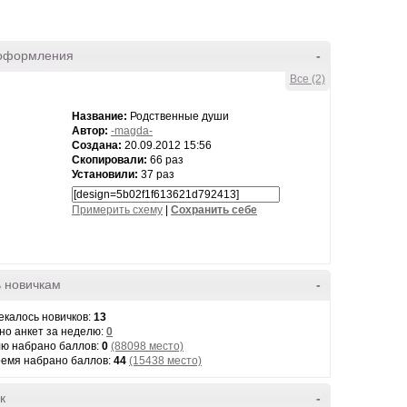
оформления
-
Все (2)
Название:
Родственные души
Автор:
-magda-
Создана:
20.09.2012 15:56
Скопировали:
66 раз
Установили:
37 раз
Примерить схему
|
Cохранить себе
 новичкам
-
екалось новичков:
13
но анкет за неделю:
0
лю набрано баллов:
0
(88098 место)
ремя набрано баллов:
44
(15438 место)
к
-