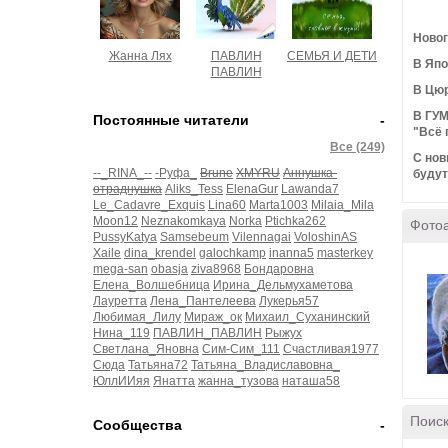
Ново
Жанна Лях
ПАВЛИН
СЕМЬЯ И ДЕТИ
В Япо
ПАВЛИН
В Цюр
В ГУМ
Постоянные читатели
-
"Всё 
Все (249)
С нов
--_RINA_--
-Руфа_
Brune
XMYRU
Аннушка-
будут
отраднушка
Aliks_Tess
ElenaGur
Lawanda7
Le_Cadavre_Exquis
Lina60
Marta1003
Milaia_Mila
Moon12
Neznakomkaya
Norka
Ptichka262
Фото
PussyKatya
Samsebeum
Vilennagai
VoloshinAS
Xaile
dina_krendel
galochkamp
inanna5
masterkey
mega-san
obasja
ziva8968
Бондаровна
Елена_Волшебница
Ирина_Дельмухаметова
Лауретта
Лена_Пантелеева
Лукерья57
Любимая_Лилу
Мираж_ок
Михаил_Суханинский
Нина_119
ПАВЛИН_ПАВЛИН
Рыжух
Светлана_Яновна
Сим-Сим_111
Счастливая1977
Сюда
Татьяна72
Татьяна_Владиславовна_
ЮллИИяя
Янатта
жанна_тузова
наташа58
Поиск
Сообщества
-