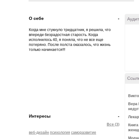
О себе
-
Аудит
Когда мне стукнуло тридцатник, я решила, что
впереди безрадостная старость. Когда
исполнилось 40, я поняла, что не все еще
потеряно. После полста оказалось, что жизнь
только начинается!!!
Ссыл
Викто
Вера 
недуг
Интересы
-
Лекар
Все (3)
Книга
женщ
веб-дизайн
психология
саморазвитие
Модна