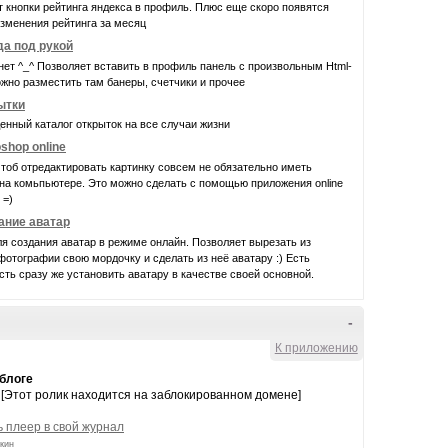
 кнопки рейтинга яндекса в профиль. Плюс еще скоро появятся
зменения рейтинга за месяц
да под рукой
нет ^_^ Позволяет вставить в профиль панель с произвольным Html-
жно разместить там банеры, счетчики и прочее
ытки
нный каталог открыток на все случаи жизни
shop online
чтоб отредактировать картинку совсем не обязательно иметь
на комьпьютере. Это можно сделать с помощью приложения online
 =)
ание аватар
я создания аватар в режиме онлайн. Позволяет вырезать из
отографии свою мордочку и сделать из неё аватару :) Есть
ть сразу же установить аватару в качестве своей основной.
-
К приложению
 блоге
[Этот ролик находится на заблокированном домене]
 плеер в свой журнал
кин