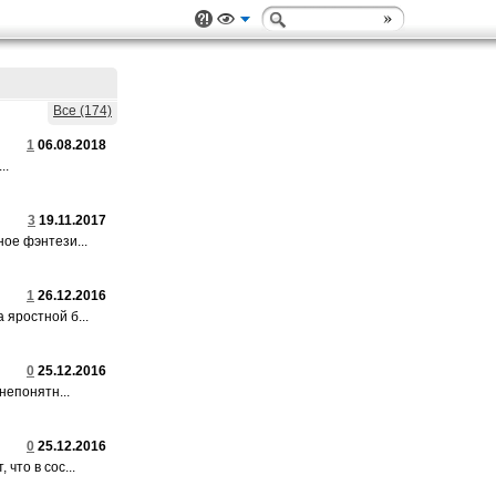
Все (174)
1
06.08.2018
..
3
19.11.2017
ое фэнтези...
1
26.12.2016
яростной б...
0
25.12.2016
непонятн...
0
25.12.2016
что в сос...