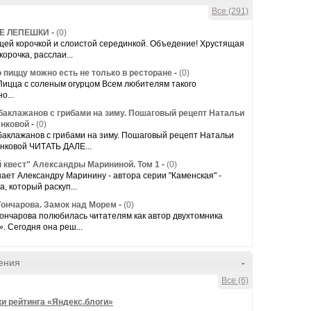
Все (291)
Е ЛЕПЕШКИ
-
(0)
щей корочкой и слоистой серединкой. Объедение! Хрустящая
корочка, расслаи...
 пиццу можно есть не только в ресторане
-
(0)
ицца с соленым огурцом Всем любителям такого
о...
 баклажанов с грибами на зиму. Пошаговый рецепт Натальи
нковой
-
(0)
баклажанов с грибами на зиму. Пошаговый рецепт Натальи
нковой ЧИТАТЬ ДАЛЕ...
й квест" Александры Марининой. Том 1
-
(0)
нает Александру Маринину - автора серии "Каменская" -
а, который раскуп...
Гончарова. Замок над Морем
-
(0)
ончарова полюбилась читателям как автор двухтомника
. Сегодня она реш...
ения
-
Все (6)
ки рейтинга «Яндекс.блоги»