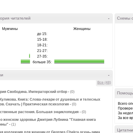
ория читателей
-
Схемы 
Мужчины
Женщины
до 15:
15-18:
18-21:
21-27:
27-35:
больше 35:
ки
-
Все (48)
рия Свободина. Императорский отбор
-
(0)
Помощь
Куликова. Книга: Слова-лекари от душевных и телесных
Всего оп
ов. Скачать | Практическая психология
-
(0)
Провере
ственные растения. Большая энциклопедия
-
(0)
За неде
За все в
 о женском здоровье Дмитрия Лубнина "Главная книга
ины"
-
(1)
Цитатни
я коллекция для женщин от Georges Chakra осень-зима