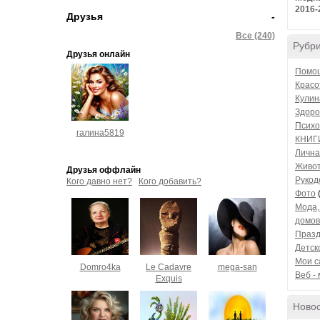
2016-
Друзья
-
Все (240)
Рубр
Друзья онлайн
Помощ
Красо
Кулин
Здоро
Психо
галина5819
КНИГ
Лична
Живо
Друзья оффлайн
Рукод
Кого давно нет?
Кого добавить?
Фото
Мода,
домов
Празд
Детск
Мои с
Domro4ka
Le Cadavre
mega-san
Веб -
Exquis
Ново