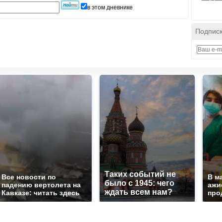
в этом дневнике
Подписк
Таких событий не
Все новости по
В м
было с 1945: чего
падению вертолета на
ажи
ждать всем нам?
Кавказе: читать здесь
про