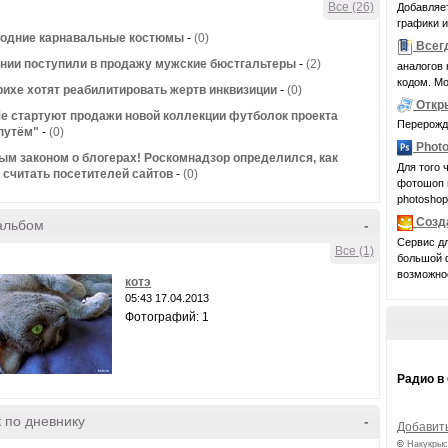
Все (26)
Добавляет
графики и
годние карнавальные костюмы
-
(0)
Всег
нии поступили в продажу мужские бюстгальтеры
-
(2)
аналогов 
кодом. Мо
ихе хотят реабилитировать жертв инквизиции
-
(0)
Откр
е стартуют продажи новой коллекции футболок проекта
Перерожде
путём"
-
(0)
Photo
ым законом о блогерах! Роскомнадзор определился, как
Для того 
 считать посетителей сайтов
-
(0)
фотошоп 
photoshop
Созд
альбом
-
Сервис дл
Все (1)
большой ф
возможнос
котэ
05:43 17.04.2013
Фотографий: 1
Радио в
 по дневнику
-
Добавить
©
Накукрыс