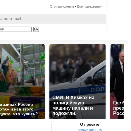
Это приложение
•
Все приложения»
а по e-mail
-
СМИ: В Химках на
полицейскую
Где буд
агазинах России
машину напали и
презид
отаж из-за этого
подожгли.
России
дукта: что купить?
О проекте
Версия для PDA