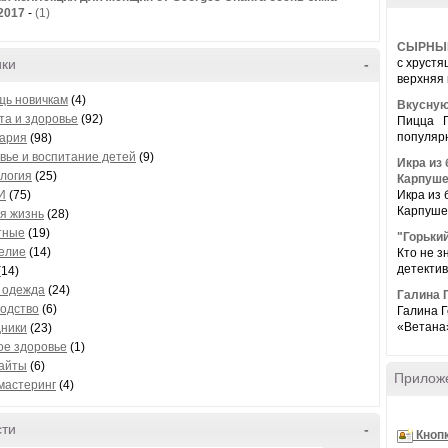
2017
-
(1)
СЫРНЫ
ики
-
с хрустя
верхняя 
ь новичкам
(4)
Вкусную
та и здоровье
(92)
Пицца П
популярн
ария
(98)
вье и воспитание детей
(9)
Икра из
логия
(25)
Карпуше
И
(75)
Икра из 
Карпуше
я жизнь
(28)
тные
(19)
"Горьки
елие
(14)
Кто не з
детектив
(14)
 одежда
(24)
Галина 
одство
(6)
Галина Г
«Ветана»
ники
(23)
ое здоровье
(1)
айты
(6)
Прилож
 мастеринг
(4)
сти
-
Кноп