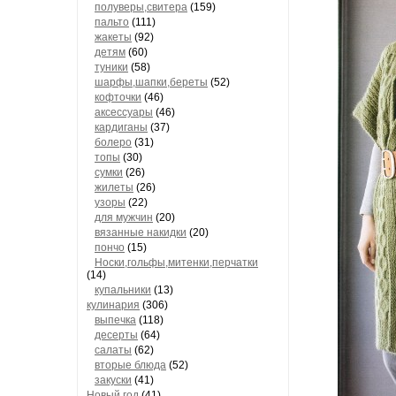
полуверы,свитера
(159)
пальто
(111)
жакеты
(92)
детям
(60)
туники
(58)
шарфы,шапки,береты
(52)
кофточки
(46)
аксессуары
(46)
кардиганы
(37)
болеро
(31)
топы
(30)
сумки
(26)
жилеты
(26)
узоры
(22)
для мужчин
(20)
вязанные накидки
(20)
пончо
(15)
Носки,гольфы,митенки,перчатки
(14)
купальники
(13)
кулинария
(306)
выпечка
(118)
десерты
(64)
салаты
(62)
вторые блюда
(52)
закуски
(41)
Новый год
(41)