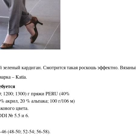
зеленый кардиган. Смотрится такая роскошь эффектно. Вязаны
арка – Katia.
ебуется
0; 1200; 1300) г пряжи PERU (40%
% акрил, 20 % альпака; 100 г/106 м)
кового цвета.
DI № 5.5 и 6.
-46 (48-50; 52-54; 56-58).