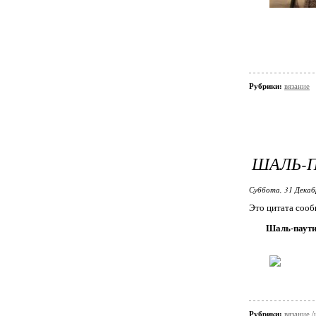
Рубрики:
вязание
ШАЛЬ-
Суббота, 31 Декаб
Это цитата соо
Шаль-паут
Рубрики:
вязание 