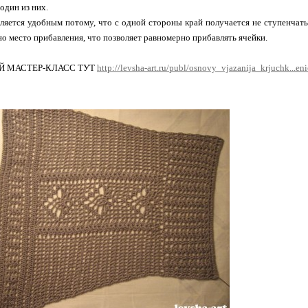
один из них.
ляется удобным потому, что с одной стороны край получается не ступенча
о место прибавления, что позволяет равномерно прибавлять ячейки.
Й МАСТЕР-КЛАСС ТУТ
http://levsha-art.ru/publ/osnovy_vjazanija_krjuchk...en