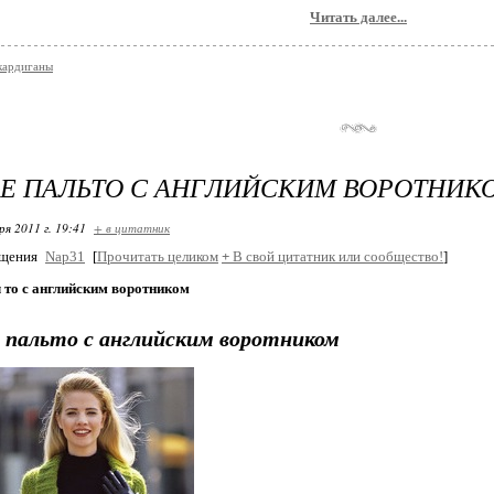
Читать далее...
/кардиганы
Е ПАЛЬТО С АНГЛИЙСКИМ ВОРОТНИК
ря 2011 г. 19:41
+ в цитатник
бщения
Nap31
[
Прочитать целиком
+
В свой цитатник или сообщество!
]
 то с английским воротником
 пальто с английским воротником