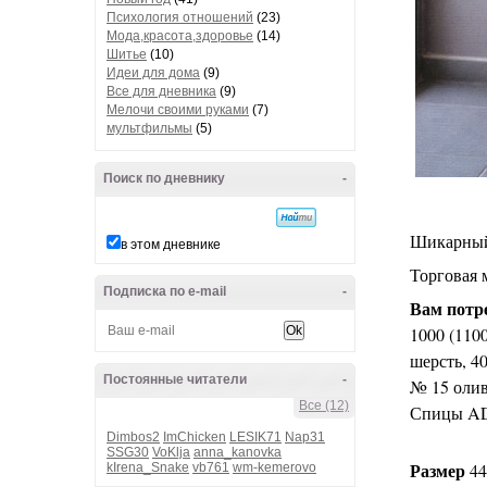
Психология отношений
(23)
Мода,красота,здоровье
(14)
Шитье
(10)
Идеи для дома
(9)
Все для дневника
(9)
Мелочи своими руками
(7)
мультфильмы
(5)
Поиск по дневнику
-
Шикарный 
в этом дневнике
Торговая м
Подписка по e-mail
-
Вам потр
1000 (110
шерсть, 40
Постоянные читатели
-
№ 15 олив
Все (12)
Спицы AD
Dimbos2
ImChicken
LESIK71
Nap31
SSG30
VoKlja
anna_kanovka
Размер
44
kIrena_Snake
vb761
wm-kemerovo