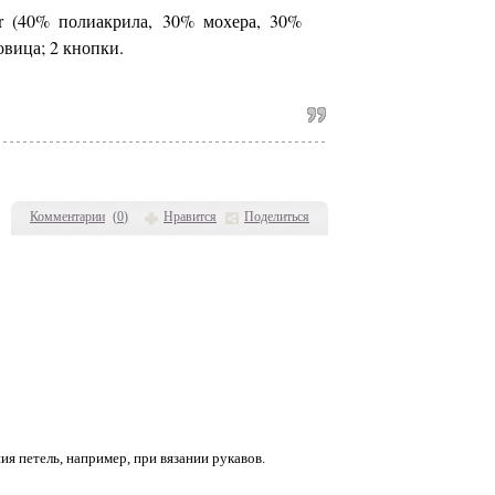
r (40% полиакрила, 30% мохера, 30%
овица; 2 кнопки.
Комментарии
(
0
)
Нравится
Поделиться
я петель, например, при вязании рукавов.