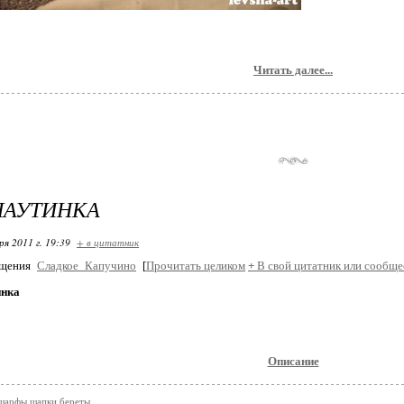
Читать далее...
ПАУТИНКА
ря 2011 г. 19:39
+ в цитатник
бщения
Сладкое_Капучино
[
Прочитать целиком
+
В свой цитатник или сообще
инка
Описание
/шарфы,шапки,береты