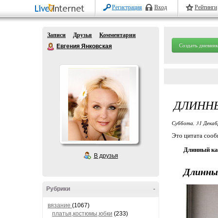
Регистрация
Вход
Рейтинги
Записи
Друзья
Комментарии
Создать дневник
Евгения Янковская
ДЛИНН
Суббота, 31 Декаб
Это цитата соо
Длинный ка
В друзья
Длинны
Рубрики
-
вязание
(1067)
платья,костюмы,юбки
(233)