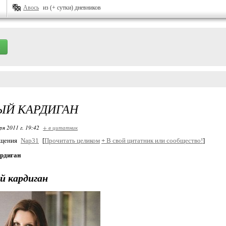
Авось
из (+ сутки) дневников
ЫЙ КАРДИГАН
ря 2011 г. 19:42
+ в цитатник
бщения
Nap31
[
Прочитать целиком
+
В свой цитатник или сообщество!
]
рдиган
й кардиган