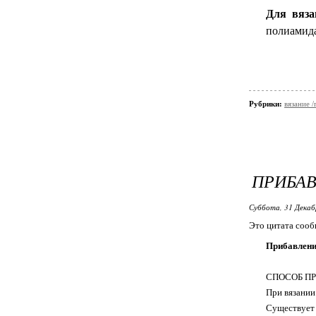
Для вяза
полиамида
Рубрики:
вязание /
ПРИБАВ
Суббота, 31 Декаб
Это цитата соо
Прибавление
СПОСОБ П
При вязании
Существует 