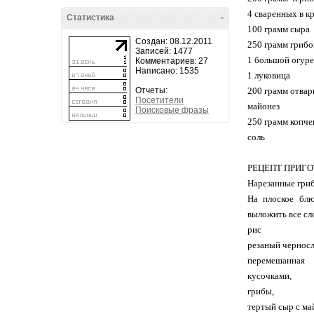
4 сваренных в к
Статистика
-
100 грамм сыра
Создан: 08.12.2011
250 грамм грибо
Записей: 1477
1 большой огур
Комментариев: 27
Написано: 1535
1 луковица
Отчеты:
200 грамм отвар
Посетители
майонез
Поисковые фразы
250 грамм копч
соль
РЕЦЕПТ ПРИГ
Нарезанные гриб
На плоское блю
выложить все сл
рис
резаный черносл
перемешанная
кусочками,
грибы,
тертый сыр с ма