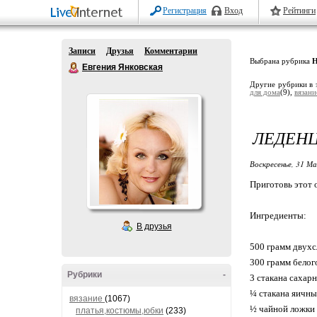
Регистрация
Вход
Рейтинги
Записи
Друзья
Комментарии
Выбрана рубрика
Н
Евгения Янковская
Другие рубрики в 
для дома
(9),
вязан
ЛЕДЕНЦ
Воскресенье, 31 Ма
Приготовь этот 
Ингредиенты:
В друзья
500 грамм двухс
300 грамм белог
Рубрики
-
3 стакана сахар
¼ стакана яичны
вязание
(1067)
½ чайной ложки 
платья,костюмы,юбки
(233)