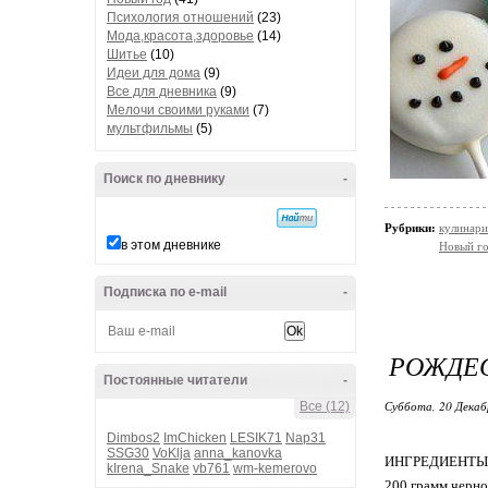
Психология отношений
(23)
Мода,красота,здоровье
(14)
Шитье
(10)
Идеи для дома
(9)
Все для дневника
(9)
Мелочи своими руками
(7)
мультфильмы
(5)
Поиск по дневнику
-
Рубрики:
кулинари
в этом дневнике
Новый г
Подписка по e-mail
-
РОЖДЕС
Постоянные читатели
-
Суббота, 20 Декаб
Все (12)
Dimbos2
ImChicken
LESIK71
Nap31
SSG30
VoKlja
anna_kanovka
ИНГРЕДИЕНТЫ
kIrena_Snake
vb761
wm-kemerovo
200 грамм черно