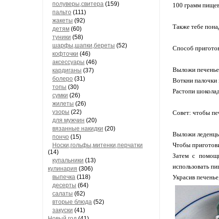
полуверы,свитера
(159)
100 грамм пищев
пальто
(111)
жакеты
(92)
Также тебе пона
детям
(60)
туники
(58)
шарфы,шапки,береты
(52)
Способ пригото
кофточки
(46)
аксессуары
(46)
Выложи печенье 
кардиганы
(37)
болеро
(31)
Воткни палочки 
топы
(30)
Растопи шоколад
сумки
(26)
жилеты
(26)
узоры
(22)
Совет: чтобы пе
для мужчин
(20)
вязанные накидки
(20)
Выложи леденцы 
пончо
(15)
Чтобы приготови
Носки,гольфы,митенки,перчатки
(14)
Затем с помощ
купальники
(13)
использовать пи
кулинария
(306)
выпечка
(118)
Украсив печенье,
десерты
(64)
салаты
(62)
вторые блюда
(52)
закуски
(41)
Новый год
(41)