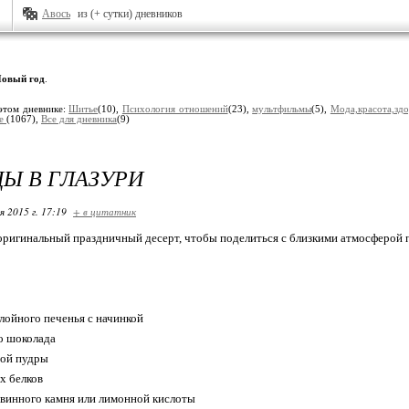
Авось
из (+ сутки) дневников
овый год
.
этом дневнике:
Шитье
(10),
Психология отношений
(23),
мультфильмы
(5),
Мода,красота,здо
ие
(1067),
Все для дневника
(9)
Ы В ГЛАЗУРИ
я 2015 г. 17:19
+ в цитатник
оригинальный праздничный десерт, чтобы поделиться с близкими атмосферой 
лойного печенья с начинкой
о шоколада
ной пудры
х белков
винного камня или лимонной кислоты