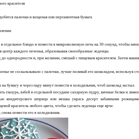
ого красителя
добятся палочки и вощеная или пергаментная бумага
вления:
в отдельное блюдо и помести в микроволновую печь на 30 секунд, чтобы начин
в центр каждого печенья, образовывая своеобразные леденцы.
 до однородности и, при желании, смешай с пищевым красителем. Затем макни
ченье не соскальзывало с палочки, лучше поливай его шоколадом, используя с
на бумагу и через пару минут помести в холодильник, чтоб шоколад застыл.
ть глазурь, взбей в отдельной посудине сахарную пудру, яичные белки и лим
ью кондитерского шприца или мешка укрась десерт забавными рожицам
щевой краситель любого цвета, чтобы сделать леденцы еще ярче.
 снова помести его в холодильник.