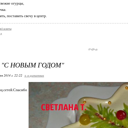
свежие огурцы,
чка.
ть, поставить свечу в центр.
я/салаты
од
 "С НОВЫМ ГОДОМ"
ря 2014 г. 22:22
+ в цитатник
сетей.Спасибо