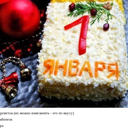
еветок (их можно измельчить - это по вкусу).
майонеза
ра.