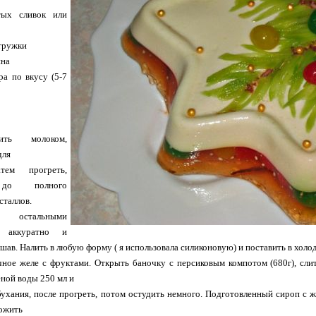
тых сливок или
стружки
ина
ра по вкусу (5-7
ить молоком,
для
тем прогреть,
 до полного
сталлов.
 остальными
, аккуратно и
шав. Налить в любую форму ( я использовала силиконовую) и поставить в холо
ное желе с фруктами. Открыть баночку с персиковым компотом (680г), слит
ной воды 250 мл и
бухания, после прогреть, потом остудить немного. Подготовленный сироп с 
ложить