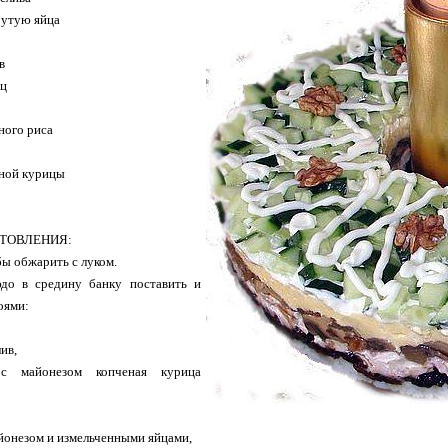
рутую яйца
в
ец
ного риса
еной курицы
ОТОВЛЕНИЯ:
ы обжарить с луком.
до в средину банку поставить и
оями:
ив,
 с майонезом копченая курица
йонезом и измельченными яйцами,