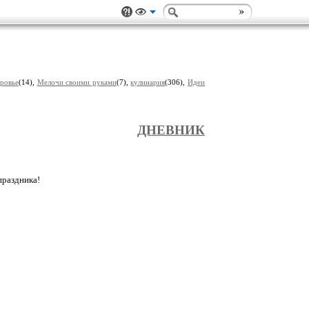
ровье
(14),
Мелочи своими руками
(7),
кулинария
(306),
Идеи
ДНЕВНИК
праздника!