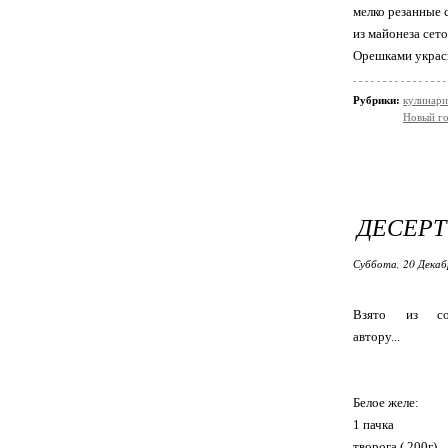
мелко резанные 
из майонеза сето
Орешками украси
Рубрики:
кулинари
Новый г
ДЕСЕРТ
Суббота, 20 Декаб
Взято из соц.
автору...
Белое желе:
1 пачка
творога ( 200г)