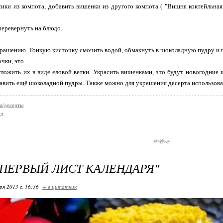
ики из компота, добавить вишенки из другого компота ( "Вишня коктейльная
перевернуть на блюдо.
рашению. Тонкую кисточку смочить водой, обмакнуть в шоколадную пудру и п
очки, это
уложить их в виде еловой ветки. Украсить вишенками, это будут новогодние
авить ещё шоколадной пудры. Также можно для украшения десерта использова
я/десерты
од
"ПЕРВЫЙ ЛИСТ КАЛЕНДАРЯ"
ря 2013 г. 16:36
+ в цитатник