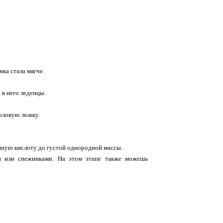
ка стала мягче.
 в него леденцы.
толовую ложку.
онную кислоту до густой однородной массы.
и или снежинками. На этом этапе также можешь