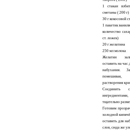
1 стакан взби
сметаны ( 200 г)
30 г кокосовой 
1 пакетик ванил
количество саха
ст. ложек)
20 г желатина
250 мл молока
Желатин зал
оставить на час 
набухания. За
помешивая,
растворения кри
Соединить с
ингредиентами
тщательно разме
Готовим прозрач
холодной кипячё
оставить для на
слоя, сюда же у