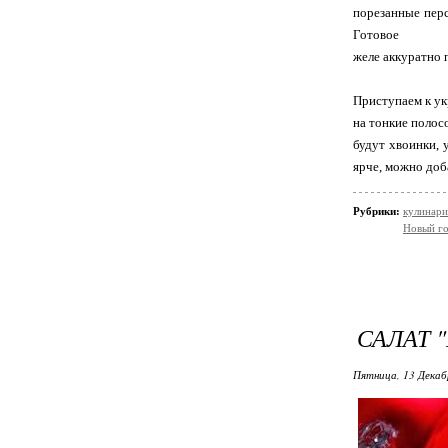
порезанные перс
Готовое
желе аккуратно 
Приступаем к ук
на тонкие полос
будут хвоинки, 
ярче, можно доб
Рубрики:
кулинари
Новый г
САЛАТ 
Пятница, 13 Декаб