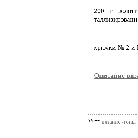
200 г золот
таллизированно
крючки № 2 и 
Описание вяз
Рубрики:
вязание /топы