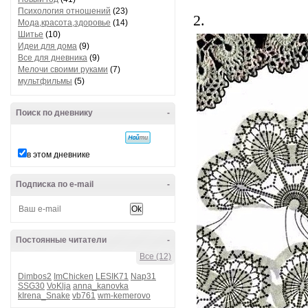
Психология отношений
(23)
2.
Мода,красота,здоровье
(14)
Шитье
(10)
Идеи для дома
(9)
Все для дневника
(9)
Мелочи своими руками
(7)
мультфильмы
(5)
Поиск по дневнику
-
в этом дневнике
Подписка по e-mail
-
Постоянные читатели
-
Все (12)
Dimbos2
ImChicken
LESIK71
Nap31
SSG30
VoKlja
anna_kanovka
kIrena_Snake
vb761
wm-kemerovo