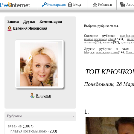
Регистрация
Вход
Рейтинги
Авос
Записи
Друзья
Комментарии
Выбрана рубрика
топы
.
Евгения Янковская
Соседние рубрики:
шарфы,ша
платья,костюмы,юбки
(233),
паль
жилеты
(26),
жакеты
(92),
для муж
Другие рубрики в этом 
Мода,красота,здоровье
(14),
Мело
ТОП КРЮЧКО
Понедельник, 28 Мар
В друзья
1.
Рубрики
-
вязание
(1067)
платья,костюмы,юбки
(233)