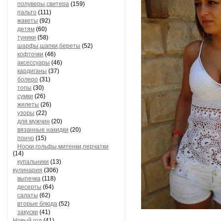
полуверы,свитера
(159)
пальто
(111)
жакеты
(92)
детям
(60)
туники
(58)
шарфы,шапки,береты
(52)
кофточки
(46)
аксессуары
(46)
кардиганы
(37)
болеро
(31)
топы
(30)
сумки
(26)
жилеты
(26)
узоры
(22)
для мужчин
(20)
вязанные накидки
(20)
пончо
(15)
Носки,гольфы,митенки,перчатки
(14)
купальники
(13)
кулинария
(306)
выпечка
(118)
десерты
(64)
салаты
(62)
вторые блюда
(52)
закуски
(41)
Новый год
(41)