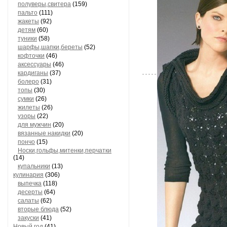
полуверы,свитера
(159)
пальто
(111)
жакеты
(92)
детям
(60)
туники
(58)
шарфы,шапки,береты
(52)
кофточки
(46)
аксессуары
(46)
кардиганы
(37)
болеро
(31)
топы
(30)
сумки
(26)
жилеты
(26)
узоры
(22)
для мужчин
(20)
вязанные накидки
(20)
пончо
(15)
Носки,гольфы,митенки,перчатки
(14)
купальники
(13)
кулинария
(306)
выпечка
(118)
десерты
(64)
салаты
(62)
вторые блюда
(52)
закуски
(41)
Новый год
(41)