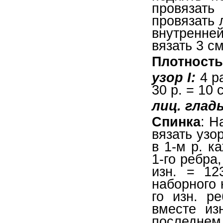
провязать
провязать 
внутренне
вязать 3 см 
Плотность
узор I:
4 ра
30 р. = 10 
лиц. гладь
Спинка
: Н
вязать узо
в 1-м р. к
1-го ребра,
изн. = 12
наборного 
го изн. ре
вместе из
последне