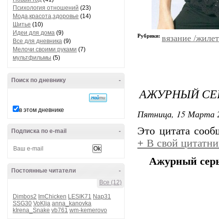
Психология отношений
(23)
Мода,красота,здоровье
(14)
Шитье
(10)
Идеи для дома
(9)
Рубрики:
вязание /жиле
Все для дневника
(9)
Мелочи своими руками
(7)
мультфильмы
(5)
Поиск по дневнику
-
АЖУРНЫЙ СЕ
в этом дневнике
Пятница, 15 Марта 2
Это цитата соо
Подписка по e-mail
-
+
В свой цитатни
Ажурный сер
Постоянные читатели
-
Все (12)
Dimbos2
ImChicken
LESIK71
Nap31
SSG30
VoKlja
anna_kanovka
kIrena_Snake
vb761
wm-kemerovo