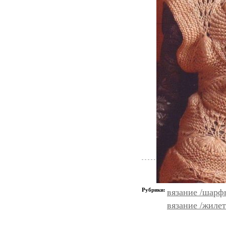
Рубрики:
вязание /шарф
вязание /жиле