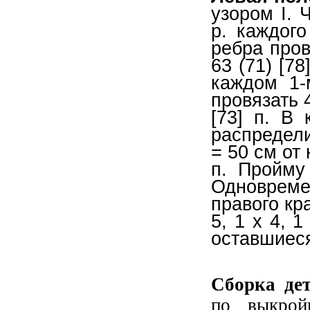
узором I. 
р. каждого
ребра провя
63 (71) [78
каждом 1-
провязать 4
[73] п. В
распределив
= 50 см от 
п. Пройму
Одноврем
правого кра
5, 1 x 4, 1
оставшиеся 
Сборка дет
по выкрой