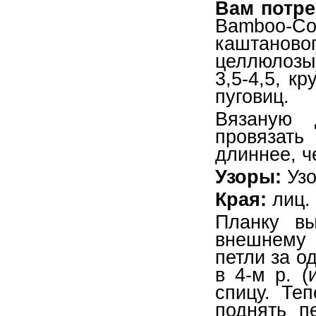
Вам потре
Bamboo-Co
каштаново
целлюлозы)
3,5-4,5, к
пуговиц.
Вязаную 
провязат
длиннее, ч
Узоры:
Узо
Края:
лиц. 
Планку вы
внешнему 
петли за од
в 4-м р. (
спицу. Те
поднять п