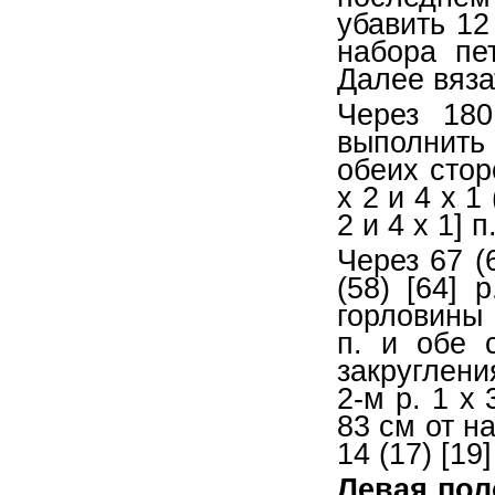
убавить 12 
набора пе
Далее вязат
Через 18
выполнить
обеих стор
x 2 и 4 x 1 
2 и 4 x 1] п
Через 67 (
(58) [64]
горловины 
п. и обе 
закруглени
2-м р. 1 х 
83 см от н
14 (17) [19]
Левая пол