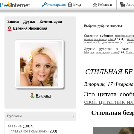
Регистрация
Вход
Рейтинги
Авос
Записи
Друзья
Комментарии
Выбрана рубрика
жилеты
.
Евгения Янковская
Соседние рубрики:
шарфы,шапк
платья,костюмы,юбки
(233),
паль
жакеты
(92),
для мужчин
(20),
дет
Другие рубрики в этом 
Мода,красота,здоровье
(14),
Мело
СТИЛЬНАЯ Б
Вторник, 17 Февраля 
Это цитата соо
В друзья
свой цитатник и
Стильная без
Рубрики
-
вязание
(1067)
платья,костюмы,юбки
(233)