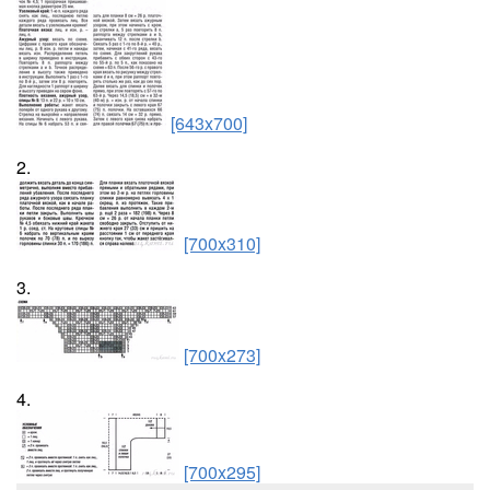
[643x700]
2.
[700x310]
3.
[700x273]
4.
[700x295]