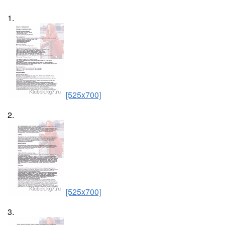
1.
[525x700]
2.
[525x700]
3.