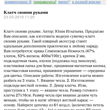
комментарии: 0
понравилось!
вверх^
к полной версии
Клатч своими руками
23-03-2016 11:20
Клатч своими руками. Автор: Юлия Игнатьева. Предлагаю
Вам описание, как изготовить модную сумочку-клатч
своими руками. Такой изящный аксессуар станет
идеальным дополнением практически к любому наряду.
Вам потребуется: пряжа Семеновская Нежность (47%
хлопок, 53% вискоза, 400м/100г), крючок 2 мм,
подкладочная ткань, изолон (подложка под линолеум),
пластиковая папка для бумаг, пришивная магнитная кнопка,
пластмассовая кнопка, пришивное украшение — серединка
для цветка. Описание работы: Изготовление клатча можно
разбить на 3 этапа. 1. Вязание чехла. 2. Изготовление
подклада-жесткой основы. 3. Декор клатча. Итак,
приступим к 1 этапу — вязание чехла. Размер готового
клатча 27х16см. Размер чехла при вязании делаем чуть
меньше, чтобы он в натяг обтянул жесткий каркас —
основу. Наберите цепочку из 61 возд.п. (количество петель
должно быть кратно 12 + 1п) и вяжите по схеме 50 рядов