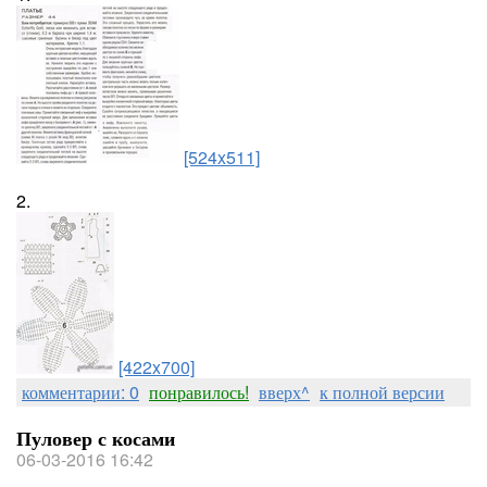
[524x511]
2.
[422x700]
комментарии: 0
понравилось!
вверх^
к полной версии
Пуловер с косами
06-03-2016 16:42