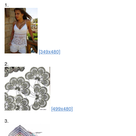
1.
[349x480]
2.
[499x480]
3.