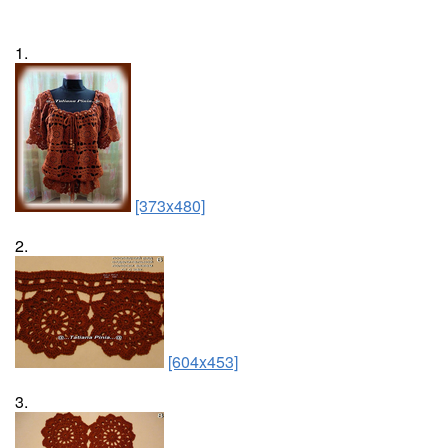
1.
[373x480]
2.
[604x453]
3.