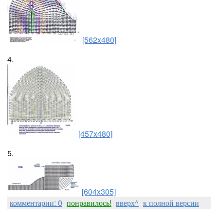
[562x480]
4.
[457x480]
5.
[604x305]
комментарии: 0
понравилось!
вверх^
к полной версии