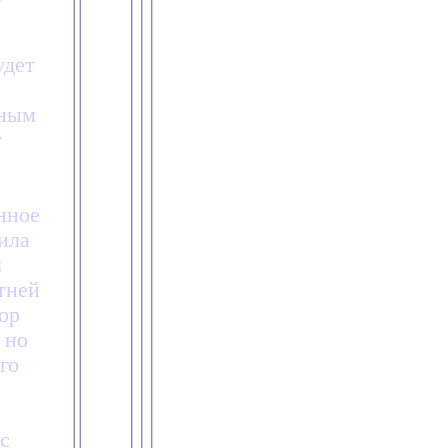
удет
мным
т
нное
ила
л
тней
пор
 но
го
с