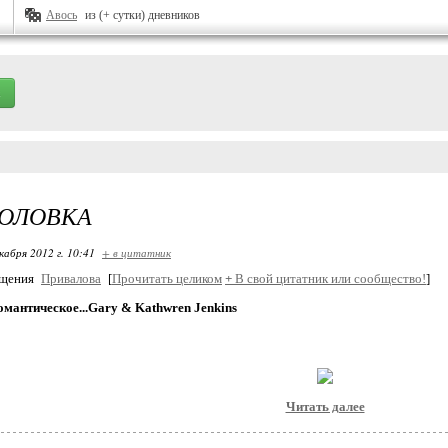
Авось
из (+ сутки) дневников
ГОЛОВКА
кабря 2012 г. 10:41
+ в цитатник
бщения
Привалова
[
Прочитать целиком
+
В свой цитатник или сообщество!
]
мантическое...Gary & Kathwren Jenkins
Читать далее