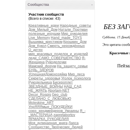
Сообщества
-
Участник сообществ
(Всего в списке: 43)
БЕЗ ЗА
Креативные_идеи
Народные_советы
Дом_Милый_Дом
Натали_Портман
полезные_игрушки
Мир_рукоделия
Суббота, 15 Декаб
Live_Memory
Hand_made_TOYS
Вышивка_крестиком
Крошкин_Дом
Это цитата соо
Дом_Кукол
Смерть_нерождённых
О_детях
Красочные 
мир_красивых_поделок_и_изделий
леди_САМО_СОВЕРШЕНСТВО
Я-
Женщина
Рукоделочки
Пейза
Мамский_форум
На_защиту_семьи
БУДЬ_ЗДОРОВ
УспешнаяДомохозяйка
Мир_леса
Секреты_здоровья
Уголок_психолога
Рукодельница
Бисероплет
ЗВЕЗДНЫЕ_ВОЙНЫ
НАШ_САД
НЕ_ЖРАТЬ
Abortam-NET
Decor_Rospis
Geo_club
СДЕЛАНО_С_ЛЮБОВЬЮ
Moleskine_ART
УпрЯЯЯмые_ПОХУДЕЙКИ
союз_хендмейдеров_Украины
Я_-
_МАСТЕРИЦА
zapretabortov
ЯРМАРКА_РУКОДЕЛИЯ
Моя_кулинарная_книга
Ларса
Сообщество_Творческих_Людей