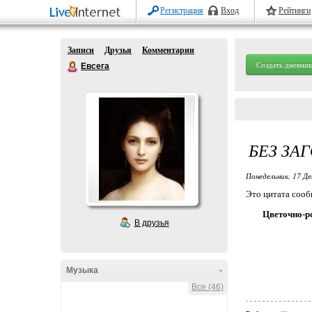
Регистрация
Вход
Рейтинги
Записи
Друзья
Комментарии
Создать дневник
Евсега
БЕЗ ЗА
Понедельник, 17 Де
Это цитата соо
Цветочно-ро
В друзья
Музыка
-
Все (46)