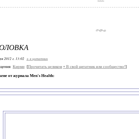
ГОЛОВКА
ря 2012 г. 13:02
+ в цитатник
бщения
Кирми
[
Прочитать целиком
+
В свой цитатник или сообщество!
]
жене от журнала Men's Health: