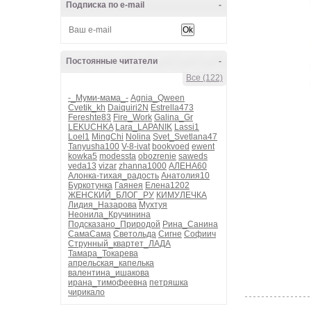
Подписка по e-mail
-
Постоянные читатели
-
Все (122)
-_Муми-мама_-
Agnia_Qween
Cvetik_kh
Daiquiri2N
Estrella473
Fereshte83
Fire_Work
Galina_Gr
LEKUCHKA
Lara_LAPANIK
Lassi1
Loel1
MingChi
Nolina
Svet_Svetlana47
Tanyusha100
V-8-ivat
bookvoed
ewent
kowka5
modessta
obozrenie
saweds
veda13
vizar
zhanna1000
АЛЕНА60
Алонка-тихая_радость
Анатолия10
Буркотунка
Гаянея
Елена1202
ЖЕНСКИЙ_БЛОГ_РУ
КИМУЛЕЧКА
Лидия_Назарова
Мухтуя
Неонила_Кручинина
Подсказано_Природой
Рина_Санина
СамаСама
Светольда
Сигне
Софиич
Струнный_квартет_ЛАДА
Тамара_Токарева
апрельская_капелька
валентина_ишакова
ирана_тимофеевна
петряшка
чирикало