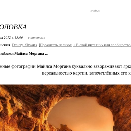
ГОЛОВКА
ря 2012 г. 13:06
+ в цитатник
бщения
Dmitry_Shvarts
[
Прочитать целиком
+
В свой цитатник или сообщество
пейзажи Майлса Моргана ...
жные фотографии Майлса Моргана буквально завораживают яркос
нереальностью картин, запечатлённых его к