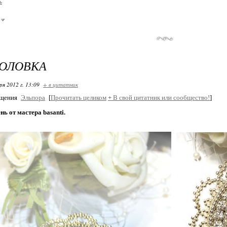
ь
ГОЛОВКА
ря 2012 г. 13:09
+ в цитатник
бщения
Эльпора
[
Прочитать целиком
+
В свой цитатник или сообщество!
]
нь от мастера basanti.