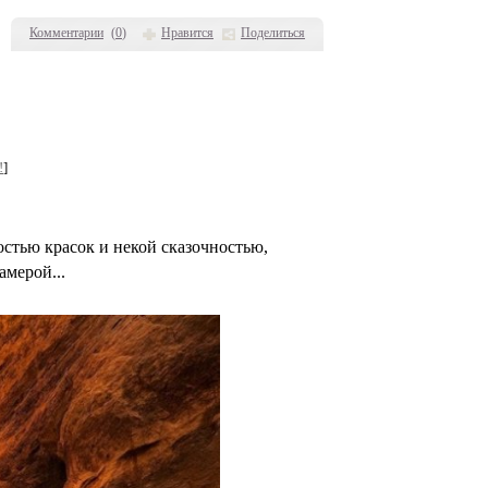
Комментарии
(
0
)
Нравится
Поделиться
!
]
тью красок и некой сказочностью,
амерой...