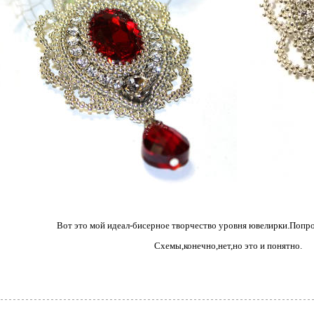
Вот это мой идеал-бисерное творчество уровня ювелирки.Попро
Схемы,конечно,нет,но это и понятно.