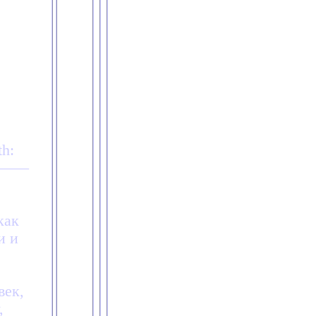
h:
——
как
и и
век,
,