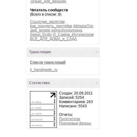
Только_для_женщин
Читатель сообществ
(Всего в списке: 8)
Ссылочки_малятам
Как_похудеть_лентяйке
AbhaziaTrip
Jedi_temple
solnechnolunnaya
Sweet_Erotic
О_Самом_Интересном
ВСЁ_ДЛЯ_ДОМА_и_САДА
Трансляции
-
Список трансляций
lj_handmade_ru
Статистика
-
Создан: 20.09.2011
Записей: 5254
Комментариев: 263
Написано: 5543
Отчеты:
Посетители
Поисковые фразы