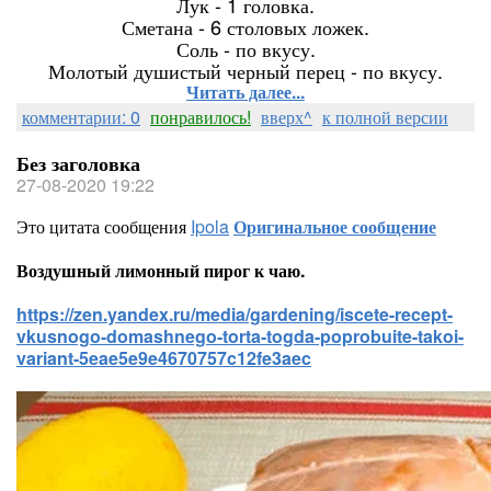
Лук - 1 головка.
Сметана - 6 столовых ложек.
Соль - по вкусу.
Молотый душистый черный перец - по вкусу.
Читать далее...
комментарии: 0
понравилось!
вверх^
к полной версии
Без заголовка
27-08-2020 19:22
Это цитата сообщения
Ipola
Оригинальное сообщение
Воздушный лимонный пирог к чаю.
https://zen.yandex.ru/media/gardening/iscete-recept-
vkusnogo-domashnego-torta-togda-poprobuite-takoi-
variant-5eae5e9e4670757c12fe3aec