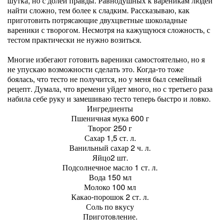
шутка, но с долей правды. Равнодушных к вареникам людей
найти сложно, тем более к сладким. Рассказываю, как
приготовить потрясающие двухцветные шоколадные
вареники с творогом. Несмотря на кажущуюся сложность, с
тестом практически не нужно возиться.
Многие избегают готовить вареники самостоятельно, но я
не упускаю возможности сделать это. Когда-то тоже
боялась, что тесто не получится, но у меня был семейный
рецепт. Думала, что времени уйдет много, но с третьего раза
набила себе руку и замешиваю тесто теперь быстро и ловко.
Ингредиенты
Пшеничная мука 600 г
Творог 250 г
Сахар 1,5 ст. л.
Ванильный сахар 2 ч. л.
Яйцо2 шт.
Подсолнечное масло 1 ст. л.
Вода 150 мл
Молоко 100 мл
Какао-порошок 2 ст. л.
Соль по вкусу
Приготовление.