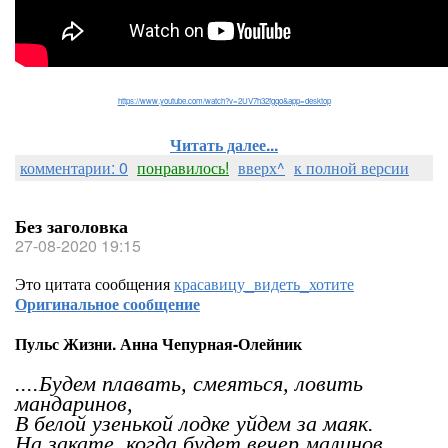
https://www.youtube.com/watch?v=2UV7h32fgqo&app=desktop
Читать далее...
комментарии: 0
понравилось!
вверх^
к полной версии
Без заголовка
27-08-2020 19:15
Это цитата сообщения
красавицу_видеть_хотите
Оригинальное сообщение
Пульс Жизни. Анна Чепурная-Олейник
....Будем плавать, смеяться, ловить
мандаринов,
В белой узенькой лодке уйдем за маяк.
На закате, когда будет вечер малинов,