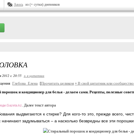
Авось
из (+ сутки) дневников
ГОЛОВКА
я 2012 г. 20:55
+ в цитатник
бщения
Глебова_Елена
[
Прочитать целиком
+
В свой цитатник или сообщество
порошок и кондиционер для белья - делаем сами. Рецепты, полезные сове
.
Далее текст автора
еди.Gazeta.kz
ования выдвигаются к стирке? Для кого-то это, прежде всего, чист
с начинают задумываться – а насколько безвредны все эти порошки