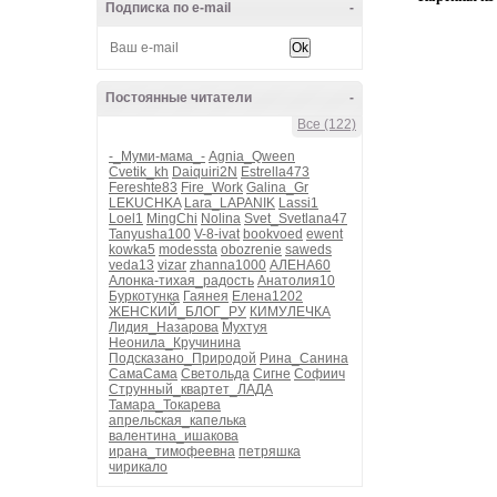
Подписка по e-mail
-
Постоянные читатели
-
Все (122)
-_Муми-мама_-
Agnia_Qween
Cvetik_kh
Daiquiri2N
Estrella473
Fereshte83
Fire_Work
Galina_Gr
LEKUCHKA
Lara_LAPANIK
Lassi1
Loel1
MingChi
Nolina
Svet_Svetlana47
Tanyusha100
V-8-ivat
bookvoed
ewent
kowka5
modessta
obozrenie
saweds
veda13
vizar
zhanna1000
АЛЕНА60
Алонка-тихая_радость
Анатолия10
Буркотунка
Гаянея
Елена1202
ЖЕНСКИЙ_БЛОГ_РУ
КИМУЛЕЧКА
Лидия_Назарова
Мухтуя
Неонила_Кручинина
Подсказано_Природой
Рина_Санина
СамаСама
Светольда
Сигне
Софиич
Струнный_квартет_ЛАДА
Тамара_Токарева
апрельская_капелька
валентина_ишакова
ирана_тимофеевна
петряшка
чирикало