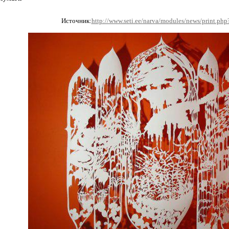
Источник:
http://www.seti.ee/narva/modules/news/print.ph