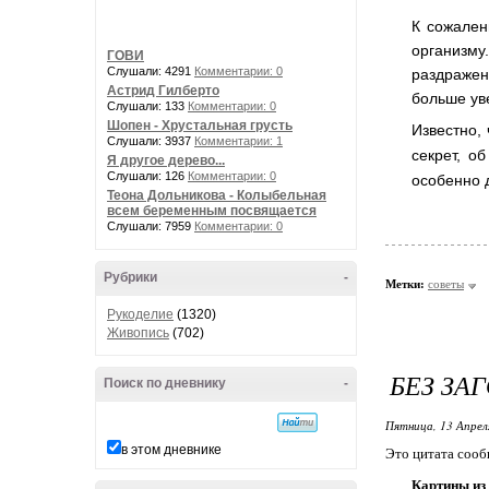
К сожален
организму
ГОВИ
Слушали: 4291
Комментарии: 0
раздражен
Астрид Гилберто
больше ув
Слушали: 133
Комментарии: 0
Шопен - Хрустальная грусть
Известно,
Слушали: 3937
Комментарии: 1
секрет, о
Я другое дерево...
Слушали: 126
Комментарии: 0
особенно 
Теона Дольникова - Колыбельная
всем беременным посвящается
Слушали: 7959
Комментарии: 0
Рубрики
-
Метки:
советы
Рукоделие
(1320)
Живопись
(702)
БЕЗ ЗА
Поиск по дневнику
-
Пятница, 13 Апрел
в этом дневнике
Это цитата соо
Картины из