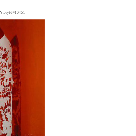
p?storyid=16451