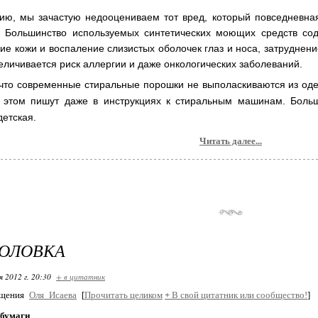
ию, мы зачастую недооцениваем тот вред, который повседневна
. Большинство используемых синтетических моющих средств с
ие кожи и воспаление слизистых оболочек глаз и носа, затруднени
еличивается риск аллергии и даже онкологических заболеваний.
 что современные стиральные порошки не выполаскиваются из оде
б этом пишут даже в инструкциях к стиральным машинам. Больш
детская.
Читать далее...
ГОЛОВКА
я 2012 г. 20:30
+ в цитатник
бщения
Оля_Исаева
[
Прочитать целиком
+
В свой цитатник или сообщество!
]
 бумаги