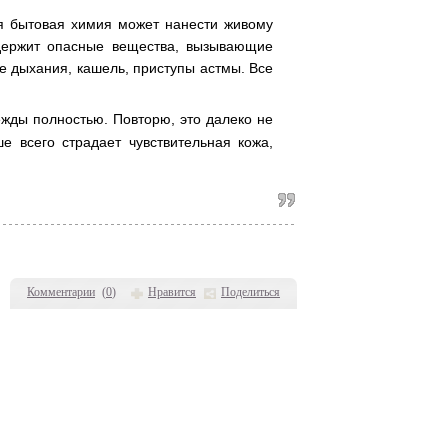
я бытовая химия может нанести живому
одержит опасные вещества, вызывающие
е дыхания, кашель, приступы астмы. Все
жды полностью. Повторю, это далеко не
е всего страдает чувствительная кожа,
Комментарии
(
0
)
Нравится
Поделиться