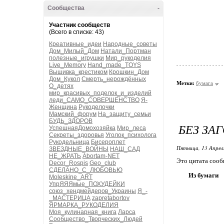
Сообщества
-
Участник сообществ
(Всего в списке: 43)
Креативные_идеи
Народные_советы
Дом_Милый_Дом
Натали_Портман
полезные_игрушки
Мир_рукоделия
Live_Memory
Hand_made_TOYS
Вышивка_крестиком
Крошкин_Дом
Дом_Кукол
Смерть_нерождённых
Метки:
бумага
О_детях
мир_красивых_поделок_и_изделий
леди_САМО_СОВЕРШЕНСТВО
Я-
Женщина
Рукоделочки
Мамский_форум
На_защиту_семьи
БУДЬ_ЗДОРОВ
БЕЗ ЗА
УспешнаяДомохозяйка
Мир_леса
Секреты_здоровья
Уголок_психолога
Рукодельница
Бисероплет
Пятница, 13 Апрел
ЗВЕЗДНЫЕ_ВОЙНЫ
НАШ_САД
НЕ_ЖРАТЬ
Abortam-NET
Это цитата соо
Decor_Rospis
Geo_club
СДЕЛАНО_С_ЛЮБОВЬЮ
Из бумаги
Moleskine_ART
УпрЯЯЯмые_ПОХУДЕЙКИ
союз_хендмейдеров_Украины
Я_-
_МАСТЕРИЦА
zapretabortov
ЯРМАРКА_РУКОДЕЛИЯ
Моя_кулинарная_книга
Ларса
Сообщество_Творческих_Людей