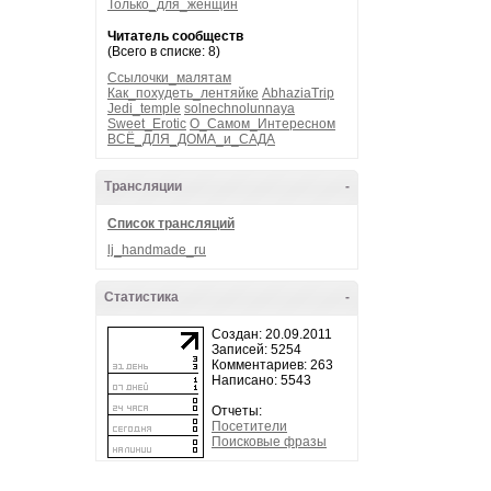
Только_для_женщин
Читатель сообществ
(Всего в списке: 8)
Ссылочки_малятам
Как_похудеть_лентяйке
AbhaziaTrip
Jedi_temple
solnechnolunnaya
Sweet_Erotic
О_Самом_Интересном
ВСЁ_ДЛЯ_ДОМА_и_САДА
Трансляции
-
Список трансляций
lj_handmade_ru
Статистика
-
Создан: 20.09.2011
Записей: 5254
Комментариев: 263
Написано: 5543
Отчеты:
Посетители
Поисковые фразы