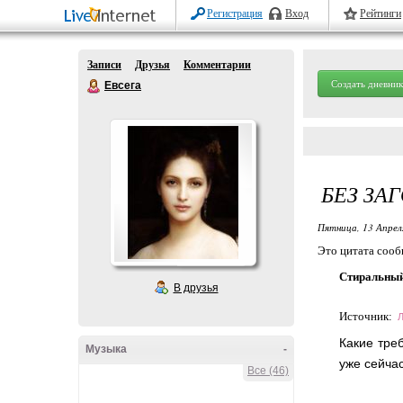
Регистрация
Вход
Рейтинги
Записи
Друзья
Комментарии
Создать дневник
Евсега
БЕЗ ЗА
Пятница, 13 Апрел
Это цитата соо
Стиральный 
В друзья
Источник:
Л
Какие треб
Музыка
-
уже сейча
Все (46)