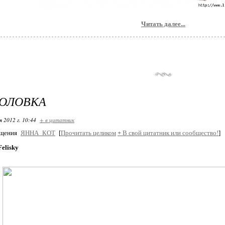
Читать далее...
ГОЛОВКА
я 2012 г. 10:44
+ в цитатник
бщения
ЯННА_КОТ
[
Прочитать целиком
+
В свой цитатник или сообщество!
]
Felisky