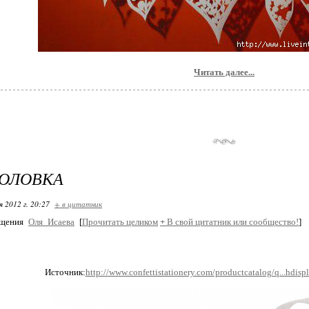
Читать далее...
ГОЛОВКА
я 2012 г. 20:27
+ в цитатник
бщения
Оля_Исаева
[
Прочитать целиком
+
В свой цитатник или сообщество!
]
Источник:
http://www.confettistationery.com/productcatalog/q...hdisp