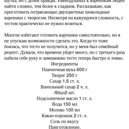
шутка, но с долей правды. Равнодушных к вареникам людей
найти сложно, тем более к сладким. Рассказываю, как
приготовить потрясающие двухцветные шоколадные
вареники с творогом. Несмотря на кажущуюся сложность, с
тестом практически не нужно возиться.
Многие избегают готовить вареники самостоятельно, но я
не упускаю возможности сделать это. Когда-то тоже
боялась, что тесто не получится, но у меня был семейный
рецепт. Думала, что времени уйдет много, но с третьего раза
набила себе руку и замешиваю тесто теперь быстро и ловко.
Ингредиенты
Пшеничная мука 600 г
Творог 250 г
Сахар 1,5 ст. л.
Ванильный сахар 2 ч. л.
Яйцо2 шт.
Подсолнечное масло 1 ст. л.
Вода 150 мл
Молоко 100 мл
Какао-порошок 2 ст. л.
Соль по вкусу
Приготовление.