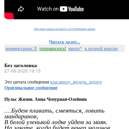
https://www.youtube.com/watch?v=2UV7h32fgqo&app=desktop
Читать далее...
комментарии: 0
понравилось!
вверх^
к полной версии
Без заголовка
27-08-2020 19:15
Это цитата сообщения
красавицу_видеть_хотите
Оригинальное сообщение
Пульс Жизни. Анна Чепурная-Олейник
....Будем плавать, смеяться, ловить
мандаринов,
В белой узенькой лодке уйдем за маяк.
На закате, когда будет вечер малинов,