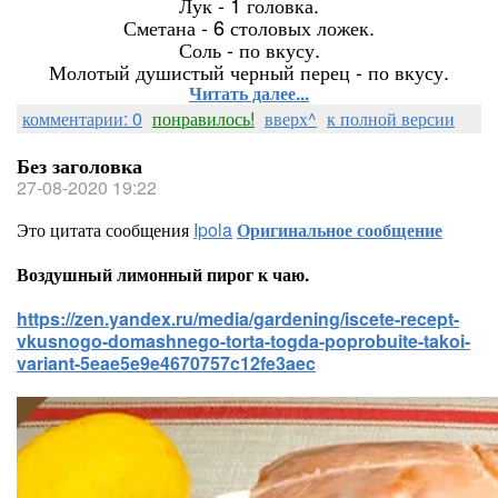
Лук - 1 головка.
Сметана - 6 столовых ложек.
Соль - по вкусу.
Молотый душистый черный перец - по вкусу.
Читать далее...
комментарии: 0
понравилось!
вверх^
к полной версии
Без заголовка
27-08-2020 19:22
Это цитата сообщения
Ipola
Оригинальное сообщение
Воздушный лимонный пирог к чаю.
https://zen.yandex.ru/media/gardening/iscete-recept-
vkusnogo-domashnego-torta-togda-poprobuite-takoi-
variant-5eae5e9e4670757c12fe3aec