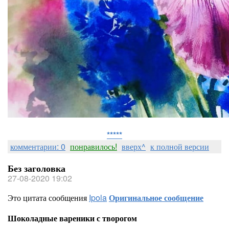
*****
комментарии: 0
понравилось!
вверх^
к полной версии
Без заголовка
27-08-2020 19:02
Это цитата сообщения
Ipola
Оригинальное сообщение
Шоколадные вареники с творогом