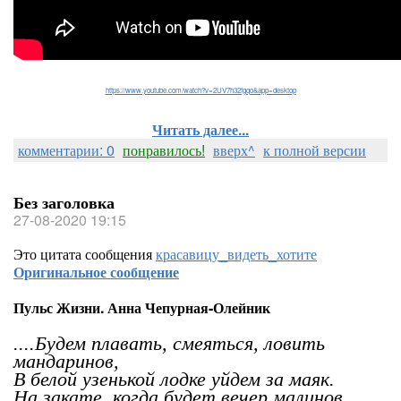
https://www.youtube.com/watch?v=2UV7h32fgqo&app=desktop
Читать далее...
комментарии: 0
понравилось!
вверх^
к полной версии
Без заголовка
27-08-2020 19:15
Это цитата сообщения
красавицу_видеть_хотите
Оригинальное сообщение
Пульс Жизни. Анна Чепурная-Олейник
....Будем плавать, смеяться, ловить
мандаринов,
В белой узенькой лодке уйдем за маяк.
На закате, когда будет вечер малинов,