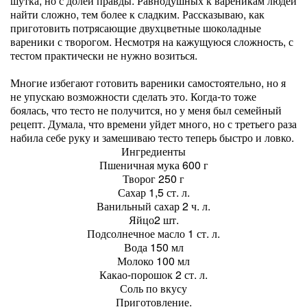
шутка, но с долей правды. Равнодушных к вареникам людей
найти сложно, тем более к сладким. Рассказываю, как
приготовить потрясающие двухцветные шоколадные
вареники с творогом. Несмотря на кажущуюся сложность, с
тестом практически не нужно возиться.
Многие избегают готовить вареники самостоятельно, но я
не упускаю возможности сделать это. Когда-то тоже
боялась, что тесто не получится, но у меня был семейный
рецепт. Думала, что времени уйдет много, но с третьего раза
набила себе руку и замешиваю тесто теперь быстро и ловко.
Ингредиенты
Пшеничная мука 600 г
Творог 250 г
Сахар 1,5 ст. л.
Ванильный сахар 2 ч. л.
Яйцо2 шт.
Подсолнечное масло 1 ст. л.
Вода 150 мл
Молоко 100 мл
Какао-порошок 2 ст. л.
Соль по вкусу
Приготовление.