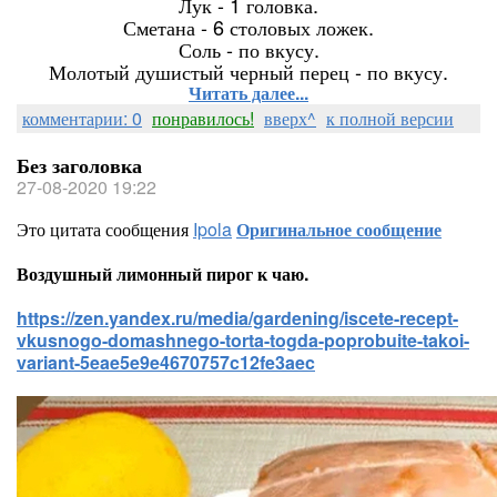
Лук - 1 головка.
Сметана - 6 столовых ложек.
Соль - по вкусу.
Молотый душистый черный перец - по вкусу.
Читать далее...
комментарии: 0
понравилось!
вверх^
к полной версии
Без заголовка
27-08-2020 19:22
Это цитата сообщения
Ipola
Оригинальное сообщение
Воздушный лимонный пирог к чаю.
https://zen.yandex.ru/media/gardening/iscete-recept-
vkusnogo-domashnego-torta-togda-poprobuite-takoi-
variant-5eae5e9e4670757c12fe3aec