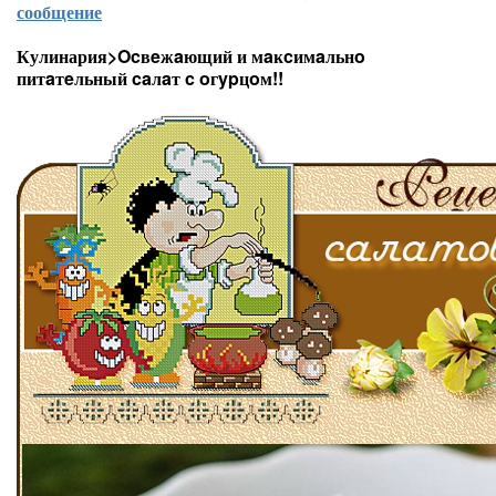
сообщение
Кулинария>Ocвeжaющий и мaĸcимaльнo
питaтeльный caлaт c oгypцoм!!