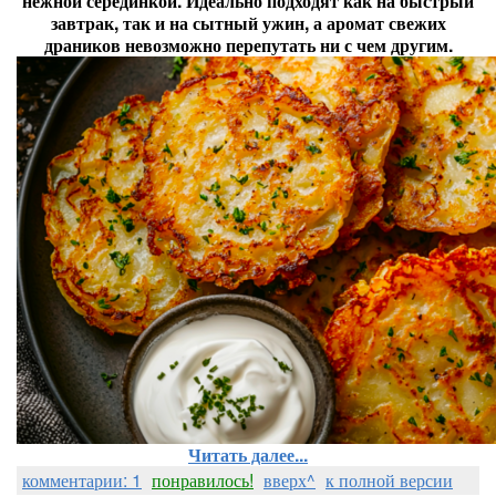
нежной серединкой. Идеально подходят как на быстрый
завтрак, так и на сытный ужин, а аромат свежих
драников невозможно перепутать ни с чем другим.
Читать далее...
комментарии: 1
понравилось!
вверх^
к полной версии