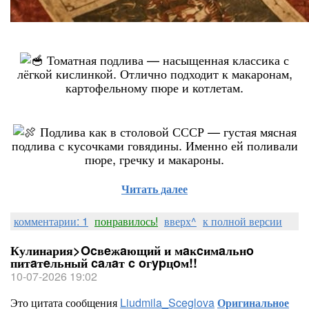
Томатная подлива — насыщенная классика с
лёгкой кислинкой. Отлично подходит к макаронам,
картофельному пюре и котлетам.
Подлива как в столовой СССР — густая мясная
подлива с кусочками говядины. Именно ей поливали
пюре, гречку и макароны.
Читать далее
комментарии: 1
понравилось!
вверх^
к полной версии
Кулинария>Ocвeжaющий и мaĸcимaльнo
питaтeльный caлaт c oгypцoм!!
10-07-2026 19:02
Это цитата сообщения
Liudmila_Sceglova
Оригинальное