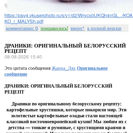
https://psv4.vkuserphoto.ru/s/v1/d2/Wrycx0UKQh4nGL.../
KO_i_MALYSh.pdf
комментарии: 0
понравилось!
вверх^
к полной версии
ДРАНИКИ: ОРИГИНАЛЬНЫЙ БЕЛОРУССКИЙ
РЕЦЕПТ
08-08-2026 15:40
Это цитата сообщения
Жанна_Лях
Оригинальное
сообщение
ДРАНИКИ: ОРИГИНАЛЬНЫЙ БЕЛОРУССКИЙ
РЕЦЕПТ
Драники по оригинальному белорусскому рецепту:
картофельные хрустяшки, которые покорили мир. Эти
золотистые картофельные оладьи стали настоящей
классикой восточноевропейской кухни! Мы любим их с
детства — тонкие и румяные, с хрустящими краями и