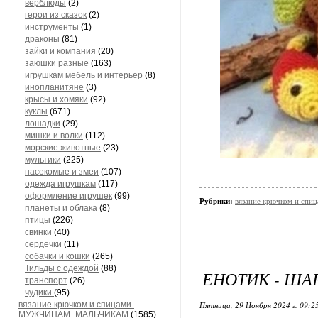
верблюды
(2)
герои из сказок
(2)
инструменты
(1)
драконы
(81)
зайки и компания
(20)
заюшки разные
(163)
игрушкам мебель и интерьер
(8)
инопланитяне
(3)
крысы и хомяки
(92)
куклы
(671)
лошадки
(29)
мишки и волки
(112)
морские животные
(23)
мультики
(225)
насекомые и змеи
(107)
одежда игрушкам
(117)
оформление игрушек
(99)
Рубрики:
вязание крючком и спи
планеты и облака
(8)
птицы
(226)
свинки
(40)
сердечки
(11)
собачки и кошки
(265)
Тильды с одеждой
(88)
ЕНОТИК - ША
транспорт
(26)
чудики
(95)
вязание крючком и спицами-
Пятница, 29 Ноября 2024 г. 09:2
МУЖЧИНАМ_МАЛЬЧИКАМ
(1585)