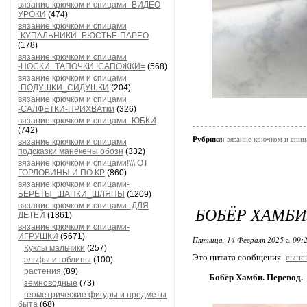
вязание крючком и спицами -ВИДЕО
УРОКИ
(474)
вязание крючком и спицами
-КУПАЛЬНИКИ_БЮСТЬЕ-ПАРЕО
(178)
вязание крючком и спицами
-НОСКИ_ТАПОЧКИ !САПОЖКИ=
(568)
вязание крючком и спицами
-ПОДУШКИ_СИДУШКИ
(204)
вязание крючком и спицами
-САЛФЕТКИ-ПРИХВАтки
(326)
вязание крючком и спицами -ЮБКИ
(742)
Рубрики:
вязание крючком и спи
вязание крючком и спицами
подсказки манекены обозн
(332)
вязание крючком и спицами!\\\ ОТ
ГОРЛОВИНЫ И ПО КР
(860)
вязание крючком и спицами-
БЕРЕТЫ_ШАПКИ_ШЛЯПЫ
(1209)
вязание крючком и спицами- ДЛЯ
БОБЁР ХАМБИ
ДЕТЕЙ
(1861)
вязание крючком и спицами-
ИГРУШКИ
(5671)
Пятница, 14 Февраля 2025 г. 09:
Куклы мальчики
(257)
Это цитата сообщения
сыне
эльфы и гоблины
(100)
растения
(89)
Бобёр Хамби. Перевод.
земноводные
(73)
геометрические фигуры и предметы
быта
(68)