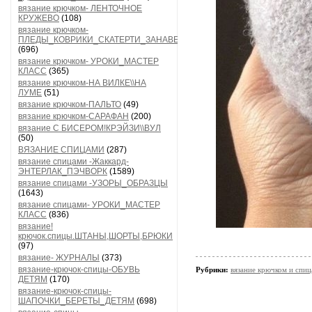
вязание крючком- ЛЕНТОЧНОЕ
КРУЖЕВО
(108)
вязание крючком-
ПЛЕДЫ_КОВРИКИ_СКАТЕРТИ_ЗАНАВЕСКИ
(696)
вязание крючком- УРОКИ_МАСТЕР
КЛАСС
(365)
вязание крючком-НА ВИЛКЕ\\НА
ЛУМЕ
(51)
вязание крючком-ПАЛЬТО
(49)
вязание крючком-САРАФАН
(200)
вязание С БИСЕРОМ!КРЭЙЗИ\\ВУЛ
(50)
ВЯЗАНИЕ СПИЦАМИ
(287)
вязание спицами -Жаккард-
ЭНТЕРЛАК_ПЭЧВОРК
(1589)
вязание спицами -УЗОРЫ_ОБРАЗЦЫ
(1643)
вязание спицами- УРОКИ_МАСТЕР
КЛАСС
(836)
вязание!
крючок.спицы.ШТАНЫ,ШОРТЫ,БРЮКИ
(97)
вязание- ЖУРНАЛЫ
(373)
вязание-крючок-спицы-ОБУВЬ
Рубрики:
вязание крючком и спи
ДЕТЯМ
(170)
вязание-крючок-спицы-
ШАПОЧКИ_БЕРЕТЫ_ДЕТЯМ
(698)