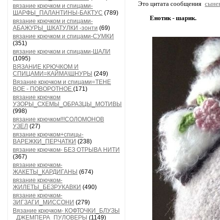
Это цитата сообщения
сыне
вязание крючком и спицами-
ШАРФЫ_ПАЛАНТИНЫ-БАКТУС
(789)
Енотик - шарик.
вязание крючком и спицами-
АБАЖУРЫ_ШКАТУЛКИ -зонти
(69)
вязание крючком и спицами-СУМКИ
(351)
вязание крючком и спицами-ШАЛИ
(1095)
ВЯЗАНИЕ КРЮЧКОМ И
СПИЦАМИ=КАЙМА\ШНУРЫ
(249)
Вязание крючком и спицами=ТЕНЕ
ВОЕ - ПОВОРОТНОЕ
(171)
вязание крючком
УЗОРЫ_СХЕМЫ_ОБРАЗЦЫ_МОТИВЫ
(998)
вязание крючком!!!СОЛОМОНОВ
УЗЕЛ
(27)
вязание крючком+спицы-
ВАРЕЖКИ_ПЕРЧАТКИ
(238)
вязание крючком- БЕЗ ОТРЫВА НИТИ
(367)
вязание крючком-
ЖАКЕТЫ_КАРДИГАНЫ
(674)
вязание крючком-
ЖИЛЕТЫ_БЕЗРУКАВКИ
(490)
вязание крючком-
ЗИГЗАГИ_МИССОНИ
(279)
Вязание крючком- КОФТОЧКИ_БЛУЗЫ
_ДЖЕМПЕРА_ПУЛОВЕРЫ
(1149)