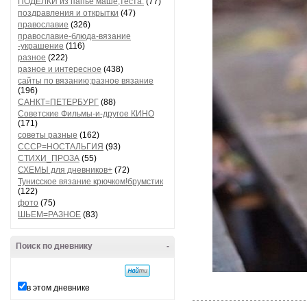
ПОДЕЛКИ из папье маше,теста.
(77)
поздравления и открытки
(47)
православие
(326)
православие-блюда-вязание
-украшение
(116)
разное
(222)
разное и интересное
(438)
сайты по вязанию;разное вязание
(196)
САНКТ=ПЕТЕРБУРГ
(88)
Советские Фильмы-и-другое КИНО
(171)
советы разные
(162)
СССР=НОСТАЛЬГИЯ
(93)
СТИХИ_ПРОЗА
(55)
СХЕМЫ для дневников+
(72)
Тунисское вязание крючком!брумстик
(122)
фото
(75)
ШЬЕМ=РАЗНОЕ
(83)
Поиск по дневнику
-
в этом дневнике