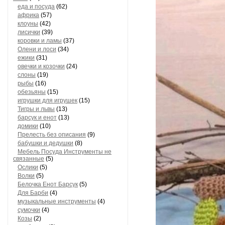
еда и посуда
(62)
африка
(57)
клоуны
(42)
лисички
(39)
коровки и ламы
(37)
Олени и лоси
(34)
ежики
(31)
овечки и козочки
(24)
слоны
(19)
рыбы
(16)
обезьяны
(15)
игрушки для игрушек
(15)
Тигры и львы
(13)
барсук и енот
(13)
домики
(10)
Прелесть без описания
(9)
бабушки и дедушки
(8)
Мебель Посуда Инструменты не
связанные
(5)
Ослики
(5)
Волки
(5)
Белочка Енот Барсук
(5)
Для Барби
(4)
музыкальные инструменты
(4)
сумочки
(4)
Козы
(2)