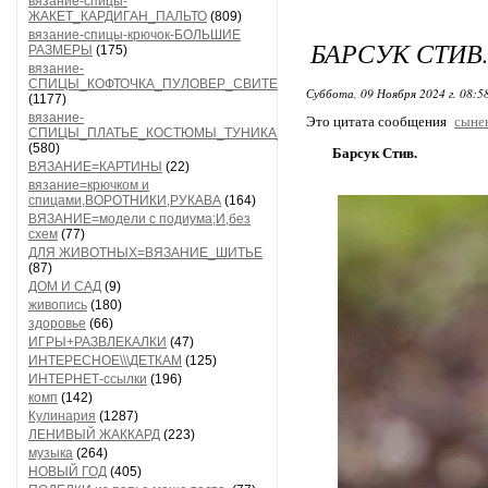
вязание-спицы-
ЖАКЕТ_КАРДИГАН_ПАЛЬТО
(809)
вязание-спицы-крючок-БОЛЬШИЕ
БАРСУК СТИВ
РАЗМЕРЫ
(175)
вязание-
СПИЦЫ_КОФТОЧКА_ПУЛОВЕР_СВИТЕР
Суббота, 09 Ноября 2024 г. 08:5
(1177)
вязание-
Это цитата сообщения
сыне
СПИЦЫ_ПЛАТЬЕ_КОСТЮМЫ_ТУНИКА_САРАФАН
(580)
Барсук Стив.
ВЯЗАНИЕ=КАРТИНЫ
(22)
вязание=крючком и
спицами,ВОРОТНИКИ,РУКАВА
(164)
ВЯЗАНИЕ=модели с подиума;И,без
схем
(77)
ДЛЯ ЖИВОТНЫХ=ВЯЗАНИЕ_ШИТЬЕ
(87)
ДОМ И САД
(9)
живопись
(180)
здоровье
(66)
ИГРЫ+РАЗВЛЕКАЛКИ
(47)
ИНТЕРЕСНОЕ\\\ДЕТКАМ
(125)
ИНТЕРНЕТ-ссылки
(196)
комп
(142)
Кулинария
(1287)
ЛЕНИВЫЙ ЖАККАРД
(223)
музыка
(264)
НОВЫЙ ГОД
(405)