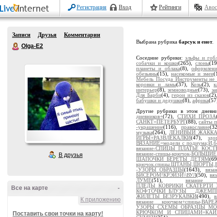
Регистрация
Вход
Рейтинги
Авос
Записи
Друзья
Комментарии
Выбрана рубрика
барсук и енот
.
Olga-E2
Соседние рубрики:
эльфы и гоб
собачки и кошки
(265),
слоны
(1
планеты и облака
(8),
оформлен
обезьяны
(15),
насекомые и змеи
(
Мебель Посуда Инструменты не 
коровки и ламы
(37),
Козы
(2),
к
интерьер
(8),
земноводные
(73),
за
Для Барби
(4),
герои из сказок
(2
бабушки и дедушки
(8),
африка
(57
Другие рубрики в этом дневн
дневников+
(72),
СТИХИ_ПРОЗА
САНКТ=ПЕТЕРБУРГ
(88),
сайты п
-украшение
(116),
православие
(3
музыка
(264),
ЛЕНИВЫЙ ЖАККА
ИГРЫ+РАЗВЛЕКАЛКИ
(47),
здо
ВЯЗАНИЕ=модели с подиума;И,б
вязание-СПИЦЫ_ПЛАТЬЕ_КО
вязание-спицы-крючок-БОЛЬШ
В друзья
ШАПОЧКИ_БЕРЕТЫ_ДЕТЯМ
(6
крючок.спицы.ШТАНЫ,ШОРТЫ
-УЗОРЫ_ОБРАЗЦЫ
(1643),
вяз
БИСЕРОМ!КРЭЙЗИ\\ВУЛ
(50),
вя
ЛУМЕ
(51),
вязани
ПЛЕДЫ_КОВРИКИ_СКАТЕРТИ_
Все на карте
-
КОФТОЧКИ_БЛУЗЫ _ДЖЕМП
ЖИЛЕТЫ_БЕЗРУКАВКИ
(490),
К приложению
вязание крючком+спицы-ВАР
УЗОРЫ_СХЕМЫ_ОБРАЗЦЫ_М
КРЮЧКОМ И СПИЦАМИ=КАЙ
Поставить свои точки на карту!