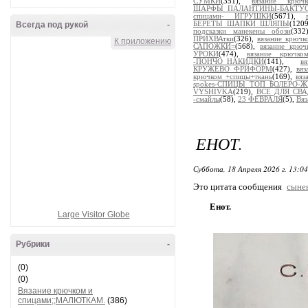
СУМКИ
(351),
вязание крю
ШАРФЫ_ПАЛАНТИНЫ-БАКТУ
спицами- ИГРУШКИ
(5671),
Всегда под рукой
-
БЕРЕТЫ_ШАПКИ_ШЛЯПЫ
(120
подсказки манекены обозн
(33
ПРИХВАтки
(326),
вязание крю
К приложению
САПОЖКИ=
(568),
вязание кр
УРОКИ
(474),
вязание крючк
-ПОНЧО_НАКИДКИ
(141),
в
КРУЖЕВО_ФРИФОРМ
(427),
вя
крючком +спицы+ткань
(169),
вяз
spokes-СПИЦЫ_ТОП_БОЛЕРО-
VYSHIVKA
(219),
ВСЕ ДЛЯ СВ
-смайлы
(58),
23 ФЕВРАЛЯ
(5),
Вя
ЕНОТ.
Суббота, 18 Апреля 2026 г. 13:0
Это цитата сообщения
сыне
Енот.
Large Visitor Globe
Рубрики
-
(0)
(0)
Вязание крючком и
спицами;;МАЛЮТКАМ.
(386)