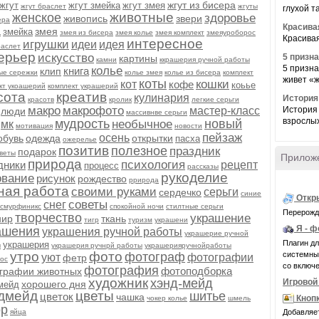
жгут из бисера
жгут
жгут змейка
жгут змея
жгут браслет
жгуты
глухой т
животные
женское
здоровье
живопись
звери
ера
Красива
а
змея
змейка
змея из бисера
змея колье
змея комплект
змеяуроборос
Красивая
интересное
игрушки
идеи
идея
раслет
ерьер
искусство
5 призн
картины
камни
ккрашерия ручной работы
5 призн
колье
книга
клип
ые сережки
колье змея
колье из бисера
комплект
живет «ж
коты
кошки
кот
кофе
коьье
кт укоашерий
комплект украшерий
сота
креатив
кулинария
История
красотв
кролик
легкие серьги
макро
макрофото
мастер-класс
История 
люди
массивнве серьги
взрослых
мудрость
новый
необычное
мк
мотивация
новости
пейзаж
осень
обувь
одежда
открытки
пасха
ожерелье
позитив
полезное
праздник
подарок
веты
Прилож
природа
психология
дники
рецепт
процесс
рассказы
рукоделие
ование
рисунок
рождество
ррирода
ная работа
своими руками
серьги
сердечко
синие
Откр
советы
снег
смурфиникс
спокойной ночи
стилтные серьги
Перерожде
творчество
украшение
нир
ткань
тигр
туризм
украшени
Я - 
ашения
украшения ручной работы
украшерие ручной
Плагин д
украшерия
ы
украшерия ручнрй работы
украшерияручнойработы
утро
фото
системные 
фотограф
уют
фотографии
фетр
ос
со включе
фотография
фотоподборка
графии животных
художник
хэнд-мейд
Игровой 
хорошего дня
мейд
дмейд
цветы
шитье
цветок
чашка
Кноп
чокер колье
шмель
р
яйца
Добавляет