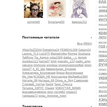
еда
из бис
зим
зпея б
инт
songmeili
Бусильда50
макошь311
классн
компле
кра
лето
Постоянные читатели
-
мистик
Все (5551)
год
ANasTaZZZiAA
Dekabrina24
FEMIDA1308
Galaxy24
первоц
Larena_TLS
Lia1975
MamaIro4ka
Rionga
Soulsana
праз
TatiRoss
Tia_Karera
coba1569
dakka_-_L
demok
рис
ivushka1112
karna07
lirish
maestro_123
nadin_argo
руч
rakcana
rimmoula
snegkaa
snowsnowsnowflak
viiren
zaza27
А_Ю_Ша
Акварельная_Бусинка
серьги
Александра_Козловская
Вдаха
Веселенькая
суве
Ир_Ник
КСЮША_НЕ
Кроссандра
МаДамКа1984
укр
Натали_99
Наташа_69
Огонь_и_Лед
Самазнаю
работ
Сладкий_тортик
Таня4
Таня_Одесса
уробор
Татьяна_43РУС
Ульчия
ЧОКНУТАЯ_МАМА
фото
красавицаумница
леос
натик82
олька13
хжнд
танюшка72
хоры_Ангелов_поют
хэн
юмо
Трансляции
-