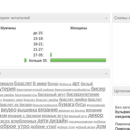
ория читателей
-
Схемы 
Мужчины
Женщины
до 15:
15-18:
18-21:
21-27:
27-35:
больше 35:
и
-
арт
евраля
Браслет
В мире
белый
Вечер
Доброта
утерия
бисер
бижутерия ручной рабоиы
бижутерияручнойработы
Цитатни
бисероплетение
бисерный жгут
ая змейка
бисерныежгуты
браслет змейка
браслет
ет
брамлет змея
браслет браслет змейка
бумага
бусы
браслет из бисера
браслетизбисера
вдохновение
Без заг
видео
вязание
вышивка
вязание
вязание из бисера
Вульфмо
декор
ком
вязание с бисером
вязаные жгуты
вязаный жгут
ежедневн
дизайн
дети
 всех влюбленных
для вдохновения
добброе
Пимпочк
доброе утро
дом
доброе утро!
доброе утрр
добрый вечер
Пимпочк