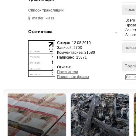
Помо
Список трансляций
lj_master_klass
Всего
Прове
За не
Статистика
-
За вс
Создан: 12.08.2010
неизв
Записей: 2703
Комментариев: 21580
Написано: 25871
Подпи
Отчеты:
Посетители
Поисковые фразы