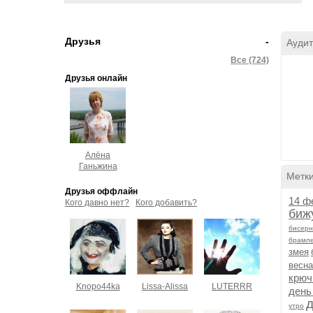
Друзья
-
Аудит
Все (724)
Друзья онлайн
Алёна
Ганьжина
Метк
Друзья оффлайн
14 ф
Кого давно нет?
Кого добавить?
биж
бисерн
брамл
змея
весна
крюч
Knopo44ka
Lissa-Alissa
LUTERRR
день
утро