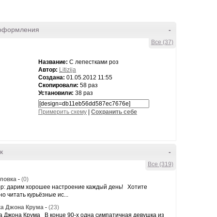
оформления
-
Все (37)
Название:
С лепестками роз
Автор:
Litizija
Создана:
01.05.2012 11:55
Скопировали:
58 раз
Установили:
38 раз
Примерить схему
|
Cохранить себе
к
-
Все (319)
оловка
-
(0)
р: дарим хорошее настроение каждый день! Хотите
о читать курьёзные ис...
а Джона Крума
-
(23)
а Джона Крума В конце 90-х одна симпатичная девушка из