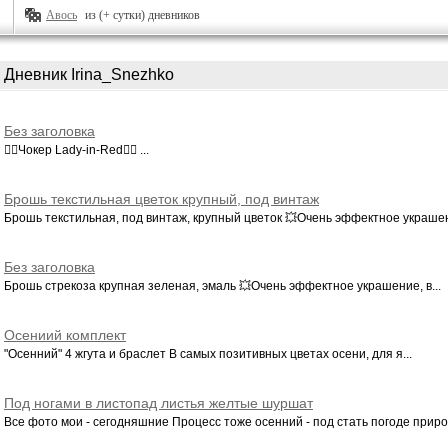
Авось
из (+ сутки) дневников
Дневник Irina_Snezhko
Без заголовка
❤️‍🔥Чокер Lady-in-Red❤️‍🔥 ...
Брошь текстильная цветок крупный, под винтаж
Брошь текстильная, под винтаж, крупный цветок 💥Очень эффектное украшен
Без заголовка
Брошь стрекоза крупная зеленая, эмаль 💥Очень эффектное украшение, в...
Осениий комплект
"Осенний" 4 жгута и браслет В самых позитивных цветах осени, для я...
Под ногами в листопад листья желтые шуршат
Все фото мои - сегодняшние Процесс тоже осенний - под стать погоде природ