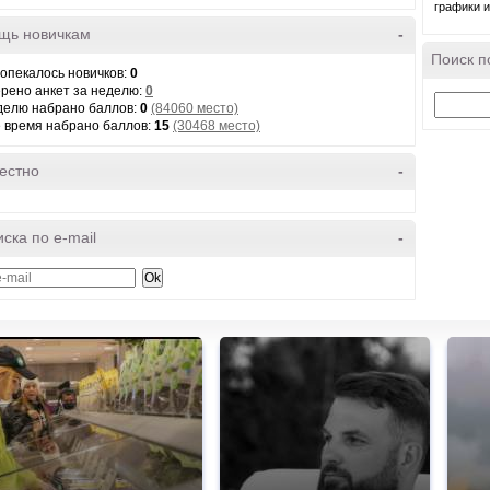
графики и
щь новичкам
-
Поиск п
 опекалось новичков:
0
рено анкет за неделю:
0
делю набрано баллов:
0
(84060 место)
е время набрано баллов:
15
(30468 место)
естно
-
ска по e-mail
-