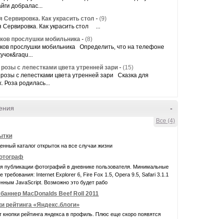
айги добралас...
я Сервировка. Как украсить стол
-
(9)
 Сервировка. Как украсить стол ...
аков прослушки мобильника
-
(8)
аков прослушки мобильника Определить, что на телефоне
учок&raqu...
 розы с лепестками цвета утренней зари
-
(15)
розы с лепестками цвета утренней зари Сказка для
. Роза родилась...
ения
-
Все (4)
ытки
нный каталог открыток на все случаи жизни
фотограф
ля публикации фотографий в дневнике пользователя. Минимальные
требования: Internet Explorer 6, Fire Fox 1.5, Opera 9.5, Safari 3.1.1
нным JavaScript. Возможно это будет рабо
баннер MacDonalds Beef Roll 2011
ки рейтинга «Яндекс.блоги»
 кнопки рейтинга яндекса в профиль. Плюс еще скоро появятся