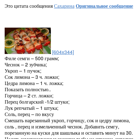
Это цитата сообщения
Сахарина
Оригинальное сообщение
[604x344]
Филе семги – 500 грамм;
Чеснок – 2 зубчика;
Укроп – 1 пучок;
Сок лимона – 3 ч. ложки;
Цедра лимона – 1 ч. ложка;
Показать полностью..
Горчица – 2 ст. ложки;
Перец болгарский -1/2 штуки;
Лук репчатый – 1 штука;
Соль, перец – по вкусу
Смешать нарезанный укроп, горчицу, сок и цедру лимона,
соль , перец и измельченный чеснок. Добавить семгу,
порезанную на куски для шашлыка и оставить минут на 30.
Надеть замаринованные кусочки рыбы на шпажки, чередую