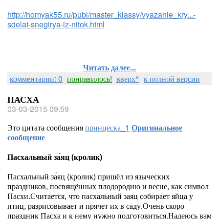
http://homyak55.ru/publ/master_klassy/vyazanie_kry...-
sdelat-snegirya-iz-nitok.html
Читать далее...
комментарии: 0
понравилось!
вверх^
к полной версии
ПАСХА
03-03-2015 09:59
Это цитата сообщения
принцеска_1
Оригинальное
сообщение
Пасхальный за́яц (кролик)
Пасхальный за́яц (кролик) пришёл из языческих
праздников, посвящённых плодородию и весне, как символ
Пасхи.Считается, что пасхальный заяц собирает яйца у
птиц, разрисовывает и прячет их в саду.Очень скоро
праздник Пасха и к нему нужно подготовиться.Надеюсь вам