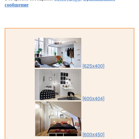
сообщение
[625x400]
[600x404]
[600x450]