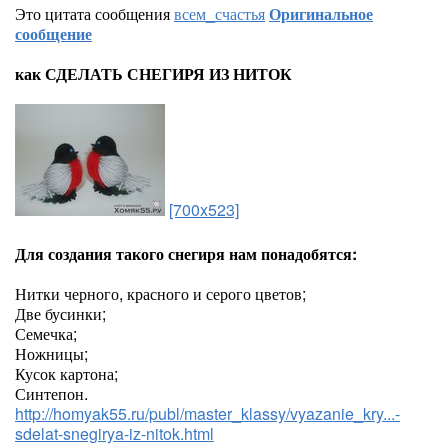
Это цитата сообщения
всем_счастья
Оригинальное
сообщение
как СДЕЛАТЬ СНЕГИРЯ ИЗ НИТОК
[700x523]
Для создания такого снегиря нам понадобятся:
Нитки черного, красного и серого цветов;
Две бусинки;
Семечка;
Ножницы;
Кусок картона;
Синтепон.
http://homyak55.ru/publ/master_klassy/vyazanie_kry...-
sdelat-snegirya-iz-nitok.html