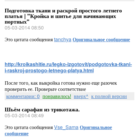
Подготовка ткани и раскрой простого летнего
платья | "Кройка и шитье для начинающих
портных"
05-03-2014 08:50
Это цитата сообщения
tanchya
Оригинальное сообщение
http://kroikashitie.ru/legko-izgotovit/podgotovka-tkani-
i-raskroj-prostogo-letnego-platya.html
После того, как выкройка готова нужно еще разочек
проверить ее. Проверьте соответствие
комментарии: 0
понравилось!
вверх^
к полной версии
Шьём сарафан из трикотажа.
05-03-2014 08:49
Это цитата сообщения
Vse_Sama
Оригинальное
сообщение