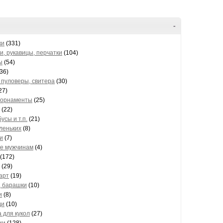
-
ки
(331)
и, рукавицы, перчатки
(104)
ы
(54)
36)
, пуловеры, свитера
(30)
27)
 орнаменты
(25)
(22)
усы и т.п.
(21)
леньких
(8)
и
(7)
е мужчинам
(4)
(172)
(29)
арт
(19)
, барашки
(10)
и
(8)
ди
(10)
 для кукол
(27)