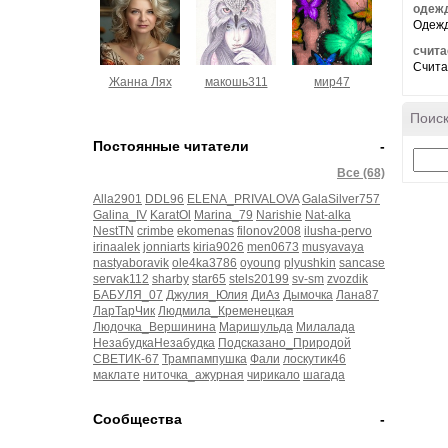
одежд
Одежда
счита
Считае
Жанна Лях
макошь311
мир47
Поиск
Постоянные читатели
-
Все (68)
Alla2901
DDL96
ELENA_PRIVALOVA
GalaSilver757
Galina_IV
KaratOl
Marina_79
Narishie
Nat-alka
NestTN
crimbe
ekomenas
filonov2008
ilusha-pervo
irinaalek
jonniarts
kiria9026
men0673
musyavaya
nastyaboravik
ole4ka3786
oyoung
plyushkin
sancase
servak112
sharby
star65
stels20199
sv-sm
zvozdik
БАБУЛЯ_07
Джулия_Юлия
ДиАз
Дымочка
Лана87
ЛарТарЧик
Людмила_Кременецкая
Людочка_Вершинина
Маришульда
Милалада
НезабудкаНезабудка
Подсказано_Природой
СВЕТИК-67
Трампампушка
Фали
лоскутик46
маклате
ниточка_ажурная
чирикало
шагада
Сообщества
-