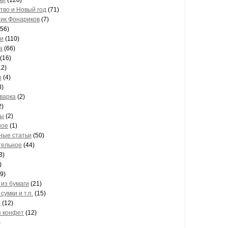
ки
(128)
тво и Новый год
(71)
ик Фонариков
(7)
56)
ти
(110)
а
(66)
(16)
12)
ы
(4)
3)
варка
(2)
2)
ты
(2)
ное
(1)
ные статьи
(50)
тельное
(44)
3)
)
9)
 из бумаги
(21)
сумки и т.п.
(15)
а
(12)
з конфет
(12)
)