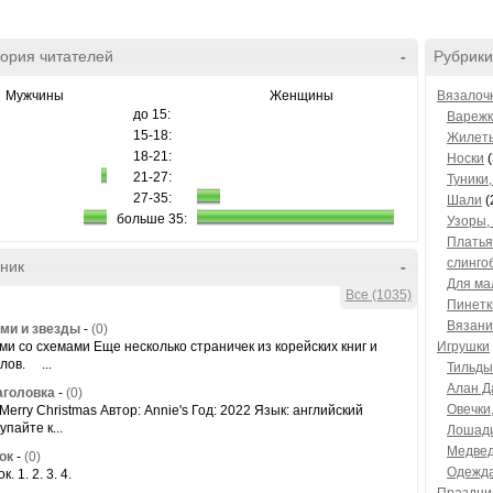
ория читателей
-
Рубрики
Мужчины
Женщины
Вязалоч
до 15:
Варежк
15-18:
Жилет
18-21:
Носки
(
21-27:
Туники
27-35:
Шали
(
больше 35:
Узоры,
Платья
слингоб
ник
-
Для ма
Все (1035)
Пинетк
Вязани
ми и звезды
-
(0)
ми со схемами Еще несколько страничек из корейских книг и
Игрушки
лов. ...
Тильды
Алан Д
аголовка
-
(0)
Овечки
 Merry Christmas Автор: Annie's Год: 2022 Язык: aнглийский
пайте к...
Лошад
Медве
ок
-
(0)
Одежда
. 1. 2. 3. 4.