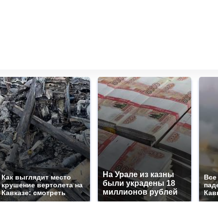
На Урале из казны
Как выглядит место
Все
были украдены 18
крушение вертолета на
пад
миллионов рублей
Кавказе: смотреть
Кав