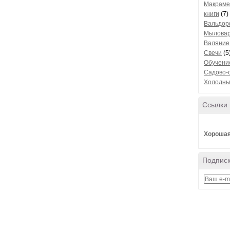
Макраме,
книги
(7)
Вальдор
Мылова
Валяние
Свечи
(5
Обучени
Садово-
Холодн
Ссылки
Хорошая
Подписк