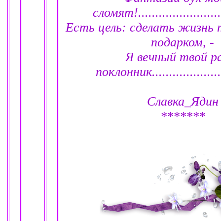
сломят!.........................
Есть цель: сделать жизнь
подарком, -
Я вечный твой р
поклонник......................
Славка_Ядин
*******