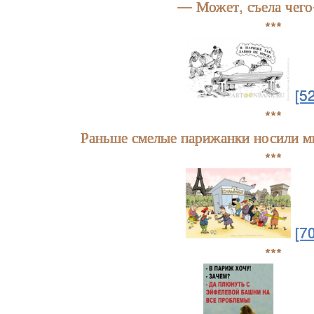
— Может, съела чего
***
[5
***
Раньше смелые парижанки носили м
***
[7
***