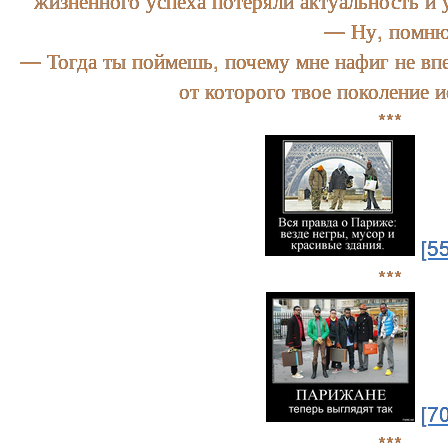
жизненного успеха потеряли актуальность и
— Ну, помню
— Тогда ты поймешь, почему мне нафиг не впе
от которого твое поколение и
***
[5
***
[7
***