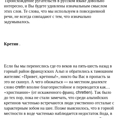
Происхождение ругательств в русском языке довольно
интересно, и Вы будете удивлены изначальным смыслом
этих слов. Те слова, что мы используем в повседневной
речи, не всегда совпадают с тем, что изначально
задумывалось.
Кретин
.
Если бы мы перенеслись где-то веков на пять-шесть назад в
горный район французских Альп и обратились к тамошним
жителям: «Привет, кретины!», никто бы Вас в пропасть за
это не скинул. А чего обижаться — на местном диалекте
слово cretin вполне благопристойное и переводится как…
«христианин» (от искаженного франц. chretien). Так было
до тех пор, пока не стали замечать, что среди альпийских
кретинов частенько встречаются люди умственно отсталые с
характерным зобом на шее. Позже выяснилось, что в горной
местности в воде частенько наблюдается недостаток йода, в