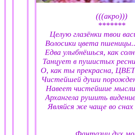
(((акро)))
*******
Целую глазёнки твои васи
Волосики цвета пшеницы.......
Едва улыбнёшься, как сол
Танцует в пушистых ресницах.
О, как ты прекрасна, ЦВ
Чистейшей души порожденье ..
Навеет чистейшие мысли..
Архангела рушить видение.....
Являйся же чаще во снах
Фантазии дух мо