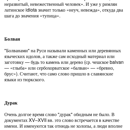
неразвитый, невежественный человек». И уже у римлян
латинское idiota значит только «неуч, невежда», откуда два
шага до значения «тупица».
Болван
"Болванами" на Руси называли каменных или деревянных
языческих идолов, а также сам исходный материал или
заготовку — будь то камень или дерево (ср. чешское balvan
— «глыба» или сербохорватское «балван» — «бревно,
брус»). Считают, что само слово пришло в славянские
языки из тюркского.
Дурак
Очень долгое время слово "дурак" обидным не было. В
документах XV–XVII вв. это слово встречается в качестве
имени. И именуются так отнюдь не холопы, а люди вполне