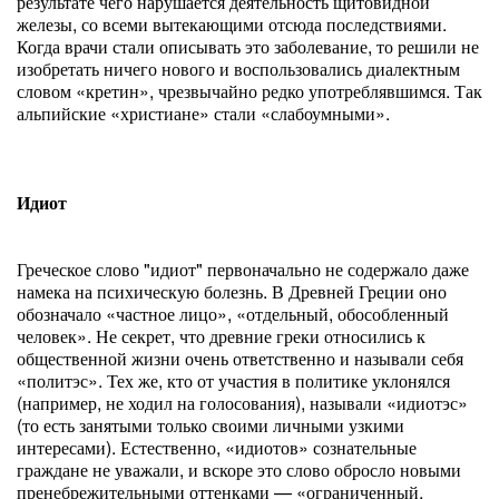
результате чего нарушается деятельность щитовидной
железы, со всеми вытекающими отсюда последствиями.
Когда врачи стали описывать это заболевание, то решили не
изобретать ничего нового и воспользовались диалектным
словом «кретин», чрезвычайно редко употреблявшимся. Так
альпийские «христиане» стали «слабоумными».
Идиот
Греческое слово "идиот" первоначально не содержало даже
намека на психическую болезнь. В Древней Греции оно
обозначало «частное лицо», «отдельный, обособленный
человек». Не секрет, что древние греки относились к
общественной жизни очень ответственно и называли себя
«политэс». Тех же, кто от участия в политике уклонялся
(например, не ходил на голосования), называли «идиотэс»
(то есть занятыми только своими личными узкими
интересами). Естественно, «идиотов» сознательные
граждане не уважали, и вскоре это слово обросло новыми
пренебрежительными оттенками — «ограниченный,