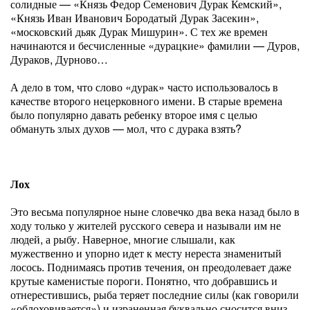
солидные — «Князь Федор Семенович Дурак Кемский»,
«Князь Иван Иванович Бородатый Дурак Засекин»,
«московский дьяк Дурак Мишурин». С тех же времен
начинаются и бесчисленные «дурацкие» фамилии — Дуров,
Дураков, Дурново…
А дело в том, что слово «дурак» часто использовалось в
качестве второго нецерковного имени. В старые времена
было популярно давать ребенку второе имя с целью
обмануть злых духов — мол, что с дурака взять?
Лох
Это весьма популярное ныне словечко два века назад было в
ходу только у жителей русского севера и называли им не
людей, а рыбу. Наверное, многие слышали, как
мужественно и упорно идет к месту нереста знаменитый
лосось. Поднимаясь против течения, он преодолевает даже
крутые каменистые пороги. Понятно, что добравшись и
отнерестившись, рыба теряет последние силы (как говорили
«облоховивается») и израненная буквально сносится вниз