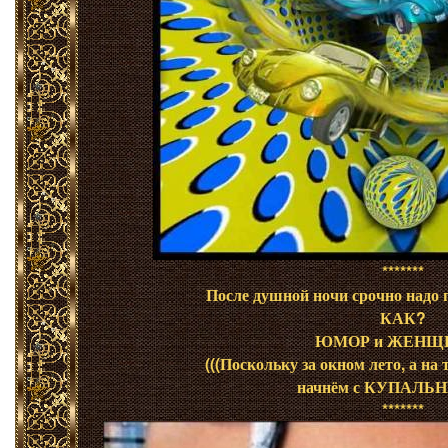
*******
После душной ночи срочно надо 
КАК?
ЮМОР и ЖЕНЩИ
(((Поскольку за окном лето, а на 
начнём с КУПАЛЬН
*******