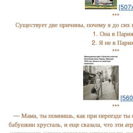
[507
***
Существует две причины, почему я до сих
1. Она в Пари
2. Я не в Пари
***
[560
***
— Мама, ты помнишь, как при переезде ты о
бабушкин хрусталь, и еще сказала, что эти ат