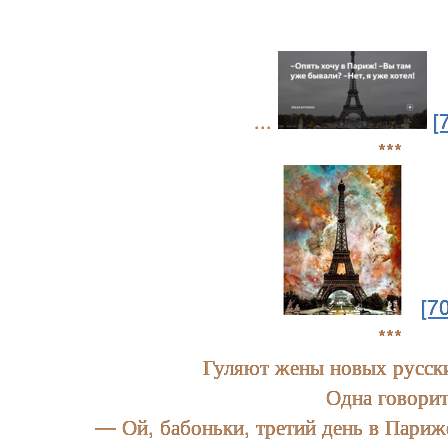
...
[
***
[7
***
Гуляют жены новых русск
Одна говорит
— Ой, бабоньки, третий день в Париже,