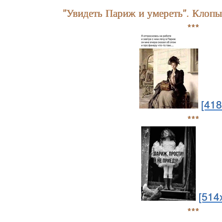
"Увидеть Париж и умереть". Клопы
***
[418
***
[514
***