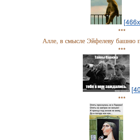
[466
***
Алле, в смысле Эйфелеву башню 
***
[4
***