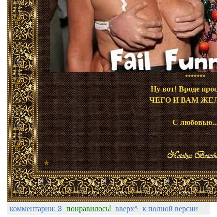
*******
Ну вот! Вроде про
ЧЕГО И ВАМ ЖЕЛ
С любовью..
комментарии: 3
понравилось!
вверх^
к полной версии