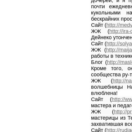
дочерей, и я п
почти ежеднев
кукольными н
бескрайних про
Сайт (
http://med
ЖЖ (
http://ira
Дейнеко утонче
Сайт (
http://solya
ЖЖ (
http://maij
работы в техни
Блог (
http://mas
Кроме того, о
сообщества ру-т
ЖЖ (
http://n
волшебницы На
влюблена!
Сайт (
http://w
мастера и педаг
ЖЖ (
http://p
мастерицы из Те
захватившая все
Сайт (
http://rudia