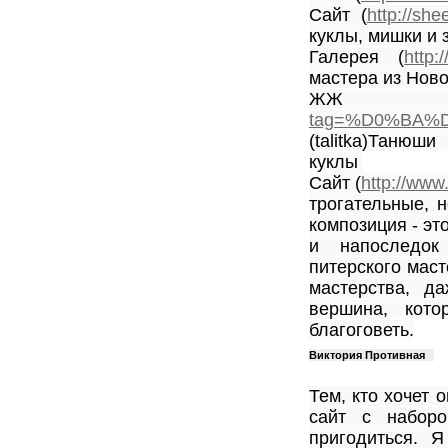
Сайт (
http://she
куклы, мишки и
Галерея (
http:
мастера из Нов
Ж
tag=%D0%BA%
(talitka)Таню
куклы
Сайт (
http://www.
трогательные, 
композиция - эт
и напоследо
питерского мас
мастерства, д
вершина, кот
благоговеть.
Виктория Противная
Тем, кто хочет 
сайт с наборо
пригодиться. Я