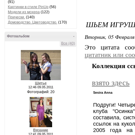
(91)
Картинки в стиле PinUp
(56)
Модели из мохера
(122)
Прически.
(140)
ШЬЕМ ИГРУШ
Домоводство. Цветоводство.
(170)
Вторник, 05 Февраля 
Фотоальбом
-
Все (40)
Это цитата со
цитатник или со
Коллекция сс
взято здесь
Шитье
12:46 09.05.2011
Фотографий: 20
Sestra Annа
Подруги! Четыр
клуба "Осинк
составила, сис
ссылок на куко
2005 года на 
Вязание
12:41 09.05.2011