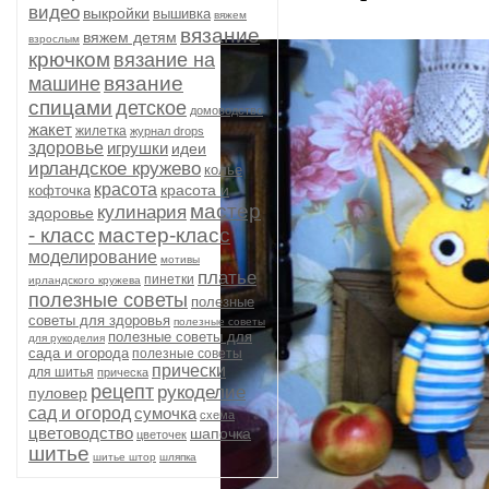
видео
выкройки
вышивка
вяжем
вязание
вяжем детям
взрослым
крючком
вязание на
вязание
машине
спицами
детское
домоводство
жакет
жилетка
журнал drops
здоровье
игрушки
идеи
ирландское кружево
колье
красота
красота и
кофточка
мастер
кулинария
здоровье
- класс
мастер-класс
моделирование
мотивы
платье
пинетки
ирландского кружева
полезные советы
полезные
советы для здоровья
полезные советы
полезные советы для
для рукоделия
сада и огорода
полезные советы
прически
для шитья
прическа
рецепт
рукоделие
пуловер
сад и огород
сумочка
схема
цветоводство
шапочка
цветочек
шитье
шитье штор
шляпка