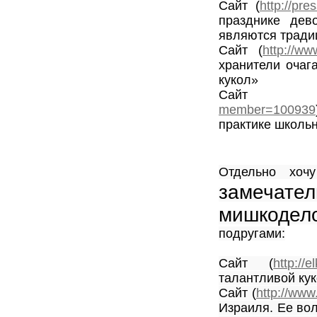
Сайт (
http://pre
празднике дев
являются тради
Сайт (
http://ww
хранители очаг
кукол»
Сайт
member=100939
практике школь
Отдельно хоч
замечате
мишкодел
подругами:
Сайт (
http://e
талантливой кук
Сайт (
http://www
Израиля. Ее во