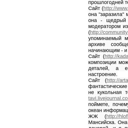
прошлогодней т
Сайт (
http://ww
она "заразила" м
она - щедрый 
модератором из
(
http://community
упоминаемый мн
архиве сообщ
начинающим - и 
Сайт (
http://kada
композиции мож
деталей, а е
настроение.
Сайт (
http://art
фантастические
не кукольная 
tavi.livejournal.c
поймете, почем
океан информаци
ЖЖ (
http://hlo
Мансийска. Она