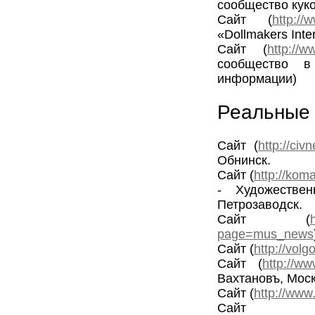
сообщество куко
Сайт (
http://
«Dollmakers Int
Сайт (
http://w
сообщество в
информации)
Реальные 
Сайт (
http://civn
Обнинск.
Сайт (
http://kom
- Художестве
Петрозаводск.
Сайт (
page=mus_news
Сайт (
http://volg
Сайт (
http://ww
Вахтановъ, Мос
Сайт (
http://www.
Сайт