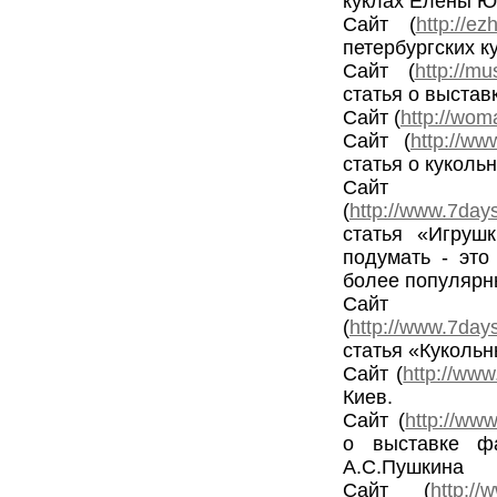
куклах Елены Ю
Сайт (
http://ez
петербургских к
Сайт (
http://m
статья о выстав
Сайт (
http://wom
Сайт (
http://w
статья о куколь
Сайт
(
http://www.7days
статья «Игруш
подумать - это
более популяр
Сайт
(
http://www.7day
статья «Куколь
Сайт (
http://www
Киев.
Сайт (
http://www
о выставке ф
А.С.Пушкина
Сайт (
http://