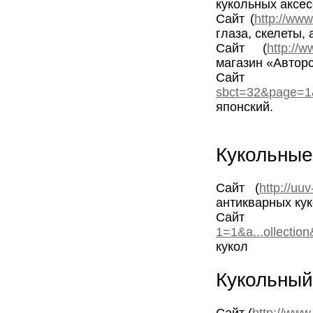
кукольных аксе
Сайт (
http://www
глаза, скелеты,
Сайт (
http://w
магазин «Автор
Сайт
sbct=32&page=1
японский.
Кукольны
Сайт (
http://uuv
антикварных кук
Сай
1=1&a...ollectio
кукол
Кукольный