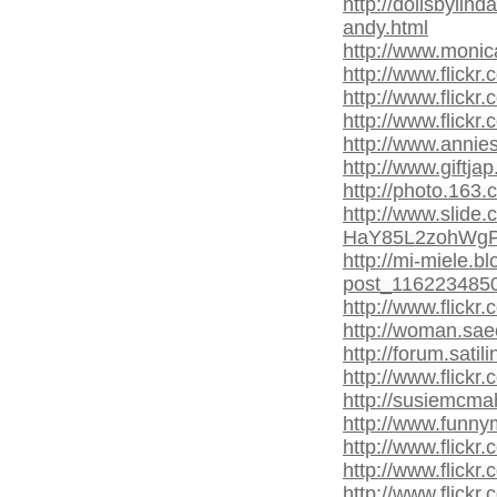
http://dollsbylin
andy.html
http://www.monic
http://www.flickr
http://www.flickr
http://www.flickr
http://www.annie
http://www.giftjap
http://photo.16
http://www.slide
HaY85L2zohWgP4
http://mi-miele.b
post_116223485
http://www.flick
http://woman.saec
http://forum.satil
http://www.flick
http://susiemcma
http://www.funny
http://www.flick
http://www.flick
http://www.flickr