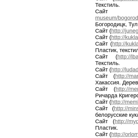
Текстиль.
Са
museum/bogorodit
Богородицк, Ту
Сайт (
http://jun
Сайт (
http://kukl
Сайт (
http://kukl
Пластик, тексти
Сайт (
http://l
Текстиль.
Сайт (
http://luda
Сайт (
http://ma
Хакассия. Дере
Сайт (
http://m
Ричарда Кригер
Сайт (
http://mem
Сайт (
http://mi
белорусские ку
Сайт (
http://my
Пластик.
Сайт (
http://orlo