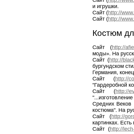
Сайт (
http://www
и игрушки.
Сайт (
http://www
Сайт (
http://www
Костюм дл
Сайт (
http://af
моды». На русс
Сайт (
http://bla
бургундском ст
Германия, конец
Сайт (
http://c
"Гардеробной ко
Сайт (
http://
"...изготовлен
Средних Веков 
костюма". На ру
Сайт (
http://gor
картинках. Есть
Сайт (
http://lec