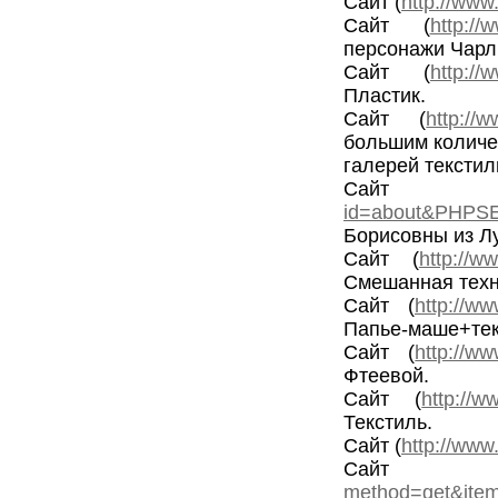
Сайт (
http://www
Сайт (
http://
персонажи Чарл
Сайт (
http://
Пластик.
Сайт (
http://
большим количе
галерей текстил
Са
id=about&PHPSE
Борисовны из Лу
Сайт (
http://ww
Смешанная тех
Сайт (
http://ww
Папье-маше+тек
Сайт (
http://w
Фтеевой.
Сайт (
http://w
Текстиль.
Сайт (
http://www.
Са
method=get&ite