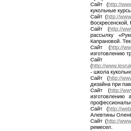
Сайт (
http://w
кукольные курс
Сайт (
http://www
Воскресенской,
Сайт (
http://ww
рассылку «Ру
Капрановой. Те
Сайт (
http://w
изготовлению т
Сайт
(
http://www.lesru
- школа кукольн
Сайт (
http://ww
дизайна при па
Сайт (
http://w
изготовлению 
профессиональн
Сайт (
http://we
Алевтины Оленё
Сайт (
http://www
ремесел.