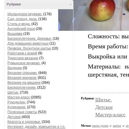
Рубрики
-
Ирландское кружево.
(178)
Сад, огород, дача.
(136)
Стиль и мода.
(42)
Английский язык
(29)
Вышивка
(19)
Сложность: вы
Бисероплетение. Деревья.
(18)
Для домашних животных
(11)
Время работы:
Печворк. Лоскутное шитье
(10)
Работаем с кожей
(9)
Выкройка или 
Тунисское вязание
(7)
Румынское кружево.
(4)
Материалы: н
Валяние
(3)
Вязание спицами.
(949)
шерстяная, тен
Вязание крючком.
(931)
Вязание на машине
(394)
Бисероплетение.
(312)
Шитье.
(716)
Мастер-класс
(2085)
Рубрики:
Шитье.
Рукоделие.
(744)
Детское
Кулинария.
(270)
Полезные советы
(522)
Мастер-класс
Детское
(403)
Красота и здоровье.
(334)
Метки:
шьем детям
шитье
и
Интернет, дизайн, компьютер и т.п.