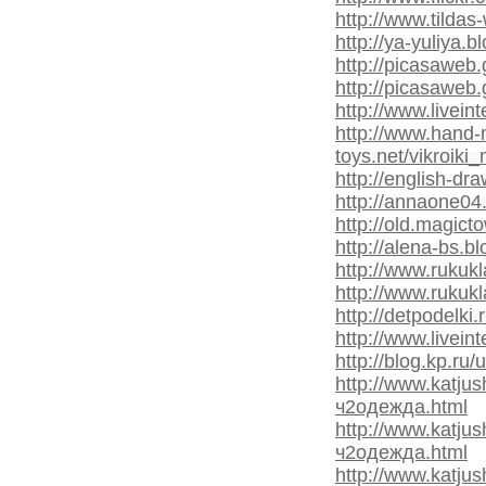
http://www.tildas
http://ya-yuliya.
http://picasaweb
http://picasaweb
http://www.livei
http://www.hand
toys.net/vikroiki
http://english-d
http://annaone04
http://old.magict
http://alena-bs.b
http://www.rukukl
http://www.rukukl
http://detpodelki
http://www.livei
http://blog.kp.ru
http://www.katju
ч2одежда.html
http://www.katju
ч2одежда.html
http://www.katju