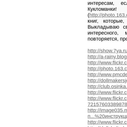
интересам, е
Кук
(
http://photo.1
книг, которые
Выкладываю св
интересного,
повторяется, пр
http://show.7ya
http://a-rainy.blo
http://www.flick
http://photo.16
http://www.pmcd
http://dollmaker
http://club.osin
http://www.flick
http://www.flick
72157603389878
http://image035.
п...%20инструк
http://www.flick