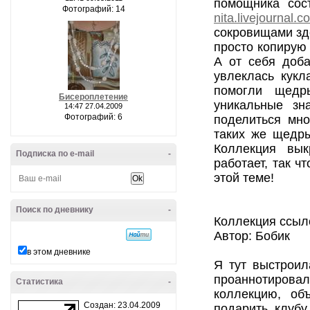
помощника сос
Фотографий: 14
nita.livejournal.
сокровищами зд
просто копирую
А от себя доба
увлеклась кукл
помогли щедр
Бисероплетение
уникальные зн
14:47 27.04.2009
Фотографий: 6
поделиться мно
таких же щедры
Коллекция вык
Подписка по e-mail
-
работает, так 
этой теме!
Поиск по дневнику
-
Коллекция ссыло
Автор: Бобик
в этом дневнике
Я тут выстроил
проаннотирова
Статистика
-
коллекцию, об
Создан: 23.04.2009
подарить клубу