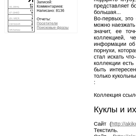
Записей:
представляет б
Комментариев:
Написано: 8136
большая...
Во-первых, это
Отчеты:
Посетители
можно наезжать 
Поисковые фразы
значит, ее точ
коллекцией, ч
информации об 
порнухи, котор
стал искать что
коллекции есть
быть интересе
только кукольны
:
Коллекция ссыл
Куклы и и
Сайт (
http://aki
Текстиль.