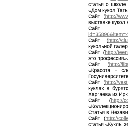
статья о школе
«Дом кукол Тат
Сайт (
http://www
выставке кукол
Сайт
id=35896&item=
Сайт (
http://c
кукольной галер
Сайт (
http://te
это профессия»
Сайт (
http://l
«Красота - сл
Госуниверситете,
Сайт (
http://ves
куклах в бурят
Харгаева из Ирк
Сайт (
http://
«Коллекционир
Статья в Незави
Сайт (
http://col
статья «Куклы э