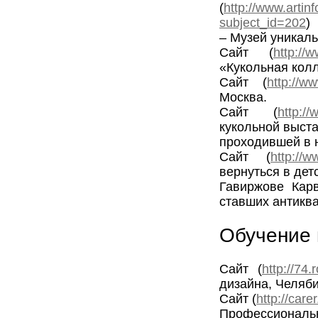
(
http://www.artin
subject_id=202
)
– Музей уникаль
Сайт (
http://
«Кукольная кол
Сайт (
http://
Москва.
Сайт (
http:/
кукольной выст
проходившей в н
Сайт (
http://
вернуться в дет
Гавиржове Карв
ставших антикв
Обучение 
Сайт (
http://74.
дизайна, Челяб
Сайт (
http://care
Профессиональн