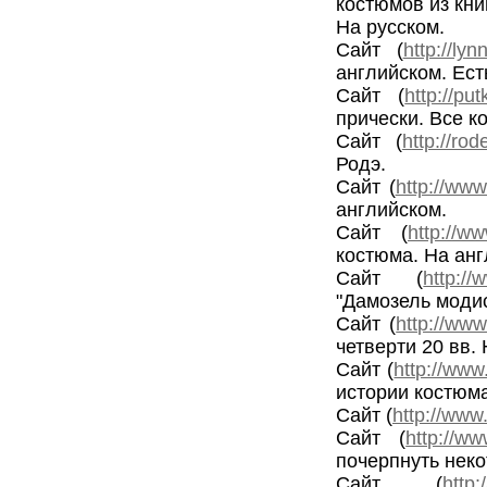
костюмов из кни
На русском.
Сайт (
http://ly
английском. Ест
Сайт (
http://pu
прически. Все к
Сайт (
http://rod
Родэ.
Сайт (
http://www
английском.
Сайт (
http://ww
костюма. На ан
Сайт (
http://
"Дамозель моди
Сайт (
http://ww
четверти 20 вв.
Сайт (
http://ww
истории костюм
Сайт (
http://www
Сайт (
http://ww
почерпнуть неко
Сайт (
http