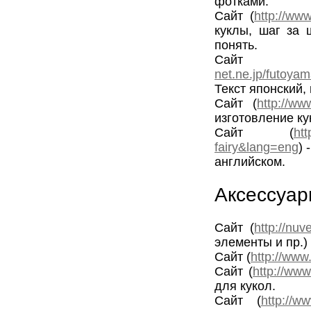
фотками.
Сайт (
http://ww
куклы, шаг за 
понять.
Са
net.ne.jp/futoy
Текст японский,
Сайт (
http://w
изготовление ку
Сайт (
htt
fairy&lang=eng
) 
английском.
Аксессуар
Сайт (
http://nuv
элементы и пр.)
Сайт (
http://www
Сайт (
http://www
для кукол.
Сайт (
http://w