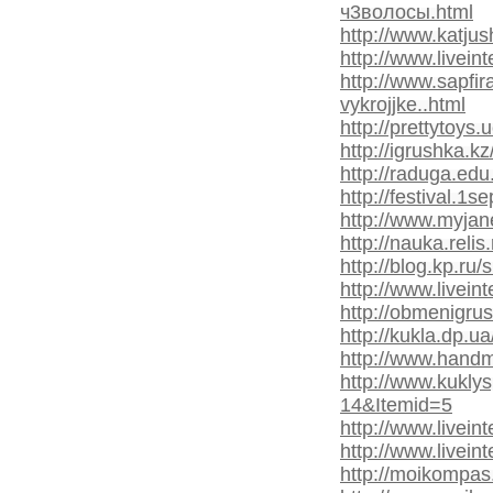
ч3волосы.html
http://www.katjus
http://www.livein
http://www.sapfi
vykrojjke..html
http://prettytoys
http://igrushka.
http://raduga.edu
http://festival.1s
http://www.myjane
http://nauka.reli
http://blog.kp.r
http://www.livei
http://obmenigru
http://kukla.dp.ua/
http://www.hand
http://www.kukly
14&Itemid=5
http://www.livein
http://www.livei
http://moikompa