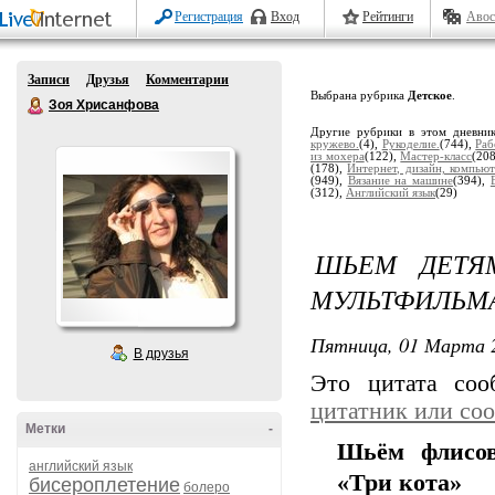
Регистрация
Вход
Рейтинги
Авос
Записи
Друзья
Комментарии
Выбрана рубрика
Детское
.
Зоя Хрисанфова
Другие рубрики в этом дневни
кружево.
(4),
Рукоделие.
(744),
Раб
из мохера
(122),
Мастер-класс
(20
(178),
Интернет, дизайн, компьют
(949),
Вязание на машине
(394),
(312),
Английский язык
(29)
ШЬЕМ ДЕТЯ
МУЛЬТФИЛЬМА
Пятница, 01 Марта 2
В друзья
Это цитата со
цитатник или со
Метки
-
Шьём флисов
английский язык
«Три кота»
бисероплетение
болеро