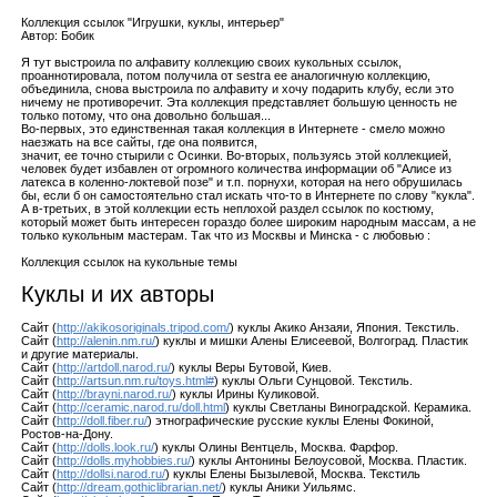
Коллекция ссылок "Игрушки, куклы, интерьер"
Автор: Бобик
Я тут выстроила по алфавиту коллекцию своих кукольных ссылок,
проаннотировала, потом получила от sestra ее аналогичную коллекцию,
объединила, снова выстроила по алфавиту и хочу подарить клубу, если это
ничему не противоречит. Эта коллекция представляет большую ценность не
только потому, что она довольно большая...
Во-первых, это единственная такая коллекция в Интернете - смело можно
наезжать на все сайты, где она появится,
значит, ее точно стырили с Осинки. Во-вторых, пользуясь этой коллекцией,
человек будет избавлен от огромного количества информации об "Алисе из
латекса в коленно-локтевой позе" и т.п. порнухи, которая на него обрушилась
бы, если б он самостоятельно стал искать что-то в Интернете по слову "кукла".
А в-третьих, в этой коллекции есть неплохой раздел ссылок по костюму,
который может быть интересен гораздо более широким народным массам, а не
только кукольным мастерам. Так что из Москвы и Минска - с любовью :
Коллекция ссылок на кукольные темы
Куклы и их авторы
Сайт (
http://akikosoriginals.tripod.com/
) куклы Акико Анзаяи, Япония. Текстиль.
Сайт (
http://alenin.nm.ru/
) куклы и мишки Алены Елисеевой, Волгоград. Пластик
и другие материалы.
Сайт (
http://artdoll.narod.ru/
) куклы Веры Бутовой, Киев.
Сайт (
http://artsun.nm.ru/toys.html#
) куклы Ольги Сунцовой. Текстиль.
Сайт (
http://brayni.narod.ru/
) куклы Ирины Куликовой.
Сайт (
http://ceramic.narod.ru/doll.html
) куклы Светланы Виноградской. Керамика.
Сайт (
http://doll.fiber.ru/
) этнографические русские куклы Елены Фокиной,
Ростов-на-Дону.
Сайт (
http://dolls.look.ru/
) куклы Олины Вентцель, Москва. Фарфор.
Сайт (
http://dolls.myhobbies.ru/
) куклы Антонины Белоусовой, Москва. Пластик.
Сайт (
http://dollsi.narod.ru/
) куклы Елены Бызылевой, Москва. Текстиль
Сайт (
http://dream.gothiclibrarian.net/
) куклы Аники Уильямс.