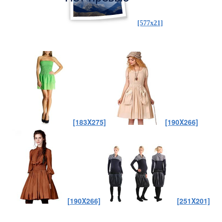
[577x21]
[183X275]
[190X266]
[190X266]
[251X201]