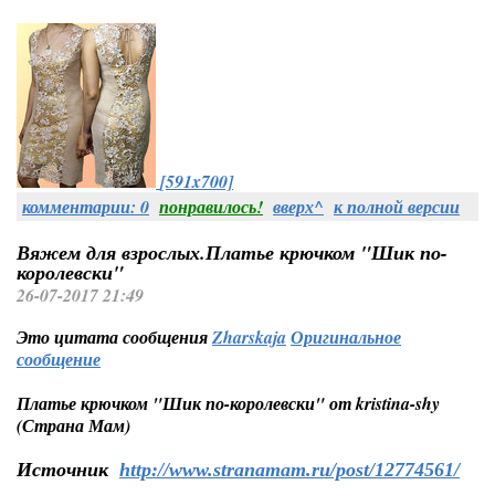
[591x700]
комментарии: 0
понравилось!
вверх^
к полной версии
Вяжем для взрослых.Платье крючком "Шик по-
королевски"
26-07-2017 21:49
Это цитата сообщения
Zharskaja
Оригинальное
сообщение
Платье крючком "Шик по-королевски" от kristina-shy
(Страна Мам)
Источник
http://www.stranamam.ru/post/12774561/