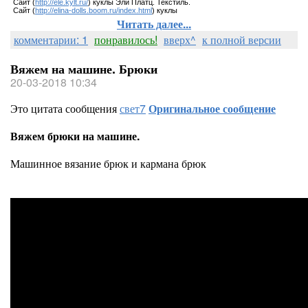
Сайт (
http://ele.kylt.ru/
) куклы Эли Платц. Текстиль.
Сайт (
http://elina-dolls.boom.ru/index.html
) куклы
Читать далее...
комментарии: 1
понравилось!
вверх^
к полной версии
Вяжем на машине. Брюки
20-03-2018 10:34
Это цитата сообщения
свет7
Оригинальное сообщение
Вяжем брюки на машине.
Машинное вязание брюк и кармана брюк