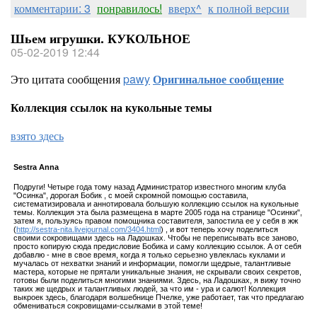
комментарии: 3
понравилось!
вверх^
к полной версии
Шьем игрушки. КУКОЛЬНОЕ
05-02-2019 12:44
Это цитата сообщения
pawy
Оригинальное сообщение
Коллекция ссылок на кукольные темы
взято здесь
Sestra Annа
Подруги! Четыре года тому назад Администратор известного многим клуба
"Осинка", дорогая Бобик , с моей скромной помощью составила,
систематизировала и аннотировала большую коллекцию ссылок на кукольные
темы. Коллекция эта была размещена в марте 2005 года на странице "Осинки",
затем я, пользуясь правом помощника составителя, запостила ее у себя в жж
(
http://sestra-nita.livejournal.com/3404.html
) , и вот теперь хочу поделиться
своими сокровищами здесь на Ладошках. Чтобы не переписывать все заново,
просто копирую сюда предисловие Бобика и саму коллекцию ссылок. А от себя
добавлю - мне в свое время, когда я только серьезно увлеклась куклами и
мучалась от нехватки знаний и информации, помогли щедрые, талантливые
мастера, которые не прятали уникальные знания, не скрывали своих секретов,
готовы были поделиться многими знаниями. Здесь, на Ладошках, я вижу точно
таких же щедрых и талантливых людей, за что им - ура и салют! Коллекция
выкроек здесь, благодаря волшебнице Пчелке, уже работает, так что предлагаю
обмениваться сокровищами-ссылками в этой теме!