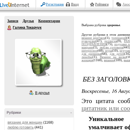
Регистрация
Вход
Рейтинги
Авос
Записи
Друзья
Комментарии
Выбрана рубрика
здоровье
.
Галина Токарчук
Другие рубрики в этом дневник
вязание крючком
(1),
топпиарий
(4
рукоделие
(47),
реллигия
(9),
РА
ПОЗДРАВЛЕНИЯ
(75),
подушки п
макраме
(1),
люблю готовить
(441
интересное
(68),
игры
(10),
игрушк
для дневника
(68),
для детей
(34
линейке
(1),
Вязание на вилке
(1
женщин
(1168),
вязание
(109),
выш
БЕЗ ЗАГОЛОВ
Воскресенье, 16 Авгу
В друзья
Это цитата со
цитатник или со
Рубрики
-
Уникальное
вязание для женщин
(1168)
умалчивает о
люблю готовить
(441)