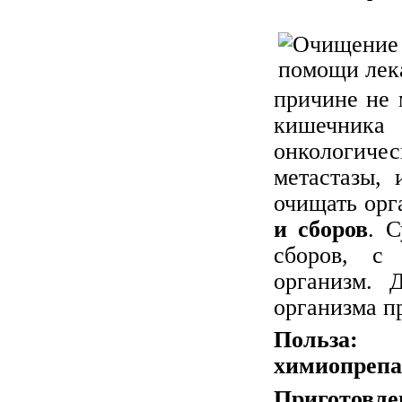
причине не 
кишечн
онкологич
метастазы,
очищать ор
и сборов
. 
сборов, с
организм. 
организма п
Польза:
Эт
химиопреп
Пригот