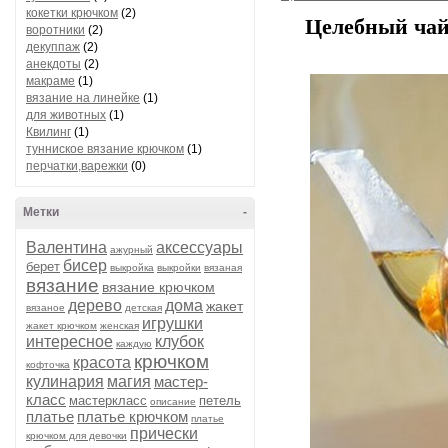
кокетки крючком
(2)
Целебный чай
воротники
(2)
декуппаж
(2)
анекдоты
(2)
макраме
(1)
вязание на линейке
(1)
для животных
(1)
Квилинг
(1)
тунниское вязание крючком
(1)
перчатки,варежки
(0)
Метки
-
Валентина
аксессуары
ажурный
бисер
берет
выкройка
выкройки
вязаная
вязание
вязание крючком
дерево
дома
жакет
вязаное
детская
игрушки
жакет крючком
женская
интересное
клубок
каждую
крючком
красота
кофточка
кулинария
магия
мастер-
класс
мастеркласс
петель
описание
платье
платье крючком
платье
прически
крючком для девочки