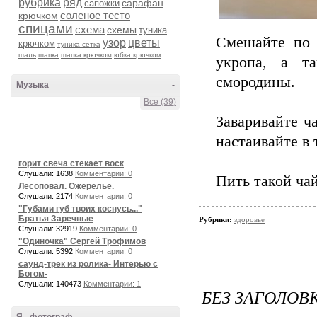
рубрика
ряд
сарафан
сапожки
соленое тесто
крючком
спицами
схема
схемы
туника
Смешайте по 1
узор
цветы
крючком
туника-сетка
шаль
шапка
шапка крючком
юбка крючком
укропа, а т
смородины.
Музыка
-
Все (39)
Заваривайте ча
настаивайте в 
горит свеча стекает воск
Слушали: 1638
Комментарии: 0
Пить такой чай
Лесоповал. Ожерелье.
Слушали: 2174
Комментарии: 0
"Губами губ твоих коснусь..."
Братья Заречные
Рубрики:
здоровье
Слушали: 32919
Комментарии: 0
"Одиночка" Сергей Трофимов
Слушали: 5392
Комментарии: 0
саунд-трек из ролика- Интерью с
Богом-
Слушали: 140473
Комментарии: 1
БЕЗ ЗАГОЛОВ