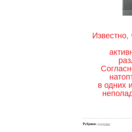
Известно,
актив
раз
Согласн
натоп
в одних 
неполад
Рубрики:
здоровье