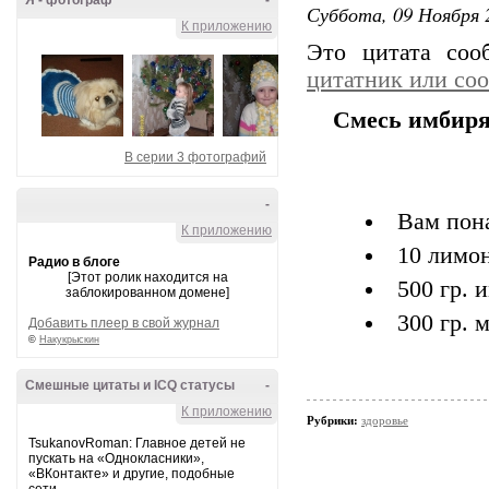
Я - фотограф
-
Суббота, 09 Ноября 
К приложению
Это цитата со
цитатник или со
Смесь имбиря
В серии 3 фотографий
-
Вам пон
К приложению
10 лимон
Радио в блоге
[Этот ролик находится на
500 гр. 
заблокированном домене]
300 гр. 
Добавить плеер в свой журнал
©
Накукрыскин
Смешные цитаты и ICQ статусы
-
К приложению
Рубрики:
здоровье
TsukanovRoman: Главное детей не
пускать на «Однокласники»,
«ВКонтакте» и другие, подобные