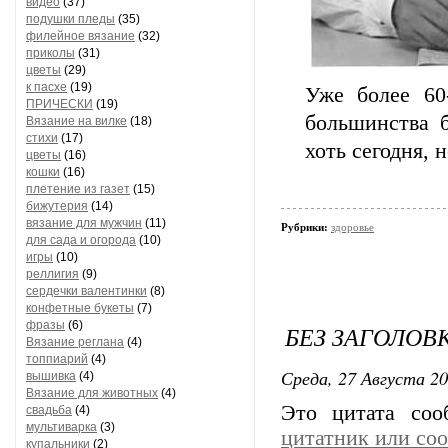
видео
(37)
подушки пледы
(35)
филейное вязание
(32)
приколы
(31)
цветы
(29)
к пасхе
(19)
Уже более 60
ПРИЧЕСКИ
(19)
большинства б
Вязание на вилке
(18)
стихи
(17)
хоть сегодня, 
цветы
(16)
кошки
(16)
плетение из газет
(15)
бижутерия
(14)
вязание для мужчин
(11)
Рубрики:
здоровье
для сада и огорода
(10)
игры
(10)
реллигия
(9)
сердечки валентинки
(8)
конфетные букеты
(7)
фразы
(6)
БЕЗ ЗАГОЛОВ
Вязание реглана
(4)
топпиарий
(4)
Среда, 27 Августа 20
вышивка
(4)
Вязание для животных
(4)
Это цитата со
свадьба
(4)
мультиварка
(3)
цитатник или со
купальники
(2)