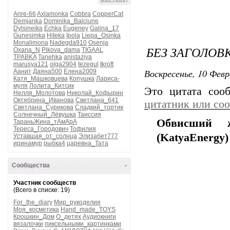
Anre-66
Axlamonka
Cobbra
CopperCat
Demjanka
Dominika_Balciune
Dylsineika
Echka
Eugeney
Galina_17
Gunesimka
Hiteka
Ipola
Liepa_Osinka
Monalimona
Nadegda910
Osenja
БЕЗ ЗАГОЛОВ
Oxana_N
Pikova_dama
TIGAAL
TPABKA
Tanehka
anistaziya
marusya121
olga2904
tezegul
tkroft
Воскресенье, 10 Февр
Аанит
Даяна500
Елена2009
Катя_Машковцева
Копушка
Лариса-
муля
Лолита_Китсик
Это цитата со
Нелля_Молотова
Николай_Кофырин
Октябрина_Иванова
Светлана_641
цитатник или со
Светлана_Сурикова
Сладкий_тортик
Солнечный_Лёвушка
Таиссия
Обвисший ж
ТараньЖина_тАмАрА
Тереса_Городович
Тофилия
(KatyaEnergy)
Уставшая_от_солнца
Элизабет777
иринамур
рыбка4
царевна_Тата
Сообщества
-
Участник сообществ
(Всего в списке: 19)
For_the_diary
Мир_рукоделия
Моя_косметика
Hand_made_TOYS
Крошкин_Дом
О_детях
Аудиокниги
вязалочки
пиксельными_картинками