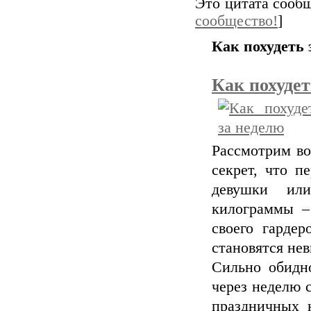
Это цитата соо
сообщество!
]
Как похудеть 
Как похуде
Рассмотрим в
секрет, что п
девушки ил
килограммы –
своего гарде
становятся не
Сильно обидно
через неделю с
праздничных 