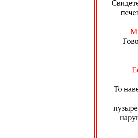
Свидет
пече
Мр
Гово
Е
То нав
пузыре
нару