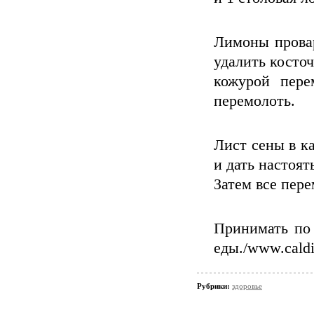
Лимоны провар
удалить косточ
кожурой пере
перемолоть.
Лист сены в к
и дать настоят
Затем все пере
Принимать по 
еды./www.caldio
Рубрики:
здоровье