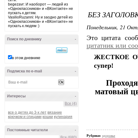
сети.
begezavr: И наоборот — людей из
«Одноклассников» и «ВКонтакте» не
БЕЗ ЗАГОЛОВ
пускать к детям.
VasilioRuzanni: Ну и заодно детей из
«Одноклассников» и «ВКонтакте» не
Понедельник, 21 Окт
пускать к людям :)
Это цитата со
Поиск по дневнику
-
цитатник или со
ЖЕСТКОЕ О
в этом дневнике
супер!
Подписка по e-mail
-
Проходя
матовый цв
Интересы
-
Все (4)
все о детях до 3-х лет
вязание
крючком и спицами
кошки
кулинария
Постоянные читатели
-
Рубрики:
здоровье
Все (680)