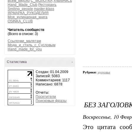
Всем_Вкусно
С_МОЛОТКА
УлЫбНиСь
Hand_Made_Club
Ресторанъ
Smiling_people
master-klass
ЯРМАРКА_РУКОДЕЛИЯ
Моя_кулинарная_книга
OSINKA_CLUB
Читатель сообществ
(Всего в списке: 3)
Ссылочки_малятам
Мода_и_стиль_с_Сусловым
Hand_made_for_you
Статистика
-
Создан: 01.04.2009
Рубрики:
здоровье
Записей: 5083
Комментариев: 1117
Написано: 6878
Отчеты:
Посетители
Поисковые фразы
БЕЗ ЗАГОЛОВ
Воскресенье, 10 Февр
Это цитата со