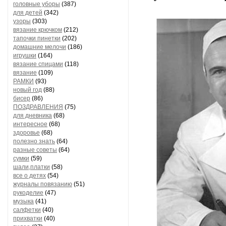
головные уборы
(387)
для детей
(342)
узоры
(303)
вязание крючком
(212)
тапочки пинетки
(202)
домашние мелочи
(186)
игрушки
(164)
вязание спицами
(118)
вязание
(109)
РАМКИ
(93)
новый год
(88)
бисер
(86)
ПОЗДРАВЛЕНИЯ
(75)
для дневника
(68)
интересное
(68)
здоровье
(68)
полезно знать
(64)
разные советы
(64)
сумки
(59)
шали,платки
(58)
все о детях
(54)
журналы повязанию
(51)
рукоделие
(47)
музыка
(41)
салфетки
(40)
прихватки
(40)