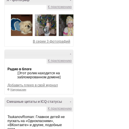
Я - фотограф
-
К приложению
В серии 3 фотографий
-
К приложению
Радио в блоге
[Этот ролик находится на
заблокированном домене]
Добавить плеер в свой журнал
©
Накукрыскин
Смешные цитаты и ICQ статусы
-
К приложению
TsukanovRoman: Главное детей не
пускать на «Однокласники»,
«ВКонтакте» и другие, подобные