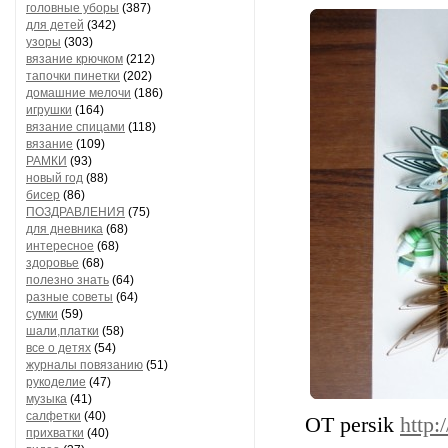
головные уборы
(387)
для детей
(342)
узоры
(303)
вязание крючком
(212)
тапочки пинетки
(202)
домашние мелочи
(186)
игрушки
(164)
вязание спицами
(118)
вязание
(109)
РАМКИ
(93)
новый год
(88)
бисер
(86)
ПОЗДРАВЛЕНИЯ
(75)
для дневника
(68)
интересное
(68)
здоровье
(68)
полезно знать
(64)
разные советы
(64)
сумки
(59)
шали,платки
(58)
все о детях
(54)
журналы повязанию
(51)
рукоделие
(47)
музыка
(41)
салфетки
(40)
ОТ persik
http
прихватки
(40)