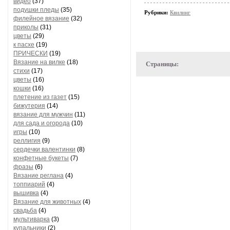
видео
(37)
подушки пледы
(35)
Рубрики:
Квилинг
филейное вязание
(32)
приколы
(31)
цветы
(29)
к пасхе
(19)
ПРИЧЕСКИ
(19)
Вязание на вилке
(18)
Страницы:
стихи
(17)
цветы
(16)
кошки
(16)
плетение из газет
(15)
бижутерия
(14)
вязание для мужчин
(11)
для сада и огорода
(10)
игры
(10)
реллигия
(9)
сердечки валентинки
(8)
конфетные букеты
(7)
фразы
(6)
Вязание реглана
(4)
топпиарий
(4)
вышивка
(4)
Вязание для животных
(4)
свадьба
(4)
мультиварка
(3)
купальники
(2)