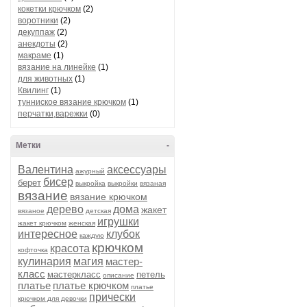
кокетки крючком
(2)
воротники
(2)
декуппаж
(2)
анекдоты
(2)
макраме
(1)
вязание на линейке
(1)
для животных
(1)
Квилинг
(1)
тунниское вязание крючком
(1)
перчатки,варежки
(0)
Метки
-
Валентина
аксессуары
ажурный
бисер
берет
выкройка
выкройки
вязаная
вязание
вязание крючком
дерево
дома
жакет
вязаное
детская
игрушки
жакет крючком
женская
интересное
клубок
каждую
крючком
красота
кофточка
кулинария
магия
мастер-
класс
мастеркласс
петель
описание
платье
платье крючком
платье
прически
крючком для девочки