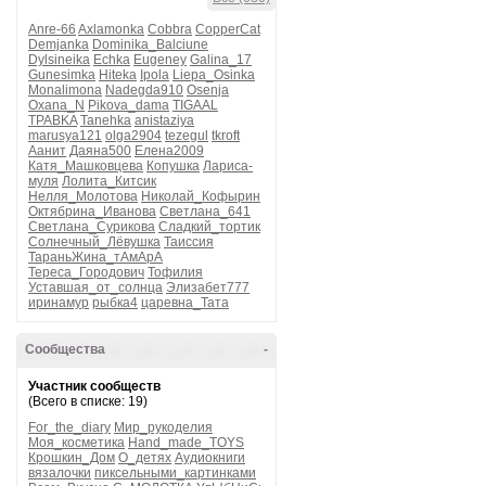
Anre-66
Axlamonka
Cobbra
CopperCat
Demjanka
Dominika_Balciune
Dylsineika
Echka
Eugeney
Galina_17
Gunesimka
Hiteka
Ipola
Liepa_Osinka
Monalimona
Nadegda910
Osenja
Oxana_N
Pikova_dama
TIGAAL
TPABKA
Tanehka
anistaziya
marusya121
olga2904
tezegul
tkroft
Аанит
Даяна500
Елена2009
Катя_Машковцева
Копушка
Лариса-
муля
Лолита_Китсик
Нелля_Молотова
Николай_Кофырин
Октябрина_Иванова
Светлана_641
Светлана_Сурикова
Сладкий_тортик
Солнечный_Лёвушка
Таиссия
ТараньЖина_тАмАрА
Тереса_Городович
Тофилия
Уставшая_от_солнца
Элизабет777
иринамур
рыбка4
царевна_Тата
Сообщества
-
Участник сообществ
(Всего в списке: 19)
For_the_diary
Мир_рукоделия
Моя_косметика
Hand_made_TOYS
Крошкин_Дом
О_детях
Аудиокниги
вязалочки
пиксельными_картинками