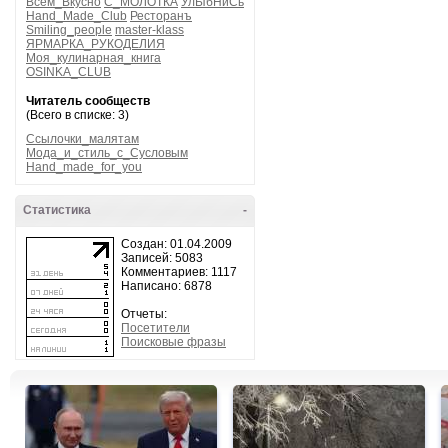
Всем_Вкусно
С_МОЛОТКА
УлЫбНиСь
Hand_Made_Club
Ресторанъ
Smiling_people
master-klass
ЯРМАРКА_РУКОДЕЛИЯ
Моя_кулинарная_книга
OSINKA_CLUB
Читатель сообществ
(Всего в списке: 3)
Ссылочки_малятам
Мода_и_стиль_с_Сусловым
Hand_made_for_you
Статистика
-
Создан: 01.04.2009
Записей: 5083
Комментариев: 1117
Написано: 6878
Отчеты:
Посетители
Поисковые фразы