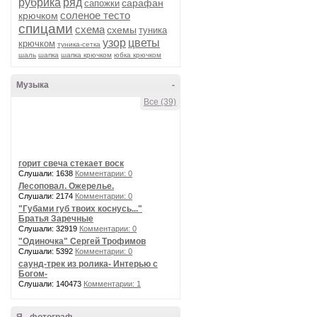
рубрика
ряд
сарафан
сапожки
соленое тесто
крючком
спицами
схема
схемы
туника
узор
цветы
крючком
туника-сетка
шаль
шапка
шапка крючком
юбка крючком
Музыка
-
Все (39)
горит свеча стекает воск
Слушали: 1638
Комментарии: 0
Лесоповал. Ожерелье.
Слушали: 2174
Комментарии: 0
"Губами губ твоих коснусь..."
Братья Заречные
Слушали: 32919
Комментарии: 0
"Одиночка" Сергей Трофимов
Слушали: 5392
Комментарии: 0
саунд-трек из ролика- Интерью с
Богом-
Слушали: 140473
Комментарии: 1