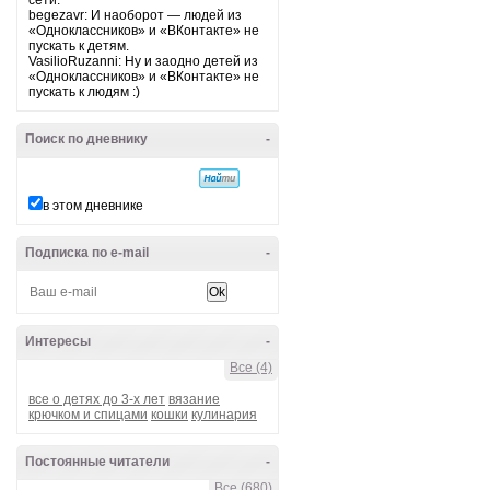
сети.
begezavr: И наоборот — людей из
«Одноклассников» и «ВКонтакте» не
пускать к детям.
VasilioRuzanni: Ну и заодно детей из
«Одноклассников» и «ВКонтакте» не
пускать к людям :)
Поиск по дневнику
-
в этом дневнике
Подписка по e-mail
-
Интересы
-
Все (4)
все о детях до 3-х лет
вязание
крючком и спицами
кошки
кулинария
Постоянные читатели
-
Все (680)