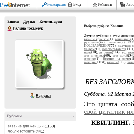
Регистрация
Вход
Рейтинги
Авос
Записи
Друзья
Комментарии
Выбрана рубрика
Квилинг
.
Галина Токарчук
Другие рубрики в этом дневник
вязание крючком
(1),
топпиарий
(4
рукоделие
(47),
реллигия
(9),
РА
ПОЗДРАВЛЕНИЯ
(75),
подушки п
макраме
(1),
люблю готовить
(441)
игры
(10),
игрушки
(164),
здоровь
для дневника
(68),
для детей
(34
линейке
(1),
Вязание на вилке
(1
женщин
(1168),
вязание
(109),
выш
БЕЗ ЗАГОЛОВ
Суббота, 02 Марта 2
В друзья
Это цитата со
свой цитатник и
Рубрики
-
КВИЛЛИНГ. З
вязание для женщин
(1168)
люблю готовить
(441)