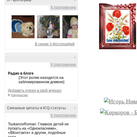
Я - фотограф
-
К приложению
В серии 3 фотографий
-
К приложению
Радио в блоге
[Этот ролик находится на
заблокированном домене]
Добавить плеер в свой журнал
©
Накукрыскин
Смешные цитаты и ICQ статусы
-
К приложению
TsukanovRoman: Главное детей не
пускать на «Однокласники»,
«ВКонтакте» и другие, подобные