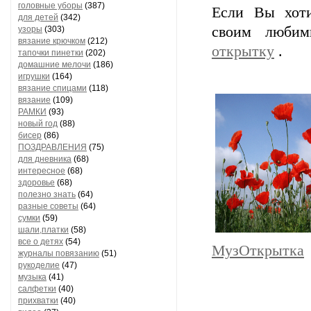
головные уборы
(387)
Если Вы хоти
для детей
(342)
своим любим
узоры
(303)
вязание крючком
(212)
открытку
.
тапочки пинетки
(202)
домашние мелочи
(186)
игрушки
(164)
вязание спицами
(118)
вязание
(109)
РАМКИ
(93)
новый год
(88)
бисер
(86)
ПОЗДРАВЛЕНИЯ
(75)
для дневника
(68)
интересное
(68)
здоровье
(68)
полезно знать
(64)
разные советы
(64)
сумки
(59)
шали,платки
(58)
все о детях
(54)
МузОткрытка
журналы повязанию
(51)
рукоделие
(47)
музыка
(41)
салфетки
(40)
прихватки
(40)