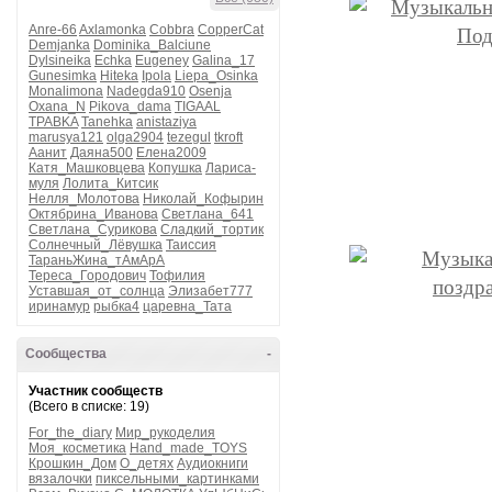
Anre-66
Axlamonka
Cobbra
CopperCat
Demjanka
Dominika_Balciune
Dylsineika
Echka
Eugeney
Galina_17
Gunesimka
Hiteka
Ipola
Liepa_Osinka
Monalimona
Nadegda910
Osenja
Oxana_N
Pikova_dama
TIGAAL
TPABKA
Tanehka
anistaziya
marusya121
olga2904
tezegul
tkroft
Аанит
Даяна500
Елена2009
Катя_Машковцева
Копушка
Лариса-
муля
Лолита_Китсик
Нелля_Молотова
Николай_Кофырин
Октябрина_Иванова
Светлана_641
Светлана_Сурикова
Сладкий_тортик
Солнечный_Лёвушка
Таиссия
ТараньЖина_тАмАрА
Тереса_Городович
Тофилия
Уставшая_от_солнца
Элизабет777
иринамур
рыбка4
царевна_Тата
Сообщества
-
Участник сообществ
(Всего в списке: 19)
For_the_diary
Мир_рукоделия
Моя_косметика
Hand_made_TOYS
Крошкин_Дом
О_детях
Аудиокниги
вязалочки
пиксельными_картинками