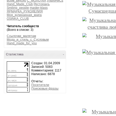
Всем_Вкусно
С_МОЛОТКА
УлЫбНиСь
Hand_Made_Club
Ресторанъ
Smiling_people
master-klass
ЯРМАРКА_РУКОДЕЛИЯ
Моя_кулинарная_книга
OSINKA_CLUB
Читатель сообществ
(Всего в списке: 3)
Ссылочки_малятам
Мода_и_стиль_с_Сусловым
Hand_made_for_you
Статистика
-
Создан: 01.04.2009
Записей: 5083
Комментариев: 1117
Написано: 6878
Отчеты:
Посетители
Поисковые фразы