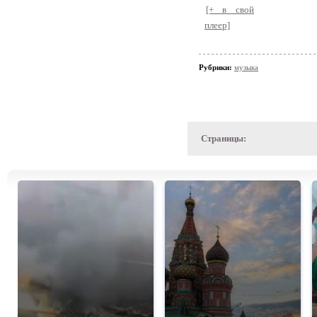
[+ в свой
плеер]
Рубрики:
музыка
Страницы: