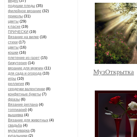
видео
(37)
подушки пледы
(35)
филейное вязание
(32)
приколы
(31)
цветы
(29)
к пасхе
(19)
ПРИЧЕСКИ
(19)
Вязание на вилке
(18)
стихи
(17)
цветы
(16)
кошки
(16)
плетение из газет
(15)
бижутерия
(14)
вязание для мужчин
(11)
МузОткрытка
для сада и огорода
(10)
игры
(10)
реллигия
(9)
сердечки валентинки
(8)
конфетные букеты
(7)
фразы
(6)
Вязание реглана
(4)
топпиарий
(4)
вышивка
(4)
Вязание для животных
(4)
свадьба
(4)
мультиварка
(3)
купальники
(2)