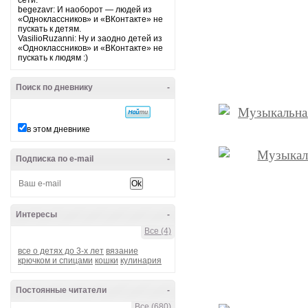
сети.
begezavr: И наоборот — людей из
«Одноклассников» и «ВКонтакте» не
пускать к детям.
VasilioRuzanni: Ну и заодно детей из
«Одноклассников» и «ВКонтакте» не
пускать к людям :)
Поиск по дневнику
-
в этом дневнике
Подписка по e-mail
-
Интересы
-
Все (4)
все о детях до 3-х лет
вязание
крючком и спицами
кошки
кулинария
Постоянные читатели
-
Все (680)