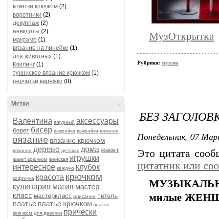
кокетки крючком
(2)
воротники
(2)
декуппаж
(2)
анекдоты
(2)
МузОткрытка
макраме
(1)
вязание на линейке
(1)
для животных
(1)
Рубрики:
музыка
Квилинг
(1)
тунниское вязание крючком
(1)
перчатки,варежки
(0)
Метки
-
БЕЗ ЗАГОЛОВ
Валентина
аксессуары
ажурный
бисер
берет
выкройка
выкройки
вязаная
Понедельник, 07 Мар
вязание
вязание крючком
дерево
дома
жакет
вязаное
детская
Это цитата соо
игрушки
жакет крючком
женская
цитатник или со
интересное
клубок
каждую
крючком
красота
кофточка
МУЗЫКАЛЬН
кулинария
магия
мастер-
класс
милые ЖЕНЩ
мастеркласс
петель
описание
платье
платье крючком
платье
прически
крючком для девочки