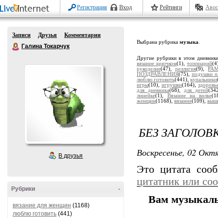
Регистрация
Вход
Рейтинги
Авос
Записи
Друзья
Комментарии
Выбрана рубрика
музыка
.
Галина Токарчук
Другие рубрики в этом дневник
вязание крючком
(1),
топпиарий
(4
рукоделие
(47),
реллигия
(9),
РА
ПОЗДРАВЛЕНИЯ
(75),
подушки п
люблю готовить
(441),
купальники
игры
(10),
игрушки
(164),
здоровь
для дневника
(68),
для детей
(34
линейке
(1),
Вязание на вилке
(1
женщин
(1168),
вязание
(109),
выш
БЕЗ ЗАГОЛОВ
Воскресенье, 02 Октя
В друзья
Это цитата со
цитатник или со
Рубрики
-
Вам музыкаль
вязание для женщин
(1168)
люблю готовить
(441)