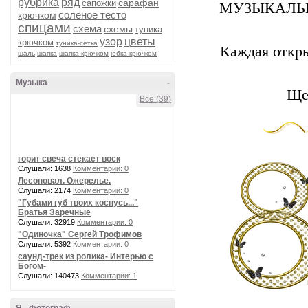
рубрика
ряд
сарафан
сапожки
МУЗЫКАЛЬНЫ
соленое тесто
крючком
спицами
схема
схемы
туника
узор
цветы
крючком
туника-сетка
Каждая откры
шаль
шапка
шапка крючком
юбка крючком
Музыка
-
Ще
Все (39)
горит свеча стекает воск
Слушали: 1638
Комментарии: 0
Лесоповал. Ожерелье.
Слушали: 2174
Комментарии: 0
"Губами губ твоих коснусь..."
Братья Заречные
Слушали: 32919
Комментарии: 0
"Одиночка" Сергей Трофимов
Слушали: 5392
Комментарии: 0
саунд-трек из ролика- Интерью с
Богом-
Слушали: 140473
Комментарии: 1