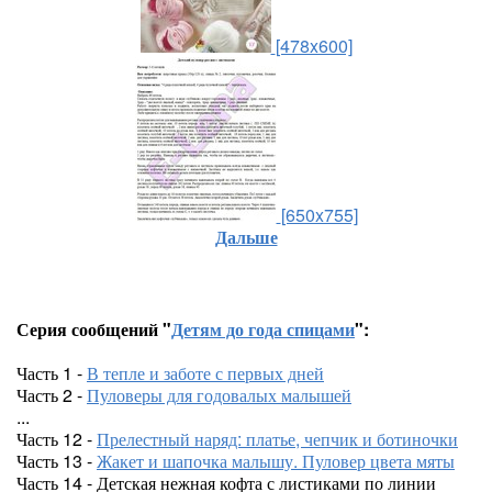
[478x600]
[650x755]
Дальше
Серия сообщений "
Детям до года спицами
":
Часть 1 -
В тепле и заботе с первых дней
Часть 2 -
Пуловеры для годовалых малышей
...
Часть 12 -
Прелестный наряд: платье, чепчик и ботиночки
Часть 13 -
Жакет и шапочка малышу. Пуловер цвета мяты
Часть 14 - Детская нежная кофта с листиками по линии