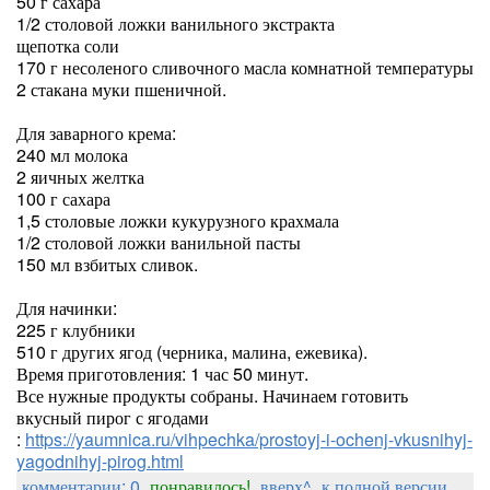
50 г сахара
1/2 столовой ложки ванильного экстракта
щепотка соли
170 г несоленого сливочного масла комнатной температуры
2 стакана муки пшеничной.
Для заварного крема:
240 мл молока
2 яичных желтка
100 г сахара
1,5 столовые ложки кукурузного крахмала
1/2 столовой ложки ванильной пасты
150 мл взбитых сливок.
Для начинки:
225 г клубники
510 г других ягод (черника, малина, ежевика).
Время приготовления: 1 час 50 минут.
Все нужные продукты собраны. Начинаем готовить
вкусный пирог с ягодами
:
https://yaumnica.ru/vihpechka/prostoyj-i-ochenj-vkusnihyj-
yagodnihyj-pirog.html
комментарии: 0
понравилось!
вверх^
к полной версии