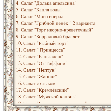
4. Салат "Долька апельсина"
5. Салат "Капля воды"
6. Салат "Мой генерал"
7. Салат "Грибной пенёк " 2 варианта
8. Салат "Торт икорно-креветочный"
9. Салат "Корраловый браслет"
10. Салат "Рыбный торт"
11. Салат " Принцесса"
12. Салат "Бангладеш"
13. Салат "От Тиффани"
14. Салат "Нептун"
15. Салат "Жаннат"
16. Салат с языком
17. Салат "Кремлёвский"
18. Салат "Мужской каприз"
19. Салат "Египетская пирамида"
20. Салат "Вальдорф"