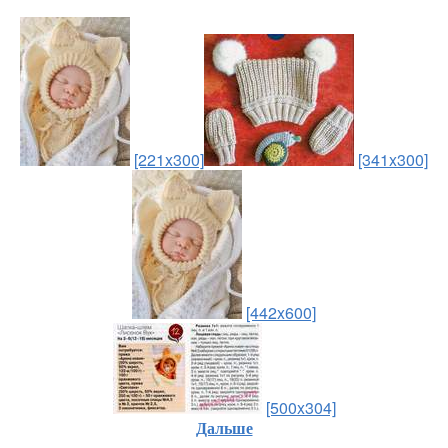
[221x300]
[341x300]
[442x600]
[500x304]
Дальше