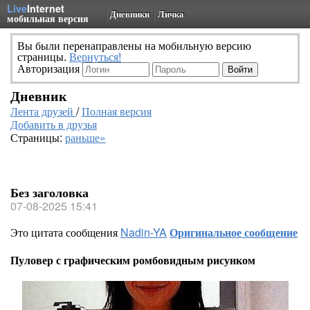
Live
Internet
Дневники
Личка
мобильная версия
Вы были перенаправлены на мобильную версию
страницы.
Вернуться!
Авторизация
Дневник
Лента друзей
/
Полная версия
Добавить в друзья
Страницы:
раньше»
Без заголовка
07-08-2025 15:41
Это цитата сообщения
Nadin-YA
Оригинальное сообщение
Пуловер с графическим ромбовидным рисунком