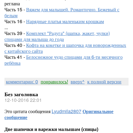
реглана
Часть 15 -
Вяжем для малышей. Романтично. Бежевый с
белым
Часть 16 -
Нарядные платья маленьким крошкам
...
Часть 39 -
Комплект "Радуга" (шапка, жакет, чулки)
спицами для малыша до года
Часть 40 -
Кофта на кокетке и шапочка для новорожденных
с китайского сайта
Часть 41 -
Белоснежное чудо спицами для 6-ти месячного
ребёнка
комментарии: 0
понравилось!
вверх^
к полной версии
Без заголовка
12-10-2016 22:01
Это цитата сообщения
Lyudmila2807
Оригинальное
сообщение
Две шапочки и варежки малышам (спицы)