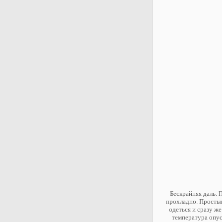
Бескрайняя даль. 
прохладно. Простын
одеться и сразу же
температура опус