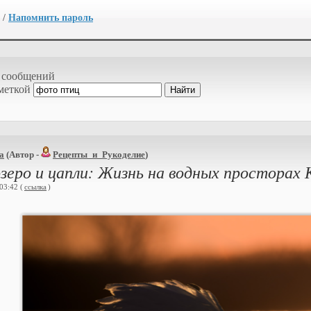
/
Напомнить пароль
 сообщений
меткой
а
(Автор -
Рецепты_и_Рукоделие
)
зеро и цапли: Жизнь на водных просторах
03:42 (
ссылка
)