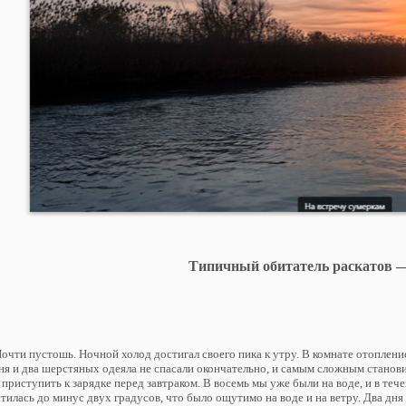
Типичный обитатель раскатов —
Почти пустошь. Ночной холод достигал своего пика к утру. В комнате отоплен
я и два шерстяных одеяла не спасали окончательно, и самым сложным станови
 приступить к зарядке перед завтраком. В восемь мы уже были на воде, и в те
тилась до минус двух градусов, что было ощутимо на воде и на ветру. Два дня