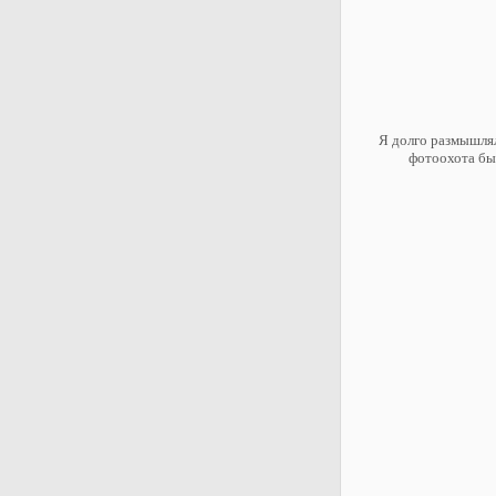
Я долго размышлял
фотоохота был