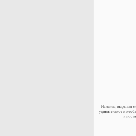
Наконец, вырывая м
удивительное и необы
я пост