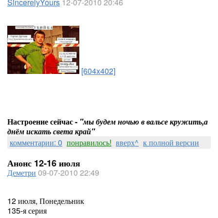
SincerelyYours
12-07-2010 20:46
[604x402]
Настроение сейчас -
"мы будем ночью в вальсе кружить,а
днём искать света край"
комментарии: 0
понравилось!
вверх^
к полной версии
Анонс 12-16 июля
Деметри
09-07-2010 22:49
12 июля, Понедельник
135-я серия