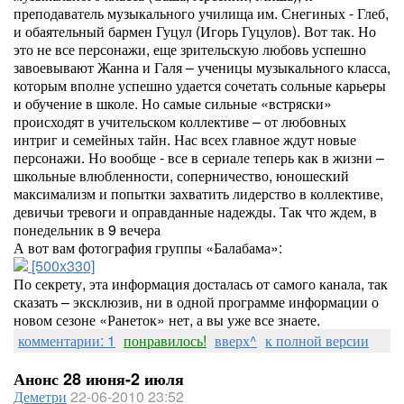
преподаватель музыкального училища им. Снегиных - Глеб,
и обаятельный бармен Гуцул (Игорь Гуцулов). Вот так. Но
это не все персонажи, еще зрительскую любовь успешно
завоевывают Жанна и Галя – ученицы музыкального класса,
которым вполне успешно удается сочетать сольные карьеры
и обучение в школе. Но самые сильные «встряски»
происходят в учительском коллективе – от любовных
интриг и семейных тайн. Нас всех главное ждут новые
персонажи. Но вообще - все в сериале теперь как в жизни –
школьные влюбленности, соперничество, юношеский
максимализм и попытки захватить лидерство в коллективе,
девичьи тревоги и оправданные надежды. Так что ждем, в
понедельник в 9 вечера
А вот вам фотография группы «Балабама»:
[500x330]
По секрету, эта информация досталась от самого канала, так
сказать – эксклюзив, ни в одной программе информации о
новом сезоне «Ранеток» нет, а вы уже все знаете.
комментарии: 1
понравилось!
вверх^
к полной версии
Анонс 28 июня-2 июля
Деметри
22-06-2010 23:52