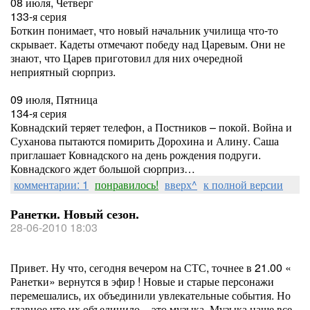
08 июля, Четверг
133-я серия
Боткин понимает, что новый начальник училища что-то
скрывает. Кадеты отмечают победу над Царевым. Они не
знают, что Царев приготовил для них очередной
неприятный сюрприз.
09 июля, Пятница
134-я серия
Ковнадский теряет телефон, а Постников – покой. Война и
Суханова пытаются помирить Дорохина и Алину. Саша
приглашает Ковнадского на день рождения подруги.
Ковнадского ждет большой сюрприз…
комментарии: 1
понравилось!
вверх^
к полной версии
Ранетки. Новый сезон.
28-06-2010 18:03
Привет. Ну что, сегодня вечером на СТС, точнее в 21.00 «
Ранетки» вернутся в эфир ! Новые и старые персонажи
перемешались, их объединили увлекательные события. Но
главное что их объединило – это музыка. Музыка наше все.