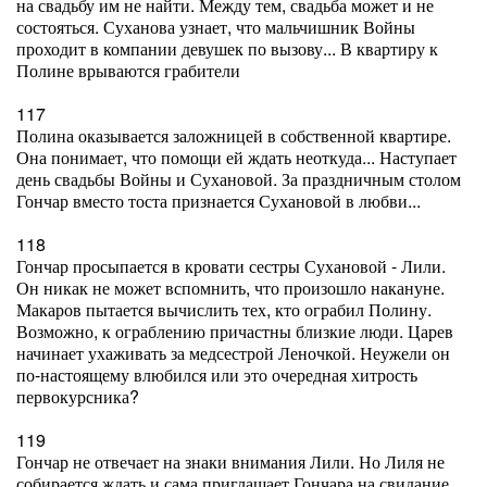
на свадьбу им не найти. Между тем, свадьба может и не
состояться. Суханова узнает, что мальчишник Войны
проходит в компании девушек по вызову... В квартиру к
Полине врываются грабители
117
Полина оказывается заложницей в собственной квартире.
Она понимает, что помощи ей ждать неоткуда... Наступает
день свадьбы Войны и Сухановой. За праздничным столом
Гончар вместо тоста признается Сухановой в любви...
118
Гончар просыпается в кровати сестры Сухановой - Лили.
Он никак не может вспомнить, что произошло накануне.
Макаров пытается вычислить тех, кто ограбил Полину.
Возможно, к ограблению причастны близкие люди. Царев
начинает ухаживать за медсестрой Леночкой. Неужели он
по-настоящему влюбился или это очередная хитрость
первокурсника?
119
Гончар не отвечает на знаки внимания Лили. Но Лиля не
собирается ждать и сама приглашает Гончара на свидание.