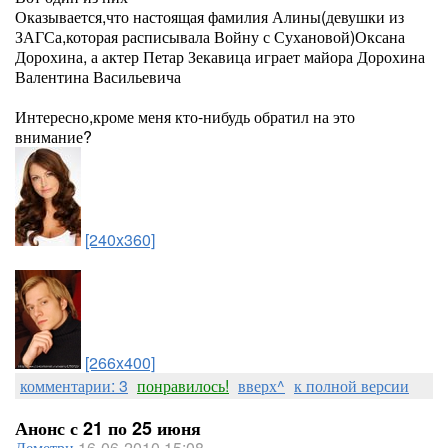
Оказывается,что настоящая фамилия Алины(девушки из
ЗАГСа,которая расписывала Войну с Сухановой)Оксана
Дорохина, а актер Петар Зекавица играет майора Дорохина
Валентина Васильевича
Интересно,кроме меня кто-нибудь обратил на это
внимание?
[240x360]
[266x400]
комментарии: 3
понравилось!
вверх^
к полной версии
Анонс с 21 по 25 июня
Деметри
16-06-2010 15:08