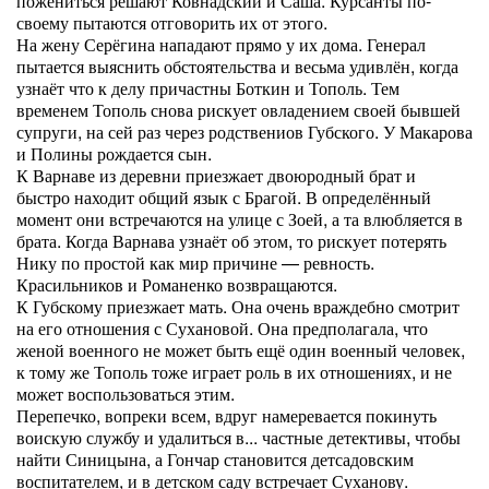
пожениться решают Ковнадский и Саша. Курсанты по-
своему пытаются отговорить их от этого.
На жену Серёгина нападают прямо у их дома. Генерал
пытается выяснить обстоятельства и весьма удивлён, когда
узнаёт что к делу причастны Боткин и Тополь. Тем
временем Тополь снова рискует овладением своей бывшей
супруги, на сей раз через родствениов Губского. У Макарова
и Полины рождается сын.
К Варнаве из деревни приезжает двоюродный брат и
быстро находит общий язык с Брагой. В определённый
момент они встречаются на улице с Зоей, а та влюбляется в
брата. Когда Варнава узнаёт об этом, то рискует потерять
Нику по простой как мир причине — ревность.
Красильников и Романенко возвращаются.
К Губскому приезжает мать. Она очень враждебно смотрит
на его отношения с Сухановой. Она предполагала, что
женой военного не может быть ещё один военный человек,
к тому же Тополь тоже играет роль в их отношениях, и не
может воспользоваться этим.
Перепечко, вопреки всем, вдруг намеревается покинуть
воискую службу и удалиться в... частные детективы, чтобы
найти Синицына, а Гончар становится детсадовским
воспитателем, и в детском саду встречает Суханову.