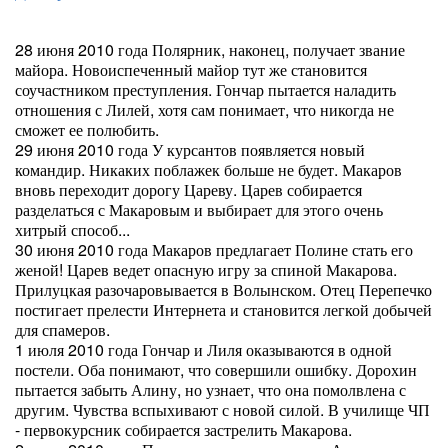
28 июня 2010 года Полярник, наконец, получает звание
майора. Новоиспеченный майор тут же становится
соучастником преступления. Гончар пытается наладить
отношения с Лилей, хотя сам понимает, что никогда не
сможет ее полюбить.
29 июня 2010 года У курсантов появляется новый
командир. Никаких поблажек больше не будет. Макаров
вновь переходит дорогу Цареву. Царев собирается
разделаться с Макаровым и выбирает для этого очень
хитрый способ...
30 июня 2010 года Макаров предлагает Полине стать его
женой! Царев ведет опасную игру за спиной Макарова.
Прилуцкая разочаровывается в Волынском. Отец Перепечко
постигает прелести Интернета и становится легкой добычей
для спамеров.
1 июля 2010 года Гончар и Лиля оказываются в одной
постели. Оба понимают, что совершили ошибку. Дорохин
пытается забыть Алину, но узнает, что она помолвлена с
другим. Чувства вспыхивают с новой силой. В училище ЧП
- первокурсник собирается застрелить Макарова.