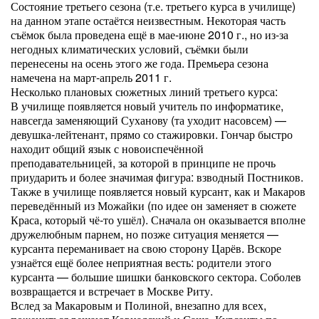
Состояние третьего сезона (т.е. третьего курса в училище)
на данном этапе остаётся неизвестным. Некоторая часть
съёмок была проведена ещё в мае-июне 2010 г., но из-за
негодных климатических условий, съёмки были
перенесены на осень этого же года. Премьера сезона
намечена на март-апрель 2011 г.
Несколько плановых сюжетных линий третьего курса:
В училище появляется новый учитель по информатике,
навсегда заменяющий Суханову (та уходит насовсем) —
девушка-лейтенант, прямо со стажировки. Гончар быстро
находит общий язык с новоиспечённой
преподавательницей, за которой в принципе не прочь
приударить и более значимая фигура: взводный Постников.
Также в училище появляется новый курсант, как и Макаров
переведённый из Можайки (по идее он заменяет в сюжете
Краса, который чё-то ушёл). Сначала он оказывается вполне
дружелюбным парнем, но позже ситуация меняется —
курсанта переманивает на свою сторону Царёв. Вскоре
узнаётся ещё более неприятная весть: родители этого
курсанта — большие шишки банковского сектора. Соболев
возвращается и встречает в Москве Риту.
Вслед за Макаровым и Полиной, внезапно для всех,