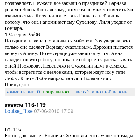
поздравляет. Неужели все забыли о празднике? Варнава
ревнует Зою к Ковнадскому, хотя сам не может ответить Зое
взаимностью. Лиля понимает, что Гончар с ней лишь
потому, что она напоминает ему Суханову. Лиля уходит от
Гончара.
124 серия 25/06
Полярник, наконец, становится майором. Зоя уверена, что
только она сделает Варнаву счастливым. Дорохин пытается
вернуть Алину. Но ее сердце уже занято другим. Анна
находит новую работу, но пока не собирается рассказывать
о ней Прохорову. Перепечко и Сухомлин идут в самоход,
чтобы встретится с девчонками, которые ждут их у тети
Любы. К тете Любе направляются и Волынский с
Прилуцкой…
комментарии: 0
понравилось!
вверх^
к полной версии
анонсы 116-119
Louise_Rise
07-06-2010 17:39
Вт. 116
Козин доказывает Войне и Сухановой, что лучшего тамады