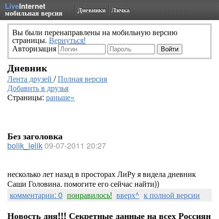
Live
Internet
Дневники
Личка
мобильная версия
Вы были перенаправлены на мобильную версию
страницы.
Вернуться!
Авторизация
Дневник
Лента друзей
/
Полная версия
Добавить в друзья
Страницы:
раньше»
Без заголовка
bolik_lelik
09-07-2011 20:27
несколько лет назад в просторах ЛиРу я видела дневник
Саши Головина. помогите его сейчас найти))
комментарии: 0
понравилось!
вверх^
к полной версии
Новость дня!!! Секретные данные на всех Россиян