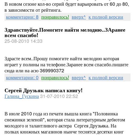
В новом сезоне кол-во серий будет варьировать от 60 до 80,
в зависимости от рейтинга.
комментарии: 8
понравилось!
вверх^
к полной версии
Здравствуйте.Помогите найти мелодию..ЗАранее
всем спасибо!
25-08-2010 14:33
Здрасте всем..Прошу помогите найти мелодию которая
играет у полины на телефоне.Заранее всем спасибо.пишите
сюда или на асю 369990372
комментарии: 0
понравилось!
вверх^
к полной версии
Сергей Друзьяк написал книгу!
Галина_Гускина
31-07-2010 22:52
В июле 2010 года из печати вышла книга "Половинка
снежинки зеленой", которая стала литературным дебютом
молодого и талантливого актера Сергея Друзьяка. На
полках книжных магазинов нынче теснятся десятки книг