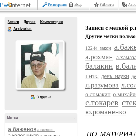
Регистрация
Вход
Рейтинги
Авос
Записи
Друзья
Комментарии
Записи с меткой р
Arxivarius
Другие метки пользо
а.баж
122-й закон
а.рохман
а.хамаз
балакин
в.бал
гнтс
день науки
д
л.разумова
л.со
о.ломакин
о.михайл
В друзья
с.токарев
сте
ю.романенко
Метки
-
а.баженов
а.васянин
ПО МАТЕРИАЛ
а.колесников
а.логунов