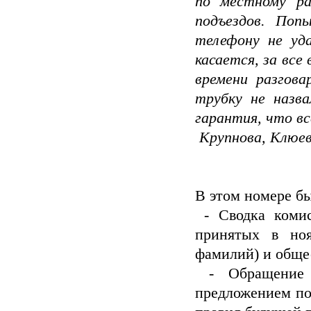
по местному ра
подъездов. Поп
телефону не уда
касается, за все
времени разгов
трубку не назв
гарантия, что в
Крупнова, Клюев
В этом номере б
- Сводка комис
принятых в но
фамилий) и обще
- Обращение ж
предложением по