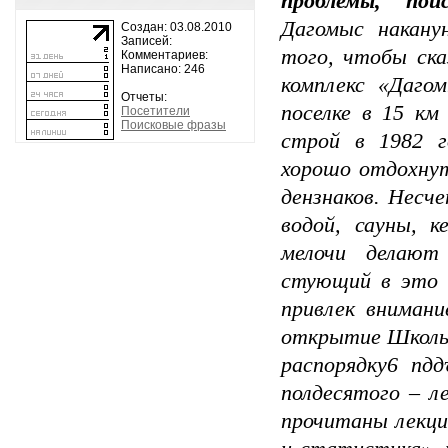
проблемы, пои
Дагомыс накану
Создан: 03.08.2010
Записей:
того, чтобы ска
Комментариев:
Написано: 246
комплекс «Да­го
Отчеты:
поселке в 15 км
Посетители
Поисковые фразы
строй в 1982 г
хорошо отдохну
дензна­ков. Несч
водой, сауны, к
мелочи делают
стующий в это в
привлек внимани
открытие Школы,
распорядку6 пдд
полдесятого – л
прочитаны лекци