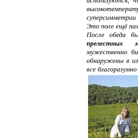
используются, ч
высоко­темпер
суперсим­метрии 
Это поле ещё пах
После обеда б
прелестных м
мужественно би
обнаружены в из
все благоразумно