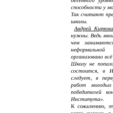
деленного уров
способности у мо
Так считают пре
школы.
Андрей Кирюн
нужны. Ведь мно
чем зани­мают
неформальной 
организовано всё
Школу не по­пал
состоится, в 
следует, в пер
работ молодых
победителей ко
Института».
К сожалению, э