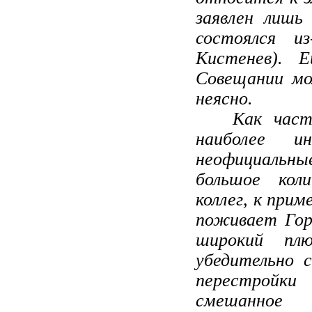
заявлен лишь
состоялся и
Кистенев). 
Совещании мо
неясно.
Как часто б
наиболее 
неофициаль
большое кол
коллег, к прим
поживает Горб
широкий плю
убедительно 
перестройки
смешанное