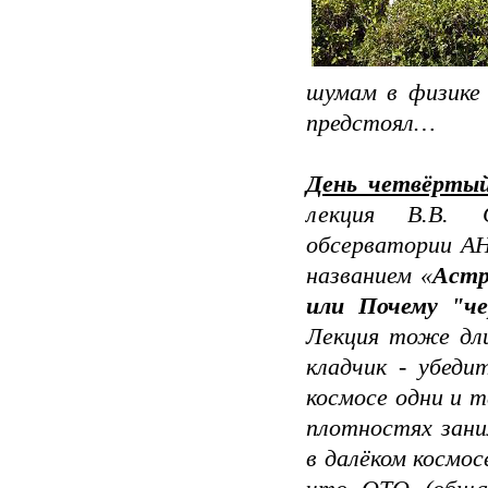
шумам в физике
предстоял…
День четвёрты
лек­ция В.В. 
обсерватории А
названием «
Астр
или Почему "че
Лекция тоже дли
кладчик - убеди
космосе одни и 
плотностях зани
в далёком космо