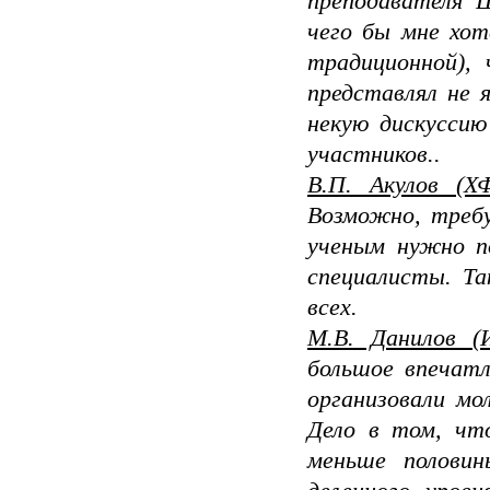
пре­подавателя 
чего бы мне хот
традиционной),
представ­лял не
не­кую дискуссию
участников..
В.П. Акулов (Х
Возможно, треб
ученым нужно п
специалисты. Та
всех.
М.В. Данилов 
большое впе­чат
организовали мо
Дело в том, что
меньше половин