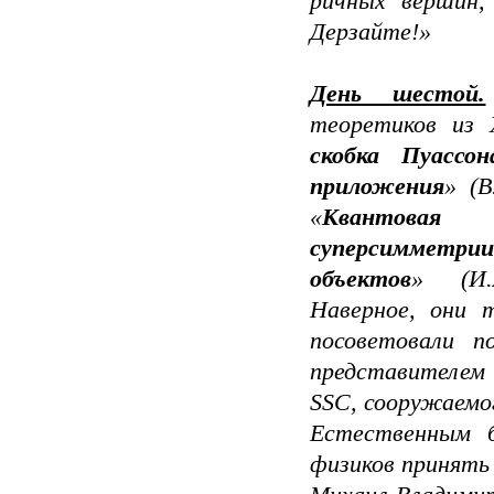
ричных вершин, 
Дерзайте!»
День шестой.
теоретиков из 
скоб­ка Пуассо
приложения
» (В
«
Кванто
суперсимметрии
объектов
» (И.
Наверное, они 
посоветовали п
представителем
SSC
, сооружаемог
Естественным б
физиков принять