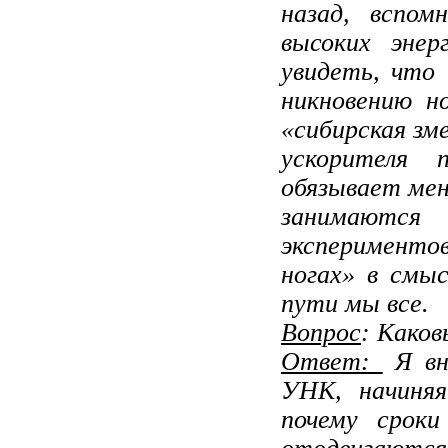
назад, вспом
высоких эне
увидеть, что
никновению но
«сибирская зм
ускорителя 
обязывает мен
занима­ются
эксперимент
ногах» в смыс
пу­ти мы все.
Вопрос
: Како
Ответ:
Я вн
УНК, начи­ня
почему сроки