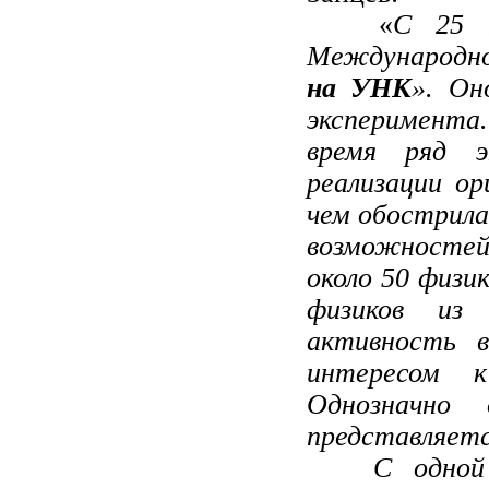
«
С 25 
Международно
на УНК
». Он
эк­сперимента
время ряд э
реализации ор
чем обострила
возможностей 
около 50 физи
физиков из 
активность в
интересом 
Однозначно
представля­ет
С одной с