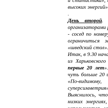
и статистика», 
высоких энергий»
.
День второй
.
организаторами р
- сосед по номе
ограничиться 
«шведский стол»
Итак, в 9.30 нач
из Харь­ковског
первые 20 лет
»
чуть больше 20 
«По-ви­димо
суперсимметрия»
Выяснилось, что
низких энергия