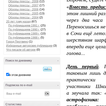
Обзоры прессы - 2008
(12)
Обзоры прессы - 2007
(17)
«
Вместо предис
Обзоры прессы - 2006
(14)
этом лишний раз,
Обзоры прессы - 2005
(13)
Обзоры прессы - 2004
(2)
через два часа
20 лет тому назад
(67)
По публикациям 1991 г.
(25)
Переносишься не 
По публикациям 1990 г.
(27)
в Сочи ещё лето:
По публикациям 1989 г.
(10)
По публикациям 1988 г.
(5)
шерстяном шарф
Город Протвино
(1)
впереди еще цела
Избранные авторские публикации
(3)
Что писали об авторе
(0)
голова...
Поиск по дневнику
-
День первый
. 
таковым лишь дл
в этом дневнике
практически
Подписка по e-mail
-
участники Шко
а звучала так: 
астрофизи­к
Статистика
-