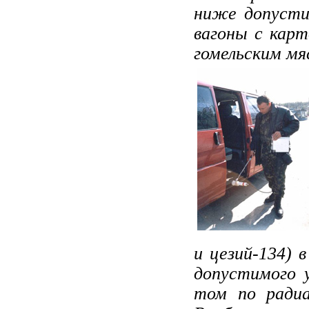
ниже допусти
вагоны с кар­
гомельским мя­
и цезий-134) 
допустимого у
том по радиа