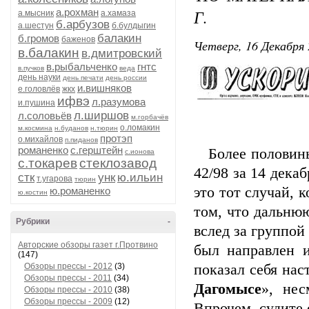
Г.
а.рохман
а.мысник
а.хамаза
б.арбузов
а.шестун
б.булдыгин
балакин
б.громов
баженов
Четверг, 16 Декабря 
в.балакин
в.дмитровский
в.рыбальченко
гнтс
в.пучков
веда
день науки
день печати
день россии
и.вишняков
е.головлёв
жкх
ифвэ
л.разумова
и.пушина
л.ширшов
л.соловьёв
м.горбачёв
о.ломакин
м.космина
н.буданов
н.тюрин
протэп
о.михайлов
п.пиданов
романенко
с.герштейн
Более половины 
с.ионова
с.токарев
стеклозавод
42/98 за 14 дека
стк
унк
ю.ильин
т.угарова
тюрин
это тот случай, 
ю.романенко
ю.костин
том, что дальню
Рубрики
-
вслед за группо
Авторские обзоры газет г.Протвино
был направлен 
(147)
Обзоры прессы - 2012
(3)
показал себя на
Обзоры прессы - 2011
(34)
Дагомысе
», нес
Обзоры прессы - 2010
(38)
Обзоры прессы - 2009
(12)
Впрочем, судите 