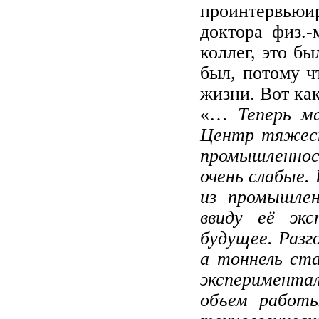
проинтервьюир
доктора физ.
коллег, это б
был, потому ч
жизни. Вот ка
«…
Теперь м
Центр тяжест
промышленнос
очень слабые. 
из промышлен
ввиду её экс
будущее. Разго
а тоннель ста
экспери­мен
объем работы