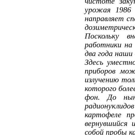
чисто­те заку
урожая 1986 
направля­ет с
дозиметричес
Поскольку в
работники на 
два года наши
Здесь уместн
приборов мож
излучению тол
ко­торого бол
фон. До нын
радионуклид
картофеле пр
вернувшийся 
собой пробы к