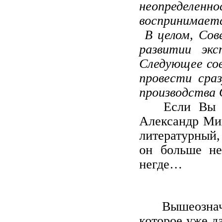
неопределен
воспринимаетс
В целом, Сов
раз­витии эк
Следующее сов
провести сра
производства
Если
В
Александр
Ми
литературный
он
больше
н
негде…
Вышеозн
которое
уже
д