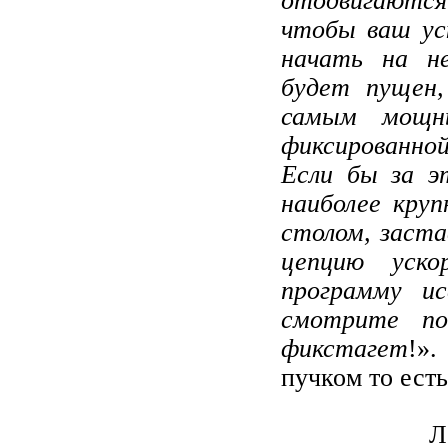
отодвигаютс
чтобы ваш ус
начать на не
будет пущен,
самым мощн
фиксированно
Если бы за э
наиболее круп
столом, заста
цепцию уско
программу ис
смотрите по
фикстагет
!»
пучком то есть
Л