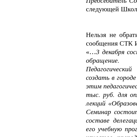
Председатель С
следующей Школ
Нельзя не обрат
сообщения СТК
«…
3 декабря со
обращение.
Педагогический
создать в городе
этим педагогичес
тыс. руб. для о
лекций «Образова
Семинар состоит
составе деле­га
его учебную про