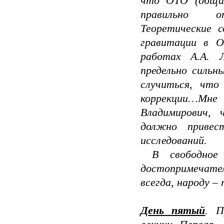
что ОТО (обща
правильно оп
Теоретические с
гравитации в 
работах А.А. Л
предельно силь
случиться, что
коррекции…Мне
Владимирович, 
должно привес
исследований.
В свободное 
достопримечате
всегда, народу 
День пятый
. П