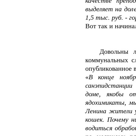
качестве препо
выделяет на дол
1,5 тыс. руб. - 
Вот так и начин
Довольны ли 
коммунальных сл
опубликованное в
«
В конце ноябр
санэпидстанции 
доме, якобы о
ядохимикаты, мы
Ленина жители у
кошек. Почему н
водиться обрабо