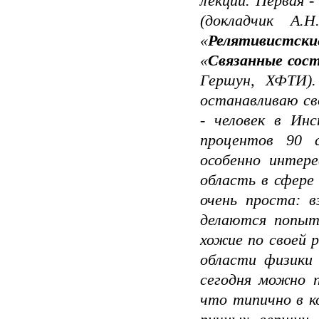
лекции. Первая -
(докладчик А
«
Релятивистск
«
Связанные сост
Гершун, ХФТИ)
останавли­ваю с
- человек в Ин
процентов 90 с
особенно интер
область в сфере
очень проста: в
делаются попыт
хожие по своей р
области физики 
сегодня можно п
что ти­пично в к