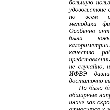
большую польз
удовольствие 
по всем ос
методики физ
Особенно инт
были нов
калориметр
качество р
представлен
не случайно, 
ИФВЭ давни
достаточно вы
Но было бы н
обширные нап
иначе как скр
относится к 