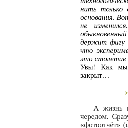
технологическ
нить только 
основания. Во
не изменилс
обыкновенный
держит фигу в 
что эксперим
это столетие 
Увы!
Как мы
закрыт…
(н
А жизнь в
чередом. Сраз
«фотоотчёт» 