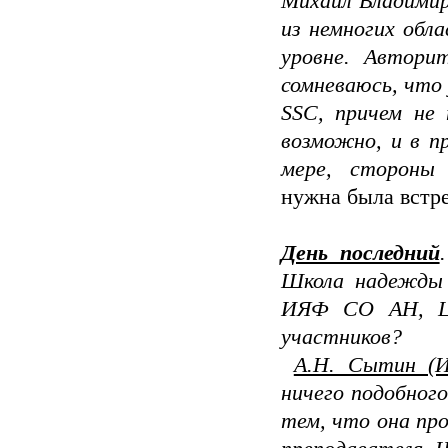
Михаил Владимир
из немногих обла
уровне. Автори
сомневаюсь, что
SSC
, причем не 
возможно, и в пр
мере, сто­роны
нужна была встре
День последний
Школа на­дежды
ИЯФ СО АН, Ц
участников?
А.Н. Сытин (
ничего подоб­ног
тем, что она про