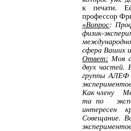
к
печати
.
профессор
Фр
«
Вопрос
: Про
физик-экспе
международно
сфера Ва­ших 
Ответ:
Моя с
двух частей.
группы АЛЕФ
экспе­римент
Как члену Ме
та по экспе
интересен к
Совещание. В
эксперименто