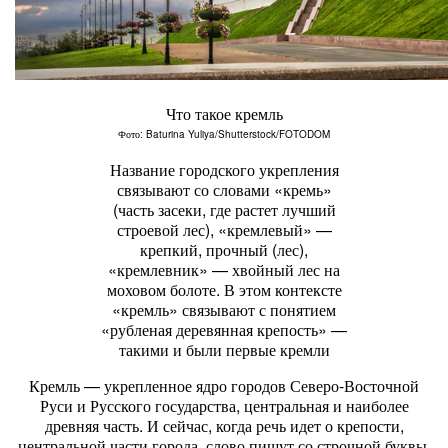
Что такое кремль
Фото: Baturina Yuliya/Shutterstock/FOTODOM
Название городского укрепления
связывают со словами «кремь»
(часть засеки, где растет лучший
строевой лес), «кремлевый» —
крепкий, прочный (лес),
«кремлевник» — хвойный лес на
моховом болоте. В этом контексте
«кремль» связывают с понятием
«рубленая деревянная крепость» —
такими и были первые кремли
Кремль — укрепленное ядро городов Северо-Восточной
Руси и Русского государства, центральная и наиболее
древняя часть. И сейчас, когда речь идет о крепости,
центральной части города, слово пишут со строчной буквы.