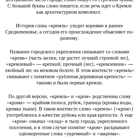
С большой буквы слово пишется, если речь идет о Кремле
как архитектурном комплексе.
История слова «кремль» уходит корнями в раннее
Средневековье, а сегодня его происхождение объясняют по-
разному.
Название городского укрепления связывают со словами
«кремь» (часть засеки, где растет лучший строевой лес),
«кремлевый» — крепкий, прочный (лес), «кремлевник» —
хвойный лес на моховом болоте. В этом контексте «кремль»
связывают с понятием «рубленая деревянная крепость» —
такими и были первые кремли.
По другой версии, «кремль» и «кром» родственны слову
«крома» — крайняя полоса, рубеж, граница (кромка воды,
кромка ткани). В таком контексте слово «кремль» («кром»)
употреблялось в качестве рубежа или края крепости. А еще
«кром» означал «склад» в тылу города, укрепленного
поселения, и в этом случае понятие «кром» раскрывают
однокоренные слова «укромный» и «закрома».