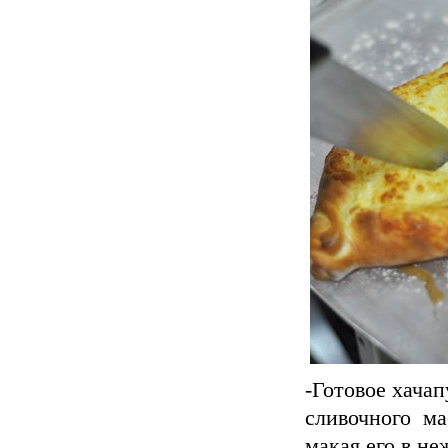
-Готовое хачап
сливочного ма
макая его в н