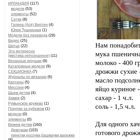
ИРЛАНДИЯ
(117)
модели
(53)
элементы
(52)
Сетки
(8)
Галина (Ася) Вертен
(4)
Юлия Тушницкая
(1)
Модели без перевода
(28)
Видео
(25)
Нам понадобитс
Шитье
(22)
Это интересно
мука пшенична
(мистика,непознанное)
(11)
Вязанные игрушки
(9)
молоко - 400 г
Каталожные модели
(9)
дрожжи сухие -
СЕКЦИОНКА
(7)
Журналы по вязанию
(6)
масло подсолне
Картины
(5)
Миссони
(4)
яйцо куриное -
Шьем детям
(4)
сахар - 1 ч.л.
Химия
(2)
Румынское кружево
(1)
соль - 1,5 ч.л.
Покупки за рубежом
(1)
модели
(0)
элементы
(0)
Для одного хач
Вяжем детям
(160)
Девочкам
(103)
готового дрожж
пинетки,носочки,башмачки,варежки
(8)