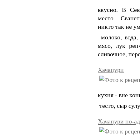
вкусно. В Сев
место – Сванет
никто так не ум
молоко, вода, 
мясо, лук реп
сливочное, пер
Хачапури
кухня - вне кон
тесто, сыр сул
Хачапури по-а