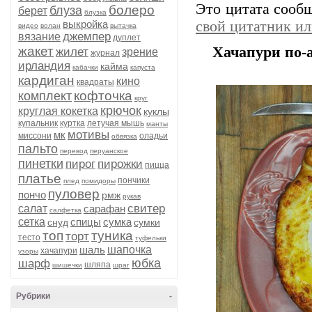
Это цитата соо
болеро
блуза
берет
блузка
выкройка
свой цитатник и
видео
волан
вытачка
джемпер
вязание
дуплет
жакет
Хачапури по-
жилет
зрение
журнал
ирландия
кайма
кабачки
капуста
кардиган
кино
квадраты
кофточка
комплект
круг
крючок
круглая кокетка
куклы
купальник
куртка
летучая мышь
манты
мотивы
мк
миссони
оладьи
обвязка
пальто
перевод
перуанское
пинетки
пирог
пирожки
пицца
платье
пончики
плед
помидоры
пуловер
пончо
рмж
рукав
свитер
салат
сарафан
салфетка
сетка
спицы
сумка
снуд
сумки
топ
туника
торт
тесто
туфельки
шаль
шапочка
хачапури
узоры
юбка
шарф
шляпа
шишечки
шраг
Рубрики
-