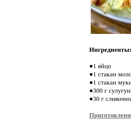
Ингредиенты
●1 яйцо
●1 стакан мол
●1 стакан мук
●300 г сулугун
●30 г сливочно
Приготовлени