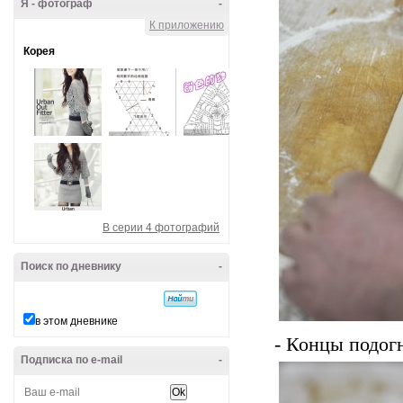
Я - фотограф
-
К приложению
Корея
В серии 4 фотографий
Поиск по дневнику
-
в этом дневнике
- Концы подог
Подписка по e-mail
-