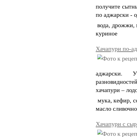
получите сытны
по аджарски - 
вода, дрожжи, м
куриное
Хачапури по-а
аджарски. 
разновидност
хачапури – лод
мука, кефир, со
масло сливочно
Хачапури с сы