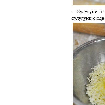
- Сулугуни н
сулугуни с од