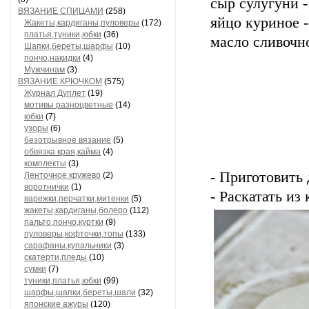
сыр сулугуни -
ВЯЗАНИЕ СПИЦАМИ
(258)
яйцо куриное -
Жакеты,кардиганы,пуловеры
(172)
платья,туники,юбки
(36)
масло сливочно
Шапки,береты,шарфы
(10)
пончо,накидки
(4)
Мужчинам
(3)
ВЯЗАНИЕ КРЮЧКОМ
(575)
Журнал Дуплет
(19)
мотивы разноцветные
(14)
юбки
(7)
узоры
(6)
безотрывное вязание
(5)
обвязка края,кайма
(4)
комплекты
(3)
- Приготовить
Ленточное кружево
(2)
воротнички
(1)
- Раскатать из
варежки,перчатки,митенки
(5)
жакеты,кардиганы,болеро
(112)
пальто,пончо,куртки
(9)
пуловеры,кофточки,топы
(133)
сарафаны,купальники
(3)
скатерти,пледы
(10)
сумки
(7)
туники,платья,юбки
(99)
шарфы,шапки,береты,шали
(32)
японские ажуры
(120)