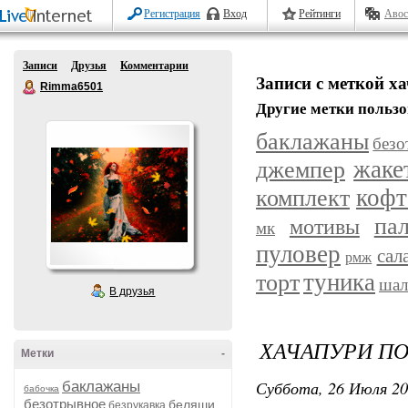
Регистрация
Вход
Рейтинги
Авос
Записи
Друзья
Комментарии
Записи с меткой х
Rimma6501
Другие метки пользо
баклажаны
безо
жаке
джемпер
комплект
кофт
пал
мотивы
мк
пуловер
сал
рмж
туника
торт
шал
В друзья
ХАЧАПУРИ П
Метки
-
Суббота, 26 Июля 20
баклажаны
бабочка
безотрывное
беляши
безрукавка