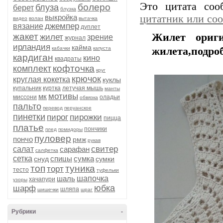
Это цитата со
болеро
блуза
берет
блузка
выкройка
цитатник или со
видео
волан
вытачка
джемпер
вязание
дуплет
жакет
Жилет ориги
жилет
зрение
журнал
ирландия
кайма
кабачки
капуста
жилета,подроб
кардиган
кино
квадраты
кофточка
комплект
круг
крючок
круглая кокетка
куклы
купальник
куртка
летучая мышь
манты
мотивы
мк
миссони
оладьи
обвязка
пальто
перевод
перуанское
пинетки
пирог
пирожки
пицца
платье
пончики
плед
помидоры
пуловер
пончо
рмж
рукав
свитер
салат
сарафан
салфетка
сетка
спицы
сумка
снуд
сумки
топ
туника
торт
тесто
туфельки
шаль
шапочка
хачапури
узоры
юбка
шарф
шляпа
шишечки
шраг
Рубрики
-