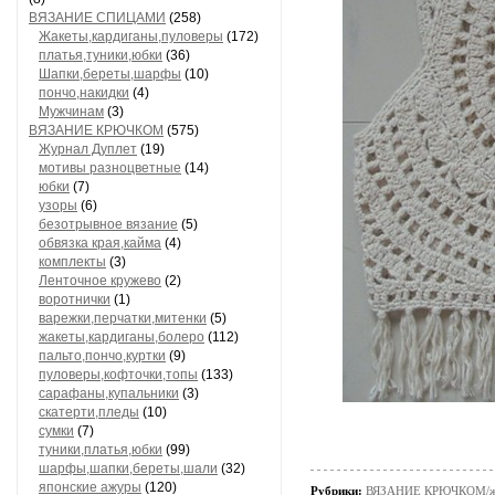
ВЯЗАНИЕ СПИЦАМИ
(258)
Жакеты,кардиганы,пуловеры
(172)
платья,туники,юбки
(36)
Шапки,береты,шарфы
(10)
пончо,накидки
(4)
Мужчинам
(3)
ВЯЗАНИЕ КРЮЧКОМ
(575)
Журнал Дуплет
(19)
мотивы разноцветные
(14)
юбки
(7)
узоры
(6)
безотрывное вязание
(5)
обвязка края,кайма
(4)
комплекты
(3)
Ленточное кружево
(2)
воротнички
(1)
варежки,перчатки,митенки
(5)
жакеты,кардиганы,болеро
(112)
пальто,пончо,куртки
(9)
пуловеры,кофточки,топы
(133)
сарафаны,купальники
(3)
скатерти,пледы
(10)
сумки
(7)
туники,платья,юбки
(99)
шарфы,шапки,береты,шали
(32)
японские ажуры
(120)
Рубрики:
ВЯЗАНИЕ КРЮЧКОМ/жак