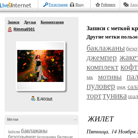
Регистрация
Вход
Рейтинги
Авос
Записи
Друзья
Комментарии
Записи с меткой к
Rimma6501
Другие метки пользо
баклажаны
безо
жаке
джемпер
комплект
кофт
пал
мотивы
мк
пуловер
сал
рмж
туника
торт
шал
В друзья
ЖИЛЕТ
Метки
-
Пятница, 14 Ноября 
баклажаны
бабочка
безотрывное
беляши
безрукавка