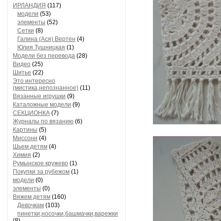
ИРЛАНДИЯ
(117)
модели
(53)
элементы
(52)
Сетки
(8)
Галина (Ася) Вертен
(4)
Юлия Тушницкая
(1)
Модели без перевода
(28)
Видео
(25)
Шитье
(22)
Это интересно
(мистика,непознанное)
(11)
Вязанные игрушки
(9)
Каталожные модели
(9)
СЕКЦИОНКА
(7)
Журналы по вязанию
(6)
Картины
(5)
Миссони
(4)
Шьем детям
(4)
Химия
(2)
Румынское кружево
(1)
Покупки за рубежом
(1)
модели
(0)
элементы
(0)
Вяжем детям
(160)
Девочкам
(103)
пинетки,носочки,башмачки,варежки
(8)