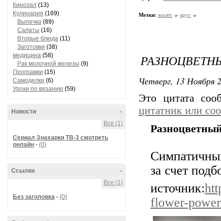
Кинозал
(13)
Кулинария
(169)
Метки:
жилет
круг
Выпечка
(89)
Салаты
(16)
Вторые блюда
(11)
Заготовки
(38)
медицина
(58)
РАЗНОЦВЕТНЫ
Рак молочной железы
(9)
Програмки
(15)
Четверг, 13 Ноября 2
Самоделки
(6)
Уроки по вязанию
(59)
Это цитата со
цитатник или со
Новости
-
Все (1)
Разноцветный 
Сериал Знахарки ТВ-3 смотреть
онлайн
-
(0)
Симпатичный
за счет подб
Ссылки
-
Все (1)
источник:
htt
Без заголовка
-
(0)
flower-power