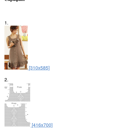
1.
[310x585]
2.
[416x700]