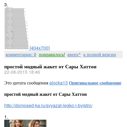
3.
[404x700]
комментарии: 0
понравилось!
вверх^
к полной версии
простой модный жакет от Сары Хаттон
22-08-2015 18:46
Это цитата сообщения
alocka13
Оригинальное сообщение
простой модный жакет от Сары Хаттон
http://domosed-ka.ru/svyazat-legko-i-byistro/
1.