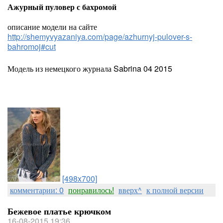
Ажурный пуловер с бахромой
описание модели на сайте
http://shemyvyazaniya.com/page/azhurnyj-pulover-s-
bahromoj#cut
Модель из немецкого журнала Sabrina 04 2015
[498x700]
комментарии: 0
понравилось!
вверх^
к полной версии
Бежевое платье крючком
16-08-2015 19:36