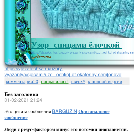
Узор спицами ёлочкой
https://vjazalochka.ru/uzory-vyazaniya/spicami/uzo...ochkoj-ot-ekateriny-s
https://vjazalochka.ru/uzory-
vyazaniya/spicami/uzo...ochkoj-ot-ekateriny-semjonovoj
комментарии: 0
понравилось!
вверх^
к полной версии
Без заголовка
01-02-2021 21:24
Это цитата сообщения
BARGUZIN
Оригинальное
сообщение
Люди с резус-фактором минус это потомки инопланетян.