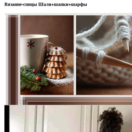
Вязание-спицы Шали+шапки+шарфы