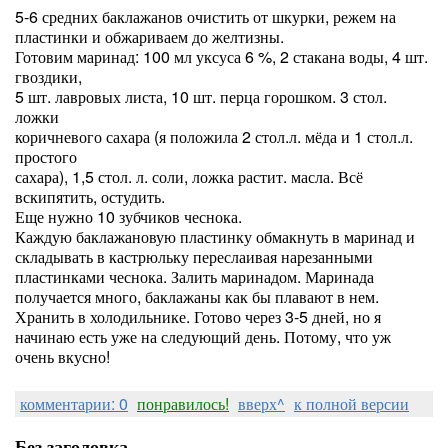
5-6 средних баклажанов очистить от шкурки, режем на
пластинки и обжариваем до желтизны.
Готовим маринад: 100 мл уксуса 6 %, 2 стакана воды, 4 шт.
гвоздики,
5 шт. лавровых листа, 10 шт. перца горошком. 3 стол.
ложки
коричневого сахара (я положила 2 стол.л. мёда и 1 стол.л.
простого
сахара), 1,5 стол. л. соли, ложка растит. масла. Всё
вскипятить, остудить.
Еще нужно 10 зубчиков чеснока.
Каждую баклажановую пластинку обмакнуть в маринад и
складывать в кастрюльку переслаивая нарезанными
пластинками чеснока. Залить маринадом. Маринада
получается много, баклажаны как бы плавают в нем.
Хранить в холодильнике. Готово через 3-5 дней, но я
начинаю есть уже на следующий день. Потому, что уж
очень вкусно!
комментарии: 0
понравилось!
вверх^
к полной версии
Без заголовка