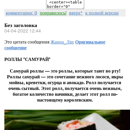
комментарии: 0
понравилось!
вверх^
к полной версии
Без заголовка
04-04-2022 12:44
Это цитата сообщения
Жанна_Лях
Оригинальное
сообщение
РОЛЛЫ *САМУРАЙ*
Самурай роллы — это роллы, которые тают во рту!
Роллы самурай — это сочетание нежного лосося, икры
мойвы, креветки, огурца и авокадо. Ролл получается
очень сытный. Этот ролл, получается очень нежным,
богатое количество начинки, делает этот ролл по-
настоящему королевским.