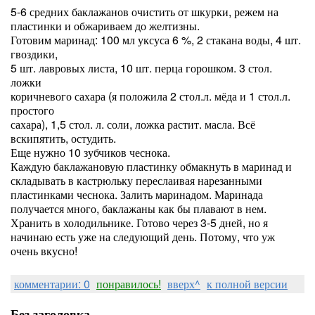
5-6 средних баклажанов очистить от шкурки, режем на
пластинки и обжариваем до желтизны.
Готовим маринад: 100 мл уксуса 6 %, 2 стакана воды, 4 шт.
гвоздики,
5 шт. лавровых листа, 10 шт. перца горошком. 3 стол.
ложки
коричневого сахара (я положила 2 стол.л. мёда и 1 стол.л.
простого
сахара), 1,5 стол. л. соли, ложка растит. масла. Всё
вскипятить, остудить.
Еще нужно 10 зубчиков чеснока.
Каждую баклажановую пластинку обмакнуть в маринад и
складывать в кастрюльку переслаивая нарезанными
пластинками чеснока. Залить маринадом. Маринада
получается много, баклажаны как бы плавают в нем.
Хранить в холодильнике. Готово через 3-5 дней, но я
начинаю есть уже на следующий день. Потому, что уж
очень вкусно!
комментарии: 0
понравилось!
вверх^
к полной версии
Без заголовка