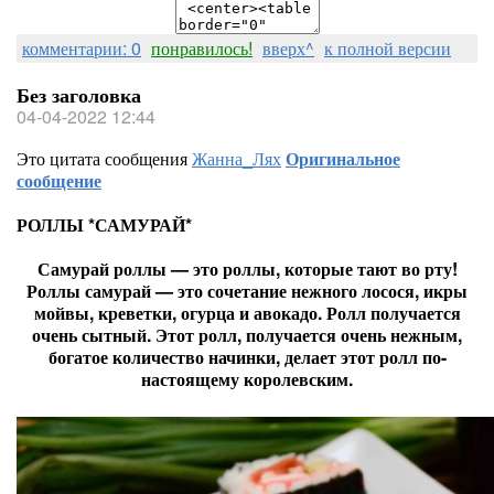
комментарии: 0
понравилось!
вверх^
к полной версии
Без заголовка
04-04-2022 12:44
Это цитата сообщения
Жанна_Лях
Оригинальное
сообщение
РОЛЛЫ *САМУРАЙ*
Самурай роллы — это роллы, которые тают во рту!
Роллы самурай — это сочетание нежного лосося, икры
мойвы, креветки, огурца и авокадо. Ролл получается
очень сытный. Этот ролл, получается очень нежным,
богатое количество начинки, делает этот ролл по-
настоящему королевским.