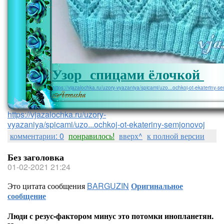
Узор спицами ёлочкой
https://vjazalochka.ru/uzory-vyazaniya/spicami/uzo...ochkoj-ot-ekateriny-s
https://vjazalochka.ru/uzory-
vyazaniya/spicami/uzo...ochkoj-ot-ekateriny-semjonovoj
комментарии: 0
понравилось!
вверх^
к полной версии
Без заголовка
01-02-2021 21:24
Это цитата сообщения
BARGUZIN
Оригинальное
сообщение
Люди с резус-фактором минус это потомки инопланетян.