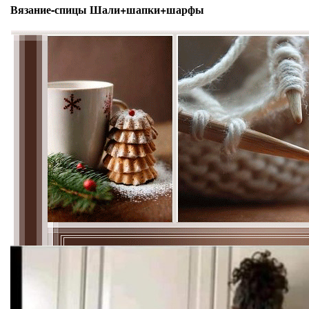
Вязание-спицы Шали+шапки+шарфы