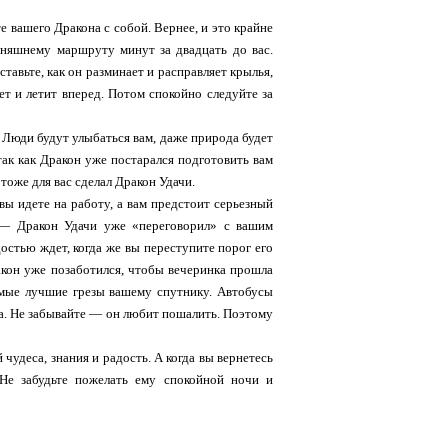
те вашего Дракона с собой. Вернее, и это крайне
дняшнему маршруту минут за двадцать до вас.
ставьте, как он разминает и расправляет крылья,
ет и летит вперед. Потом спокойно следуйте за
. Люди будут улыбаться вам, даже природа будет
 так как Дракон уже постарался подготовить вам
тоже для вас сделал Дракон Удачи.
вы идете на работу, а вам предстоит серьезный
 — Дракон Удачи уже «переговорил» с вашим
достью ждет, когда же вы переступите порог его
акон уже позаботился, чтобы вечеринка прошла
самые лучшие грезы вашему спутнику. Автобусы
а. Не забывайте — он любит пошалить. Поэтому
чудеса, знания и радость. А когда вы вернетесь
 Не забудьте пожелать ему спокойной ночи и