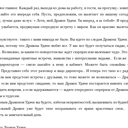
ое главное. Каждый раз, выходя из дома на работу, в гости, на прогулку,- зови
лайте его впереди себя. Пусть, предположим, он вылетает по вашему сего
 лучше даже вслух: « Лети, мой Дракон Удачи. Ты вперед, я за тобой». И пред
т, улыбается, предвкушая очередную встречу с миром. Как он красиво вылета
чувствуете: такого с вами никогда не было. Вы идете по следам Дракона Удачи
ки, потому что Дракона Удачи любят все. У вас все будет получаться гладко,
. Возможно, за каким-то поворотом вас ждет сюрприз или маленькое чудо. Это 
еожиданные приятные встречи, знакомства с интересными людьми... Если же 
 директором — смело шагайте к нему в кабинет. Можете быть спокойны
 Представьте себе этот разговор и лицо директора... И теперь тот тихо и с ра
сли вам предстоит встреча с друзьями, то тоже можете не волноваться — Др
а если вам предстоит свидание, то ваш Дракон Удачи постарается навеять 
дить вовремя, а если задерживаются — ждите очередного сюрприза от Дракон
вы к чудесам.
ным Драконом Удачи вы будете, избегая неприятностей, вылавливать из будней 
ольный Дракон уже будет тихо похрапывать от ярких красочных снов...
ть за замечательный день.
ет Дракон Удачи