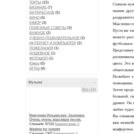
ТОРТЫ
(15)
Сначала нуж
ВЯЗАНИЕ
(7)
нашим друг
ИНТЕРЕСНОЕ
(5)
раздражител
КИНО
(4)
ЮМОР
(3)
Мысленно пр
ПОЛЕЗНЫЕ СОВЕТЫ
(3)
Пусть вы та
ВАЖНОЕ
(2)
можете расп
УЧЕБНО-ПОЗНАВАТЕЛЬНОЕ
(2)
ИНТЕРНЕТ И КОМПЬЮТЕР
(2)
футбольное 
ПОЖЕЛАНИЯ
(1)
Представьт
ДУШЕВНОЕ
(1)
раскачивать
ФОТОШОП
(1)
цвета. Это 
Юмор
(0)
ИГРЫ
(0)
обаятельная
Полюбите ег
Музыка
-
помощника. 
Все (19)
Затем предс
большой, си
дракон. Он 
любит чуде
Виктория Ильинская. Задержи.
Вы ознакоми
Очень очень красивая песня.
вам нежней
Слушали: 97132
Комментарии: 0
комфортное 
Waiting for tonight
Слушали: 1307
Комментарии: 0