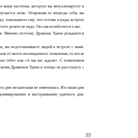
о ваша частичка, которую вы визуализируете и
учается легко. Отправляя ее впереди себя, вы
у, показываете ему, что готовы и рады встрече
того делать не надо. Он сам позаботится о вас.
сти. Именно поэтому Драконы Удачи рождаются
, вы подготавливаете людей к встрече с вами.
вали от моего неожиданного появления, то после
нало тебе» или «А мы вас ждали». С появлением
своим Драконом Удачи и теперь не расстанусь с
го дня ни капельки не изменилась. И в наши дни
граммированию и выстраиванию удачного дня.