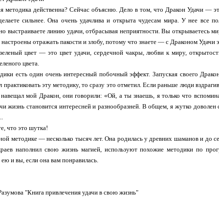
я методика действенна? Сейчас объясню. Дело в том, что Дракон Удачи — эт
елаете сильнее. Она очень удачлива и открыта чудесам мира. У нее все пол
но выстраиваете линию удачи, отбрасывая неприятности. Вы открываетесь мир
 настроены отражать пакости и злобу, потому что знаете — с Драконом Удачи э
 зеленый цвет — это цвет удачи, сердечной чакры, любви к миру, открыто
еленого цвета.
дики есть один очень интересный побочный эффект. Запуская своего Дракона
ал практиковать эту методику, то сразу это отметил. Если раньше люди вздраги
х навещал мой Дракон, они говорили: «Ой, а ты знаешь, я только что вспоми
чи жизнь становится интересней и разнообразней. В общем, я жутко доволен 
..
е, что это шутка!
ной методике — несколько тысяч лет. Она родилась у древних шаманов и до се
 краев наполнил свою жизнь магией, используют похожие методики по про
ею и вы, если она вам понравилась.
 Разумова "Книга привлечения удачи в свою жизнь"