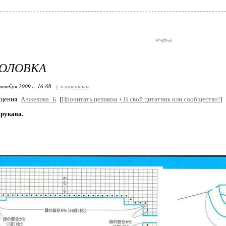
ГОЛОВКА
нтября 2009 г. 16:08
+ в цитатник
бщения
Анжелика_Б
[
Прочитать целиком
+
В свой цитатник или сообщество!
]
 рукава.