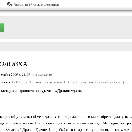
Авось
из (+ сутки) дневников
ГОЛОВКА
нтября 2009 г. 16:09
+ в цитатник
бщения
fieldelfin
[
Прочитать целиком
+
В свой цитатник или сообщество!
]
 методика привлечения удачи – «Дракон удачи»
ведаю об уникальной методике, которая реально позволяет обрести удачу на 
удеса в вашу жизнь. Все происходит ярко и захватывающе. Методика потря
она «Зеленый Дракон Удачи». Попробуйте, и я гарантирую, что вы не пожалеет