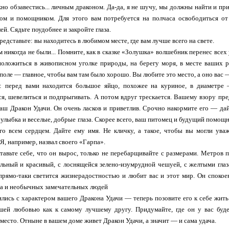
но обзавестись... личным драконом. Да-да, я не шучу, мы должны найти и пр
ом и помощником. Для этого вам потребуется на полчаса освободиться от
ей. Сядьте поудобнее и закройте глаза.
едставьте: вы находитесь в любимом месте, где вам лучше всего на свете.
м никогда не были... Помните, как в сказке «Золушка» волшебник перенес всех 
оложиться в живописном уголке природы, на берегу моря, в месте ваших р
поле — главное, чтобы вам там было хорошо. Вы любите это место, а оно вас —
е: перед вами находится большое яйцо, похожее на куриное, в диаметре 
ся, шевелиться и подпрыгивать. А потом вдруг трескается. Вашему взору пр
ваш Дракон Удачи. Он очень ласков и приветлив. Срочно накормите его — дайт
 улыбка и веселые, добрые глаза. Скорее всего, ваш питомец и будущий помощ
о всем сердцем. Дайте ему имя. Не кличку, а такое, чтобы вы могли уваж
Я, например, назвал своего «Гарпа».
тавьте себе, что он вырос, только не перебарщивайте с размерами. Метров 
льный и красивый, с лоснящейся зелено-изумрудной чешуей, с желтыми гла
прямо-таки светится жизнерадостностью и любит вас и этот мир. Он спокое
са и необычных замечательных людей
лись с характером вашего Дракона Удачи — теперь позовите его к себе жить
шей любовью как к самому лучшему другу. Придумайте, где он у вас буд
место. Отныне в вашем доме живет Дракон Удачи, а значит — и сама удача.