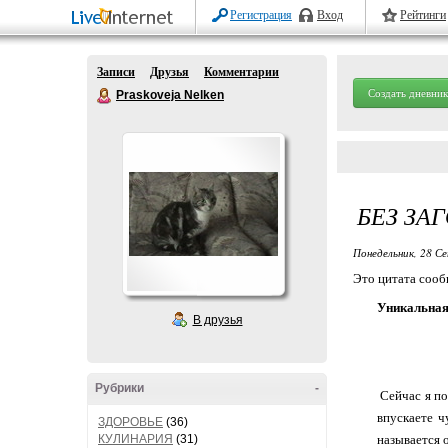
Регистрация
Вход
Рейтинги
Записи
Друзья
Комментарии
Создать дневник
Praskoveja Nelken
БЕЗ ЗА
Понедельник, 28 Се
Это цитата соо
Уникальная
В друзья
Рубрики
-
Сейчас я по
впускаете ч
ЗДОРОВЬЕ
(36)
КУЛИНАРИЯ
(31)
называется 