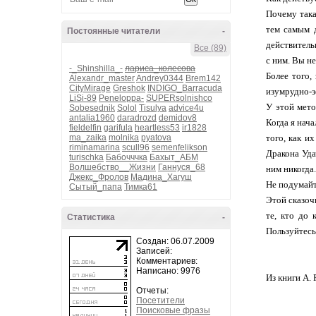
Почему така
тем самым д
Постоянные читатели
-
действитель
Все (89)
с ним. Вы не
-_Shinshilla_-
лариса_колесова
Более того,
Alexandr_master
Andrey0344
Brem142
CityMirage
Greshok
INDIGO_Barracuda
изумрудно-з
LiSi-89
Peneloppa-
SUPERsolnishco
У этой мето
Sobesednik
Solol
Tisulya
advice4u
antalia1960
daradrozd
demidov8
Когда я нач
fieldelfin
garifula
heartless53
ir1828
ma_zaika
molnika
pyatova
того, как и
riminamarina
scull96
semenfelikson
Дракона Уда
turischka
Бабочччка
Бахыт_АБМ
Волшебство__Жизни
Ганнуся_68
ним никогда.
Джекс_Фролов
Мадина_Хагуш
Не подумайт
Сытый_папа
Тимка61
Этой сказоч
те, кто до
Статистика
-
Пользуйтесь 
Создан: 06.07.2009
Записей:
Комментариев:
Написано: 9976
Из книги А.
Отчеты:
Посетители
Поисковые фразы