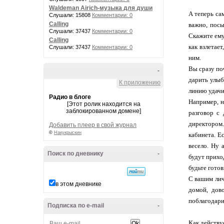
Waldeman Airich-музыка для души
А теперь сам
Слушали: 15808
Комментарии: 0
Calling
важно, посы
Слушали: 37437
Комментарии: 0
Скажите ему,
Calling
как взлетае
Слушали: 37437
Комментарии: 0
ним.
Вы сразу по
-
дарить улыб
К приложению
линию удачи
Радио в блоге
Например, н
[Этот ролик находится на
заблокированном домене]
разговор с
директором.
Добавить плеер в свой журнал
©
Накукрыскин
кабинета. Е
весело. Ну 
Поиск по дневнику
-
будут прихо
будьте гото
С вашим лич
в этом дневнике
домой, дов
поблагодари
Подписка по e-mail
-
Как действу