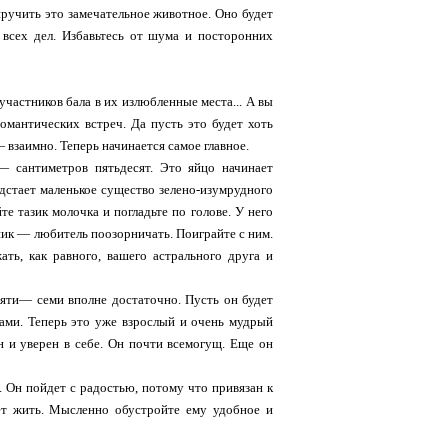
иручить это замечательное животное. Оно будет
 всех дел. Избавьтесь от шума и посторонних
участников бала в их излюбленные места... А вы
омантических встреч. Да пусть это будет хоть
 взаимно. Теперь начинается самое главное.
— сантиметров пятьдесят. Это яйцо начинает
едстает маленькое существо зелено-изумрудного
е тазик молочка и погладьте по голове. У него
ник — любитель поозорничать. Поиграйте с ним.
ать, как равного, вашего астрального друга и
пяти— семи вполне достаточно. Пусть он будет
зами. Теперь это уже взрослый и очень мудрый
н и уверен в себе. Он почти всемогущ. Еще он
. Он пойдет с радостью, потому что привязан к
ет жить. Мысленно обустройте ему удобное и