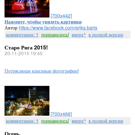
[700x442]
Нажмите, чтобы увидеть картинки
Автор
https://www.facebook.com/eriks.baris
комментарии: 1
понравилось!
вверх^
к полной версии
Старо Рига 2015!
20-11-2015 19:45
Потрясающе красивые фотографии!
[700x466]
комментарии: 1
понравилось!
вверх^
к полной версии
Осень.