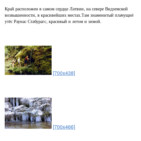
Край расположен в самом сердце Латвии, на севере Видземской
возвышенности, в красивейших местах.Там знаменитый плачущиё
утёс Раунас Стабурагс, красивый и летом и зимой.
[700x438]
[700x466]