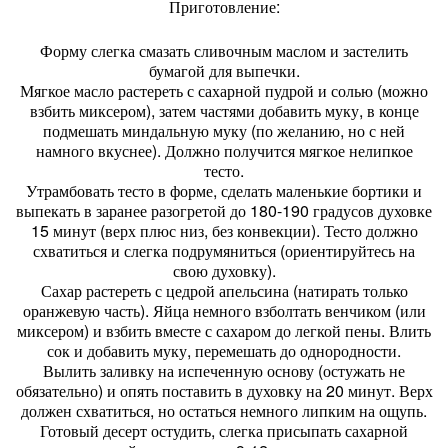
Приготовление:
Форму слегка смазать сливочным маслом и застелить
бумагой для выпечки.
Мягкое масло растереть с сахарной пудрой и солью (можно
взбить миксером), затем частями добавить муку, в конце
подмешать миндальную муку (по желанию, но с ней
намного вкуснее). Должно получится мягкое нелипкое
тесто.
Утрамбовать тесто в форме, сделать маленькие бортики и
выпекать в заранее разогретой до 180-190 градусов духовке
15 минут (верх плюс низ, без конвекции). Тесто должно
схватиться и слегка подрумяниться (ориентируйтесь на
свою духовку).
Сахар растереть с цедрой апельсина (натирать только
оранжевую часть). Яйца немного взболтать венчиком (или
миксером) и взбить вместе с сахаром до легкой пены. Влить
сок и добавить муку, перемешать до однородности.
Вылить заливку на испеченную основу (остужать не
обязательно) и опять поставить в духовку на 20 минут. Верх
должен схватиться, но остаться немного липким на ощупь.
Готовый десерт остудить, слегка присыпать сахарной