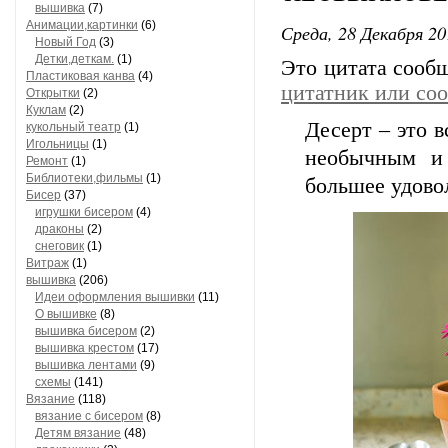
вышивка
(7)
Анимации,картинки
(6)
Среда, 28 Декабря 20
Новый Год
(3)
Детки,деткам.
(1)
Это цитата соо
Пластиковая канва
(4)
цитатник или со
Открытки
(2)
Куклам
(2)
Десерт – это в
кукольный театр
(1)
Игольницы
(1)
необычным и 
Ремонт
(1)
Библиотеки,фильмы
(1)
большее удово
Бисер
(37)
игрушки бисером
(4)
драконы
(2)
снеговик
(1)
Витраж
(1)
вышивка
(206)
Идеи оформления вышивки
(11)
О вышивке
(8)
вышивка бисером
(2)
вышивка крестом
(17)
вышивка лентами
(9)
схемы
(141)
Вязание
(118)
вязание с бисером
(8)
Детям вязание
(48)