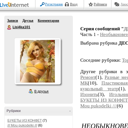
Регистрация
Вход
Рейтинги
Авос
Записи
Друзья
Комментарии
Lisi4ka101
Серия сообщений "
Д
Часть 1 -
Необыкновен
Выбрана рубрика
ДЕ
Соседние рубрики:
То
Другие рубрики в 
Ремонт
(1),
Разные ме
МК
(10),
Пластикова
кукольный театр
(1)
В друзья
Изонить
(3),
Игольни
БУКЕТЫ ИЗ КОНФЕТ
Mou pukodelki ///
(6)
Рубрики
-
БУКЕТЫ ИЗ КОНФЕТ
(7)
НЕОБЫКНОВЕ
/// Mou pukodelki ///
(6)