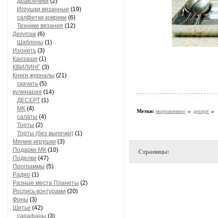
дракончики
(2)
Игрушки вязанные
(19)
салфетки,коврики
(6)
Техники вязания
(12)
Декупаж
(6)
Шаблоны
(1)
Изонить
(3)
Канзаши
(1)
КВИЛИНГ
(3)
Книги,журналы
(21)
скачать
(5)
кулинария
(14)
ДЕСЕРТ
(1)
МК
(4)
Метки:
мороженное
десерт
салаты
(4)
Торты
(2)
Торты (без выпечки)
(1)
Мягкие игрушки
(3)
Подарки МК
(10)
Страницы:
Поделки
(47)
Программы
(5)
Радио
(1)
Разные места Планеты
(2)
Роспись контурами
(20)
Фоны
(3)
Шитье
(42)
сарафаны
(3)