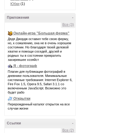
Юбки
(1)
Приложения
-
Все (3)
Онлайн-игра "Большая ферма"
Дядя Джордж оставил тебе свою ферму,
но, к сожалению, она не в очень хорошем
состоянии. Но благодаря твоей деловой
хватке и помощи соседей, друзей и
родных ты в состоянии превратить
захиревшее хозяйст
Я - фотограф
Плагин для публикации фотографий в
дневнике пользователя. Минимальные
системные требования: Internet Explorer 6,
Fire Fox 1.5, Opera 9.5, Safari 3.1.1 со
включенным JavaScript. Возможно это
будет рабо
Открытки
Перерожденный каталог открыток на все
случаи жизни
Ссылки
-
Все (2)