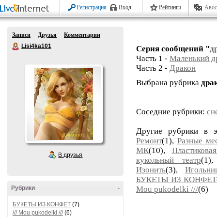
Регистрация
Вход
Рейтинги
Авос
Записи
Друзья
Комментарии
Lisi4ka101
Серия сообщений "
д
Часть 1 -
Маленький д
Часть 2 -
Дракон
Выбрана рубрика
дра
Соседние рубрики:
сн
Другие рубрики в 
Ремонт
(1),
Разные ме
МК
(10),
Пластикова
В друзья
кукольный театр
(1)
Изонить
(3),
Игольни
БУКЕТЫ ИЗ КОНФЕТ
Рубрики
-
Mou pukodelki ///
(6)
БУКЕТЫ ИЗ КОНФЕТ
(7)
/// Mou pukodelki ///
(6)