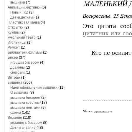
МАЛЕНЬКИЙ 
вышивка
(7)
Анимации,картинки
(6)
Новый Год
(3)
Воскресенье, 25 Дека
Детки,деткам.
(1)
Пластиковая канва
(4)
Это цитата со
Открытки
(2)
цитатник или со
Куклам
(2)
кукольный театр
(1)
Игольницы
(1)
Ремонт
(1)
Кто не осили
Библиотеки,фильмы
(1)
Бисер
(37)
игрушки бисером
(4)
драконы
(2)
снеговик
(1)
Витраж
(1)
вышивка
(206)
Идеи оформления вышивки
(11)
О вышивке
(8)
вышивка бисером
(2)
вышивка крестом
(17)
вышивка лентами
(9)
Метки:
дракончик
схемы
(141)
Вязание
(118)
вязание с бисером
(8)
Детям вязание
(48)