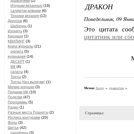
дракончики
(2)
ДРАКОН
Игрушки вязанные
(19)
салфетки,коврики
(6)
Техники вязания
(12)
Понедельник, 09 Янва
Декупаж
(6)
Шаблоны
(1)
Это цитата со
Изонить
(3)
цитатник или со
Канзаши
(1)
КВИЛИНГ
(3)
Книги,журналы
(21)
скачать
(5)
кулинария
(14)
ДЕСЕРТ
(1)
МК
(4)
салаты
(4)
Торты
(2)
Торты (без выпечки)
(1)
Мягкие игрушки
(3)
Метки:
бисер
дракончик
Подарки МК
(10)
Поделки
(47)
Программы
(5)
Радио
(1)
Разные места Планеты
(2)
Страницы:
Роспись контурами
(20)
Фоны
(3)
Шитье
(42)
сарафаны
(3)