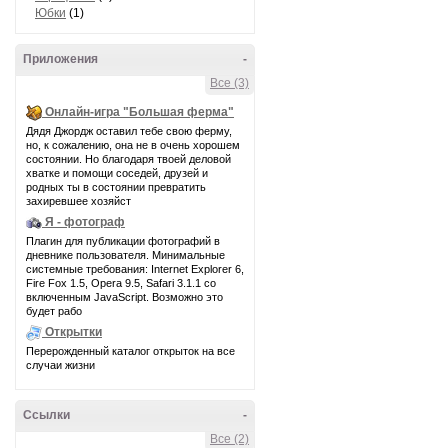
Юбки
(1)
Приложения
-
Все (3)
Онлайн-игра "Большая ферма"
Дядя Джордж оставил тебе свою ферму,
но, к сожалению, она не в очень хорошем
состоянии. Но благодаря твоей деловой
хватке и помощи соседей, друзей и
родных ты в состоянии превратить
захиревшее хозяйст
Я - фотограф
Плагин для публикации фотографий в
дневнике пользователя. Минимальные
системные требования: Internet Explorer 6,
Fire Fox 1.5, Opera 9.5, Safari 3.1.1 со
включенным JavaScript. Возможно это
будет рабо
Открытки
Перерожденный каталог открыток на все
случаи жизни
Ссылки
-
Все (2)