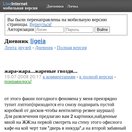
Live
Internet
Дневники
Личка
мобильная версия
Вы были перенаправлены на мобильную версию
страницы.
Вернуться!
Авторизация
Дневник
ligeia
Лента друзей
-
Дневник
-
Полная версия
жара-жара...жареные гвозди...
15-07-2008 20:17
к комментариям
-
к полной версии
-
понравилось!
от этого факин погодного феномена у меня преизрядно
тупит лэптоп(приходится его снизу подпирать пустой
коробкой от дисков-чтобы вентилятор резвее шуршал)
Для развлечения предлагаю вам 2 картинки,найденные
мной на ЖЖ:на первой смотреть на стену этого офисного
кафе-на кой черт там "дверь в никуда",а на второй забавный