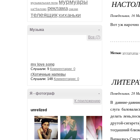
мурмуары
НАСТОЛ
музыкальная попа
реклама
на*балово
сказки
телеящик
хиханьки
Понедельник, 16 Ма
Вот уж нарочно
Музыка
-
Все (7)
Метки:
мурмуары
my love song
Слушали: 9
Комментарии: 0
гХотичные напевы
ЛИТЕРА
Слушали: 148
Комментарии: 0
Понедельник, 28 М
Я - фотограф
-
К приложению
В давние-давни
слуга баловала
unrelized
делать лень,поск
другой-сигарет
тогдашний близки
Варкалось.Спу