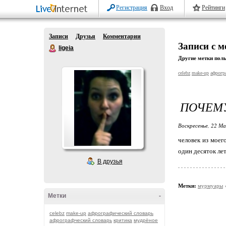
Регистрация
Вход
Рейтинги
Записи
Друзья
Комментарии
Записи с 
ligeia
Другие метки поль
celebz
make-up
афрогр
ПОЧЕМ
Воскресенье, 22 Ма
человек из моег
один десяток лет
В друзья
Метки:
мурмуары
Метки
-
celebz
make-up
афрографический словарь
афрографческий словарь
критика
мудрёное