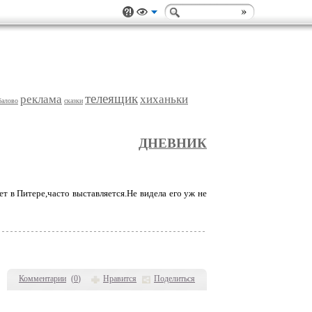
телеящик
реклама
хиханьки
балово
сказки
ДНЕВНИК
т в Питере,часто выставляется.Не видела его уж не
Комментарии
(
0
)
Нравится
Поделиться