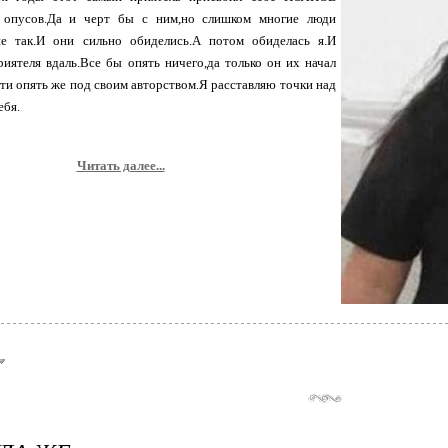
х опусов.Да и черт бы с ним,но слишком многие люди
не так.И они сильно обиделись.А потом обиделась я.И
риятеля вдаль.Все бы опять ничего,да только он их начал
ети опять же под своим авторством.Я расставляю точки над
ебя.
Читать далее...