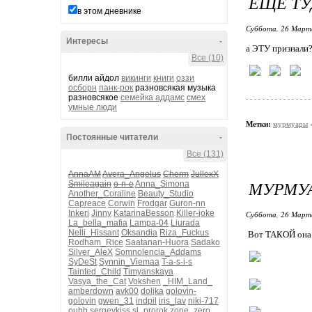
ЕЩЕ ТУ
в этом дневнике
Суббота, 26 Марта
Интересы
-
а ЭТУ признали
Все (10)
билли айдол
викинги
книги
оззи
осборн
панк-рок
разновсякая музыка
разновсякое
семейка аддамс
смех
умные люди
Метки:
мурмуары
Постоянные читатели
-
Все (131)
AnnaAM
Avera_Angelus
Cherm
JullexX
МУРМУ
Smileagain
o-n-e
Anna_Simona
Another_Coraline
Beauty_Studio
Capreace
Corwin
Frodgar
Guron-nn
Inkeri
Jinny
KatarinaBesson
Killer-joke
Суббота, 26 Марта
La_bella_mafia
Lampa-04
Liurada
Nelli_Hissant
Oksandia
Riza_Fuckus
Вот ТАКОЙ она 
Rodham_Rice
Saatanan-Huora
Sadako
Silver_AleX
Somnolencia_Addams
SyDeSt
Synnin_Viemaa
T-a-s-i-s
Tainted_Child
Timyanskaya
Vasya_the_Cat
Vokshen
_HIM_Land_
amberdown
avk00
doljka
golovin-
golovin
gwen_31
indpil
iris_lav
niki-717
oubb
sergeykiss
sl_prorok
zone_zero