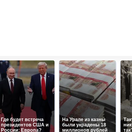
Где будет встреча
На Урале из казны
Так
президентов США и
были украдены 18
ник
России: Европа?
миллионов рублей
так