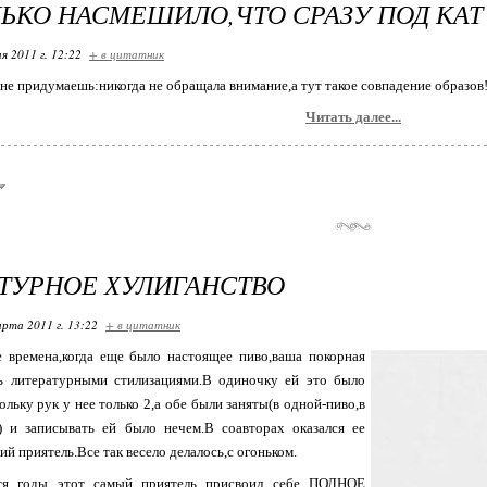
ЬКО НАСМЕШИЛО,ЧТО СРАЗУ ПОД КАТ
я 2011 г. 12:22
+ в цитатник
 не придумаешь:никогда не обращала внимание,а тут такое совпадение обра
Читать далее...
ТУРНОЕ ХУЛИГАНСТВО
арта 2011 г. 13:22
+ в цитатник
е времена,когда еще было настоящее пиво,ваша покорная
сь литературными стилизациями.В одиночку ей это было
ольку рук у нее только 2,а обе были заняты(в одной-пиво,в
а) и записывать ей было нечем.В соавторах оказался ее
й приятель.Все так весело делалось,с огоньком.
стя годы этот самый приятель присвоил себе ПОЛНОЕ