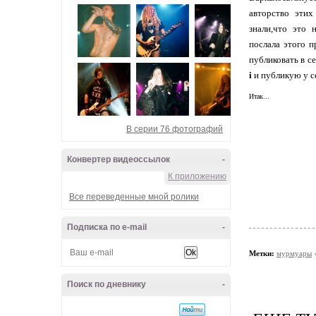
авторство эти
знали,что это 
послала этого п
публиковать в с
i
и публикую у с
Итак...
В серии 76 фотографий
Конвертер видеоссылок
-
К приложению
Все переведенные мной ролики
Подписка по e-mail
-
Метки:
мурмуары
Поиск по дневнику
-