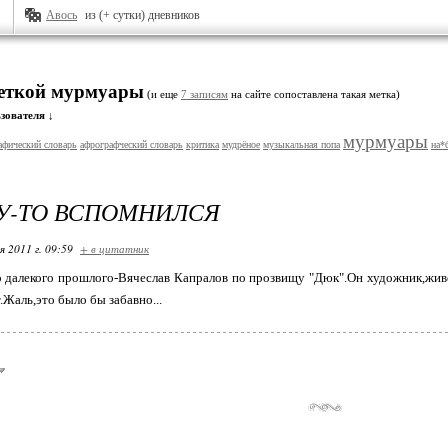
Авось
из (+ сутки) дневников
меткой мурмуары
(и еще
7 записям
на сайте сопоставлена такая метка)
зователя ↓
мурмуары
афический словарь
афрографческий словарь
критика
мудрёное
музыкальная попа
на*
У-ТО ВСПОМНИЛСЯ
я 2011 г. 09:59
+ в цитатник
о далекого прошлого-Вячеслав Капралов по прозвищу "Дюк".Он художник,живе
.Жаль,это было бы забавно...