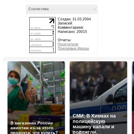
Статистика
-
Создан: 31.03.2004
Записей:
Комментариев:
Написано: 20015
Отчеты:
Посетители
Поисковые фразы
СМИ: В Химках на
полицейскую
В магазинах России
машину напали и
ажиотаж из-за этого
подожгли.
продукта: что купить?