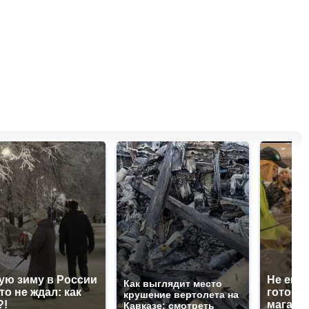
ую зиму в России
Не ешьт
Как выглядит место
то не ждал: как
готовую
крушение вертолета на
?!
магазин
Кавказе: смотреть