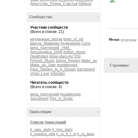
Агентство_Птица_Счастья
Облеся
Сообщества
-
Участник сообществ
(Всего в списке: 21)
неудачные_фотки
town_of_art
Метки:
мурмуары
Школа_Макияжа
Аудиокниги
Сата
кипа_претензий
_HiM_
Apocalyptica_2006
british_music
Deathstars
dope-stars-inc
DSI
Finnish_Music
Jonna_Nygren
Make_up
Make_up_Sale
mustakorppi
Страницы:
Paul_Stanley_Is_A_Dream
Sacrament
Victor-Love
VilleValo
Читатель сообществ
(Всего в списке: 4)
кипа_претензий
mustakorppi
Sacrament
This_is_Erotic
Трансляции
-
Список трансляций
lj_valo_daily
lj_him_daily
lj_respect_ville
lj_ru_h_i_m
lj_ru_tape