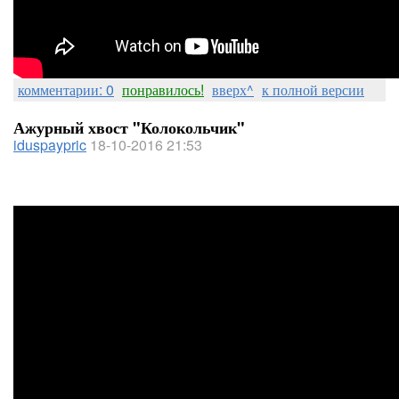
комментарии: 0
понравилось!
вверх^
к полной версии
Ажурный хвост "Колокольчик"
iduspaypric
18-10-2016 21:53