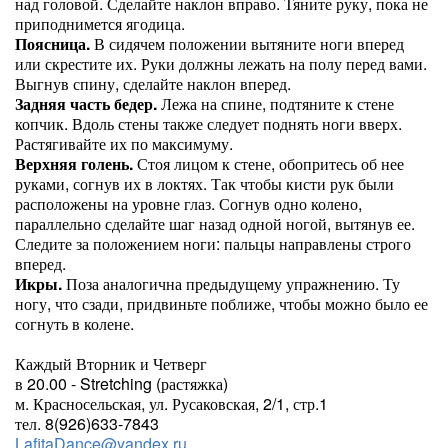
над головой. Сделайте наклон вправо. Тяните руку, пока не
приподнимется ягодица.
Поясница.
В сидячем положении вытяните ноги вперед
или скрестите их. Руки должны лежать на полу перед вами.
Выгнув спину, сделайте наклон вперед.
Задняя часть бедер.
Лежа на спине, подтяните к стене
копчик. Вдоль стены также следует поднять ноги вверх.
Растягивайте их по максимуму.
Верхняя голень.
Стоя лицом к стене, обопритесь об нее
руками, согнув их в локтях. Так чтобы кисти рук были
расположены на уровне глаз. Согнув одно колено,
параллельно сделайте шаг назад одной ногой, вытянув ее.
Следите за положением ноги: пальцы направлены строго
вперед.
Икры.
Поза аналогична предыдущему упражнению. Ту
ногу, что сзади, придвиньте поближе, чтобы можно было ее
согнуть в колене.
Каждый Вторник и Четверг
в 20.00 - Stretching (растяжка)
м. Красносельская, ул. Русаковская, 2/1, стр.1
тел. 8(926)633-7843
LafitaDance@yandex.ru