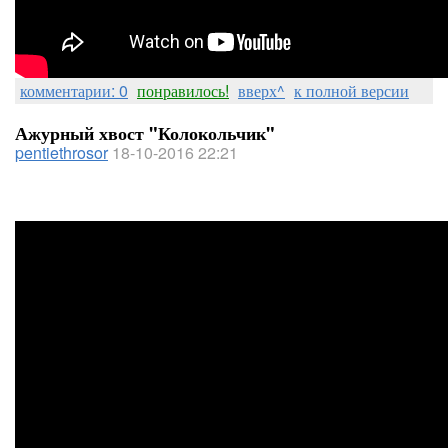
комментарии: 0
понравилось!
вверх^
к полной версии
Ажурный хвост "Колокольчик"
pentiethrosor
18-10-2016 22:21