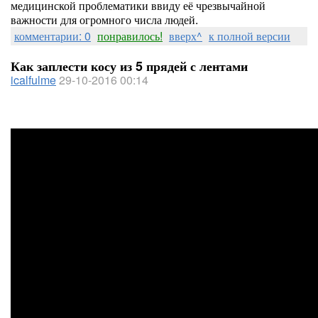
медицинской проблематики ввиду её чрезвычайной
важности для огромного числа людей.
комментарии: 0
понравилось!
вверх^
к полной версии
Как заплести косу из 5 прядей с лентами
icalfulme
29-10-2016 00:14