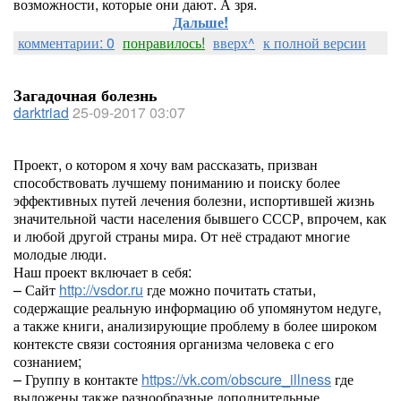
возможности, которые они дают. А зря.
Дальше!
комментарии: 0
понравилось!
вверх^
к полной версии
Загадочная болезнь
darktriad
25-09-2017 03:07
Проект, о котором я хочу вам рассказать, призван
способствовать лучшему пониманию и поиску более
эффективных путей лечения болезни, испортившей жизнь
значительной части населения бывшего СССР, впрочем, как
и любой другой страны мира. От неё страдают многие
молодые люди.
Наш проект включает в себя:
– Сайт
http://vsdor.ru
где можно почитать статьи,
содержащие реальную информацию об упомянутом недуге,
а также книги, анализирующие проблему в более широком
контексте связи состояния организма человека с его
сознанием;
– Группу в контакте
https://vk.com/obscure_illness
где
выложены также разнообразные дополнительные