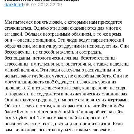
darktriad
05-07-2013 22:09
Мы пытаемся понять людей, с которыми нам приходится
сталкиваться. Однако эти люди оказываются для многих
загадкой. Обладая неотразимым обаянием, в то же время
они – опасные хищники. Эти люди ведут паразитический
образ жизни, манипулируют другими и используют их. Они
бессердечны, не способны жалеть и сострадать,
беспощадны, патологически лживы, безответственны,
агрессивны, импульсивны, эгоцентричны, а также наделены
манией величия. Эти люди сексуально распущенны и не
испытывают глубоких чувств, не способны любить. Они не
могут планировать своё будущее и извлекать уроки из
прошлого. И в то же время эти люди, как правило, не сидят
в тюрьмах и не содержатся в психиатрических стационарах.
Они находятся среди нас, и многие становятся их жертвами.
Об этих людях и о том, как их распознать, читайте в моём
блоге liveinternet.ru/users/darktriad/ и подробнее на сайте
freak.sytes.net. Там вы можете найти опросники/
психологические тесты, статьи и истории из жизни. Если
вам лично довелось столкнуться с таким человеком –