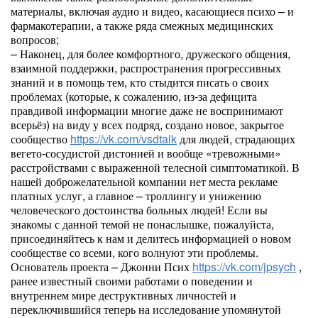
материалы, включая аудио и видео, касающиеся психо – и
фармакотерапии, а также ряда смежных медицинских
вопросов;
– Наконец, для более комфортного, дружеского общения,
взаимной поддержки, распространения прогрессивных
знаний и в помощь тем, кто стыдится писать о своих
проблемах (которые, к сожалению, из-за дефицита
правдивой информации многие даже не воспринимают
всерьёз) на виду у всех подряд, создано новое, закрытое
сообщество
https://vk.com/vsdtalk
для людей, страдающих
вегето-сосудистой дистонией и вообще «тревожными»
расстройствами с выраженной телесной симптоматикой. В
нашей доброжелательной компании нет места рекламе
платных услуг, а главное – троллингу и унижению
человеческого достоинства больных людей! Если вы
знакомы с данной темой не понаслышке, пожалуйста,
присоединяйтесь к нам и делитесь информацией о новом
сообществе со всеми, кого волнуют эти проблемы.
Основатель проекта – Джонни Псих
https://vk.com/jpsych
,
ранее известный своими работами о поведении и
внутреннем мире деструктивных личностей и
переключившийся теперь на исследование упомянутой