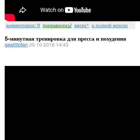
комментарии: 0
понравилось!
вверх^
к полной версии
5-минутная тренировка для пресса и похудения
searlitofan
20-10-2016 14:43