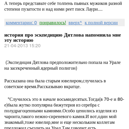
А теперь представьте себе толпень пьяных мужиков разной
степени пузатости и над ними реет писк Лаури....
комментарии: 0
понравилось!
вверх^
к полной версии
история про эскпедицию Дятлова напомнила мне
эту историю
21-04-2013 15:20
(Экспедиция Дятлова предположительно попала на Урале
на засекреченный.ядерный полигон)
Рассказана она была старым ювелиром,случилась в
советское время.Рассказываю вкратце.
"Случилось это в начале восьмидесятых.Тогда(в 70-е и 80-
е)была жутко популярна бижутерия из серебра с
полудрагоценными камнями.Особо ценились изделия из
чароита,такого нежно-сиреневого камня.И вот,один мой
знакомый,тоже ювелир,мне и еще нескольким коллегам
предложил съездить на Урал.Там,говорит,есть