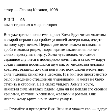
автор — Леонид Каганов, 1998
В И Й — 98
самая страшная в мире история
Вот уже третью ночь семинарист Хома Брут читал молитвы
в старой церкви над гробом усопшей дочери пана, очертив
на полу круг мелом. Первые две ночи ведьма вставала из
гроба и ходила рядом, творя черные заклинания, но не в
силах переступить черту. Хома чувствовал, что самое
страшное случится в последнюю ночь. Так и стало — вдруг
средь тишины послышался шум как от множества летящих
крыльев, раздался жуткий вой и изо всех щелей несметная
сила чудовищ ринулась в церковь. И в миг все пространство
было наводнено страшными чудовищами, и места не было
ступить в сторону. Не в силах увидеть Хому в круге,
нечистая сила металась рядом, едва ли не цепляя его своими
крылами, когтями, клешнями, жвалами и рогами. Они
искали Хому Брута, но не могли увидеть.
— Ступайте и приведите Вия! Вий нам укажет его! — вдруг