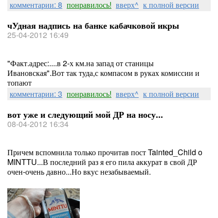
комментарии: 8
понравилось!
вверх^
к полной версии
чУдная надпись на банке кабачковой икры
25-04-2012 16:49
"Факт.адрес:....в 2-х км.на запад от станицы
Ивановская".Вот так туда,с компасом в руках комиссии и
топают
комментарии: 3
понравилось!
вверх^
к полной версии
вот уже и следующий мой ДР на носу...
08-04-2012 16:34
Причем вспомнила только прочитав пост Tainted_Child o
MINTTU...В последний раз я его пила аккурат в свой ДР
очен-очень давно...Но вкус незабываемый.