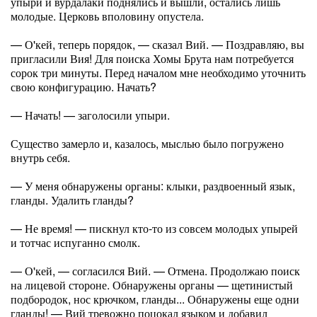
упыри и вурдалаки поднялись и вышли, остались лишь
молодые. Церковь вполовину опустела.
— О'кей, теперь порядок, — сказал Вий. — Поздравляю, вы
пригласили Вия! Для поиска Хомы Брута нам потребуется
сорок три минуты. Перед началом мне необходимо уточнить
свою конфигурацию. Начать?
— Начать! — заголосили упыри.
Существо замерло и, казалось, мыслью было погружено
внутрь себя.
— У меня обнаружены органы: клыки, раздвоенный язык,
гланды. Удалить гланды?
— Не время! — пискнул кто-то из совсем молодых упырей
и тотчас испуганно смолк.
— О'кей, — согласился Вий. — Отмена. Продолжаю поиск
на лицевой стороне. Обнаружены органы — щетинистый
подбородок, нос крючком, гланды... Обнаружены еще одни
гланды! — Вий тревожно поцокал языком и добавил