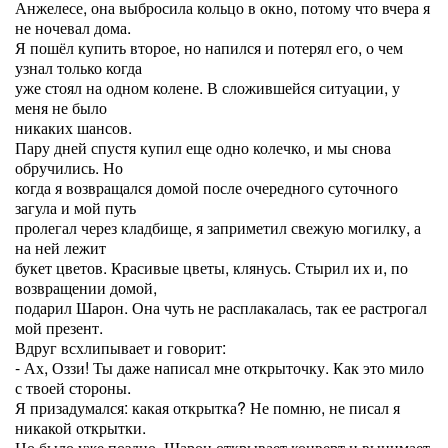
Анжелесе, она выбросила кольцо в окно, потому что вчера я
не ночевал дома.
Я пошёл купить второе, но напился и потерял его, о чем
узнал только когда
уже стоял на одном колене. В сложившейся ситуации, у
меня не было
никаких шансов.
Пару дней спустя купил еще одно колечко, и мы снова
обручились. Но
когда я возвращался домой после очередного суточного
загула и мой путь
пролегал через кладбище, я заприметил свежую могилку, а
на ней лежит
букет цветов. Красивые цветы, клянусь. Стырил их и, по
возвращении домой,
подарил Шарон. Она чуть не расплакалась, так ее растрогал
мой презент.
Вдруг всхлипывает и говорит:
- Ах, Оззи! Ты даже написал мне открыточку. Как это мило
с твоей стороны.
Я призадумался: какая открытка? Не помню, не писал я
никакой открытки.
Но было уже поздно. Шарон открывает конверт и вынимает