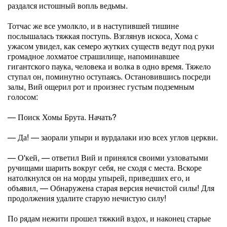
раздался истошный вопль ведьмы.
Тотчас же все умолкло, и в наступившей тишине
послышалась тяжкая поступь. Взглянув искоса, Хома с
ужасом увидел, как семеро жутких существ ведут под руки
громадное лохматое страшилище, напоминавшее
гигантского паука, человека и волка в одно время. Тяжело
ступал он, поминутно оступаясь. Остановившись посреди
залы, Вий ощерил рот и произнес густым подземным
голосом:
— Поиск Хомы Брута. Начать?
— Да! — заорали упыри и вурдалаки изо всех углов церкви.
— О'кей, — ответил Вий и принялся своими узловатыми
ручищами шарить вокруг себя, не сходя с места. Вскоре
натолкнулся он на морды упырей, приведших его, и
объявил, — Обнаружена старая версия нечистой силы! Для
продолжения удалите старую нечистую силу!
По рядам нежити прошел тяжкий вздох, и наконец старые