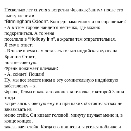
Несколько лет спустя я встретил Фрэнка<Заппу> после его
выступления в
“Birmingham Odeon”. Концерт закончился и он спрашивает:
- А в этом городе найдется местечко, где можно
подкрепиться. А то меня
поселили в “Holiday Inn”, а жратва там отвратительная.
Я ему в ответ:
- В такое время нам осталась только индийская кухня на
Бристол-Стрит,
но я не советую.
Фрэнк пожимает плечами:
- А, сойдет! Пошли!
Ну, мы все вместе идем в эту сомнительную индийскую
забегаловку – я,
Фрэнк, Телма и какая-то японская телочка, с которой Заппа
тогда
встречался. Советую ему ни при каких обстоятельствах не
заказывать из
меню стейк. Он кивает головой, минуту изучает меню и, в
конце концов,
заказывает стейк. Когда его принесли, я уселся поближе и