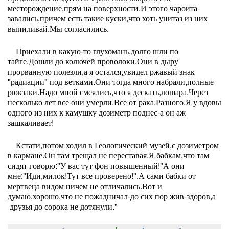
месторождение,прям на поверхности.И этого чароита-
завались,причем есть такие куски,что хоть унитаз из них
выпиливай.Мы согласились.
Приехали в какую-то глухомань,долго шли по
тайге.Дошли до колючей проволоки.Они в дыру
прорванную полезли,а я остался,увидел ржавый знак
"радиации" под ветками.Они тогда много набрали,полные
рюкзаки.Надо мной смеялись,что я дескать,лошара.Через
несколько лет все они умерли.Все от рака.Разного.Я у вдовы
одного из них к камушку дозиметр поднес-а он аж
зашкаливает!
Кстати,потом ходил в Геологический музей,с дозиметром
в кармане.Он там трещал не переставая.Я бабкам,что там
сидят говорю:"У вас тут фон повышенный!"А они
мне:"Иди,милок!Тут все проверено!".А сами бабки от
мертвеца видом ничем не отличались.Вот и
думаю,хорошо,что не пожадничал-до сих пор жив-здоров,а
друзья до сорока не дотянули."