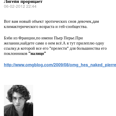
Лигейя прорицает
06-02-2012 22:44
Вот вам новый объект эротических снов девочек,дам
климактерического возраста и гей-сообщества.
Бэби из Франции,по имени Пьер Перье.При
желании,найдете сами о нем всё.А я тут прилеплю одну
ссылку,в которой все его "прелести" для большинства его
поклонников
"налицо"
http://www.omgblog.com/2009/08/omg_hes_naked_pierre