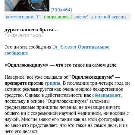
[700x464]
комментарии: 11
понравилось!
вверх^
к полной версии
дурят нашего брата...
17-02-2012 15:25
Это цитата сообщения
Dr_Slosser
Оригинальное
сообщение
«Оциллококцинум» — что это такое на самом деле
Наверное, все уже слышали об "
Оциллококцинуме
"
—
препарате против
гриппа
. В последние три-четыре года он
активно рекламируется как очень мощное лекарственное
средство. Однако в действительности
нас
обманывают
,
поскольку в основе "Оциллококцинума" заложены
средневековые принципы лечения, не имеющие ничего
общего ни с современной научной медициной, ни вообще с
наукой. Многие знают его таким как на этой фотографии,
но мало кто представляет, что это такое на самом деле, и из
чего его делают.