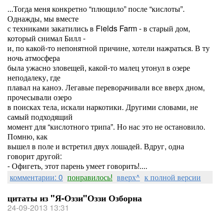
...Тогда меня конкретно “плющило” после “кислоты”.
Однажды, мы вместе
с техниками закатились в Fields Farm - в старый дом,
который снимал Билл -
и, по какой-то непонятной причине, хотели нажраться. В ту
ночь атмосфера
была ужасно зловещей, какой-то малец утонул в озере
неподалеку, где
плавал на каноэ. Легавые переворачивали все вверх дном,
прочесывали озеро
в поисках тела, искали наркотики. Другими словами, не
самый подходящий
момент для “кислотного трипа”. Но нас это не остановило.
Помню, как
вышел в поле и встретил двух лошадей. Вдруг, одна
говорит другой:
- Офигеть, этот парень умеет говорить!....
комментарии: 0
понравилось!
вверх^
к полной версии
цитаты из "Я-Оззи"Оззи Озборна
24-09-2013 13:31