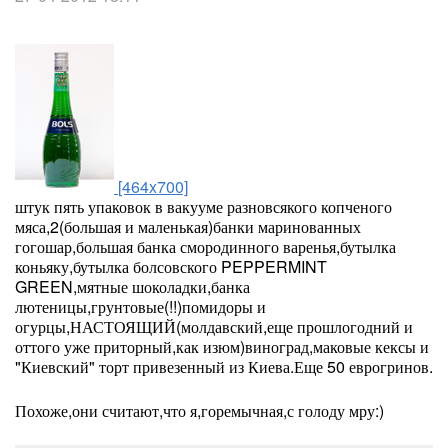
[464x700]
штук пять упаковок в вакууме разновсякого копченого
мяса,2(большая и маленькая)банки маринованных
гогошар,большая банка смородинного варенья,бутылка
коньяку,бутылка болсовского PEPPERMINT
GREEN,мятные шоколадки,банка
лютеницы,грунтовые(!!)помидоры и
огурцы,НАСТОЯЩИЙ(молдавский,еще прошлогодний и
оттого уже приторный,как изюм)виноград,маковые кексы и
"Киевский" торт привезенный из Киева.Еще 50 еврогринов.
Похоже,они считают,что я,горемычная,с голоду мру:)