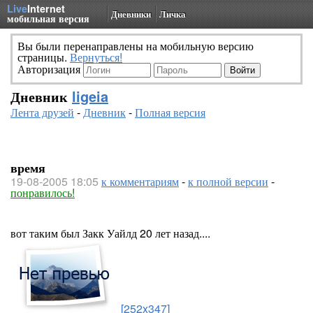
Live
Internet
Дневники
Личка
мобильная версия
Вы были перенаправлены на мобильную версию
страницы.
Вернуться!
Авторизация
Дневник
ligeia
Лента друзей
-
Дневник
-
Полная версия
время
19-08-2005 18:05
к комментариям
-
к полной версии
-
понравилось!
вот таким был Закк Уайлд 20 лет назад....
[252x347]