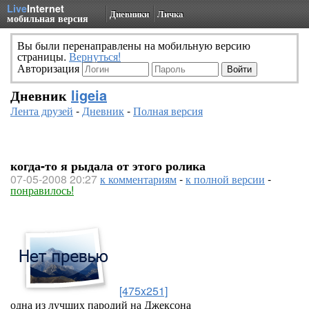
Live
Internet
Дневники
Личка
мобильная версия
Вы были перенаправлены на мобильную версию
страницы.
Вернуться!
Авторизация
Дневник
ligeia
Лента друзей
-
Дневник
-
Полная версия
когда-то я рыдала от этого ролика
07-05-2008 20:27
к комментариям
-
к полной версии
-
понравилось!
[475x251]
одна из лучших пародий на Джексона