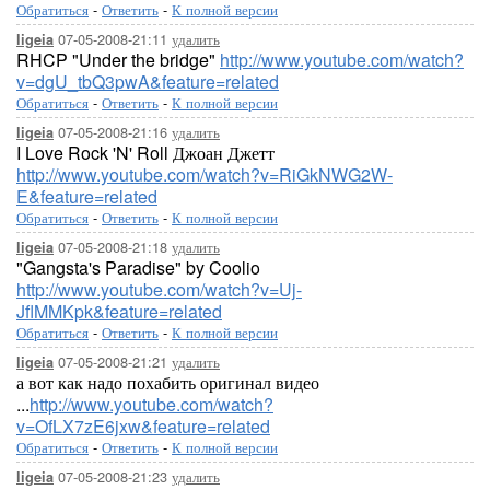
Обратиться
-
Ответить
-
К полной версии
07-05-2008-21:11
удалить
ligeia
RHCP "Under the bridge"
http://www.youtube.com/watch?
v=dgU_tbQ3pwA&feature=related
Обратиться
-
Ответить
-
К полной версии
07-05-2008-21:16
удалить
ligeia
I Love Rock 'N' Roll Джоан Джетт
http://www.youtube.com/watch?v=RiGkNWG2W-
E&feature=related
Обратиться
-
Ответить
-
К полной версии
07-05-2008-21:18
удалить
ligeia
"Gangsta's Paradise" by Coolio
http://www.youtube.com/watch?v=Uj-
JflMMKpk&feature=related
Обратиться
-
Ответить
-
К полной версии
07-05-2008-21:21
удалить
ligeia
а вот как надо похабить оригинал видео
...
http://www.youtube.com/watch?
v=OfLX7zE6jxw&feature=related
Обратиться
-
Ответить
-
К полной версии
07-05-2008-21:23
удалить
ligeia