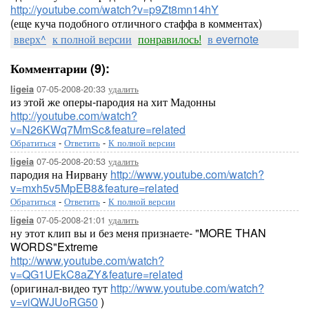
http://youtube.com/watch?v=p9Zt8mn14hY
(еще куча подобного отличного стаффа в комментах)
вверх^
к полной версии
понравилось!
в evernote
Комментарии (9):
07-05-2008-20:33
удалить
ligeia
из этой же оперы-пародия на хит Мадонны
http://youtube.com/watch?
v=N26KWq7MmSc&feature=related
Обратиться
-
Ответить
-
К полной версии
07-05-2008-20:53
удалить
ligeia
пародия на Нирвану
http://www.youtube.com/watch?
v=mxh5v5MpEB8&feature=related
Обратиться
-
Ответить
-
К полной версии
07-05-2008-21:01
удалить
ligeia
ну этот клип вы и без меня признаете- "MORE THAN
WORDS"Extreme
http://www.youtube.com/watch?
v=QG1UEkC8aZY&feature=related
(оригинал-видео тут
http://www.youtube.com/watch?
v=viQWJUoRG50
)