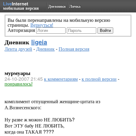
Live
Internet
Дневники
Личка
мобильная версия
Вы были перенаправлены на мобильную версию
страницы.
Вернуться!
Авторизация
Дневник
ligeia
Лента друзей
-
Дневник
-
Полная версия
мурмуары
24-10-2007 21:45
к комментариям
-
к полной версии
-
понравилось!
комплимент отпущенный женщине-цитата из
А.Вознесенского:
Ну разве ж можно НЕ ЛЮБИТЬ?
Вот ЭТУ бабу НЕ ЛЮБИТЬ,
когда она ТАКАЯ ????