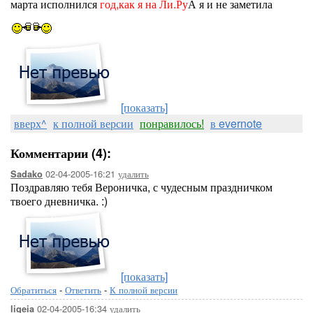
марта исполнился
год,как я на Ли.Ру
А я и не заметила
[показать]
вверх^
к полной версии
понравилось!
в evernote
Комментарии (4):
02-04-2005-16:21
удалить
Sadako
Поздравляю тебя Вероничка, с чудесным праздничком
твоего дневничка. :)
[показать]
Обратиться
-
Ответить
-
К полной версии
02-04-2005-16:34
удалить
ligeia