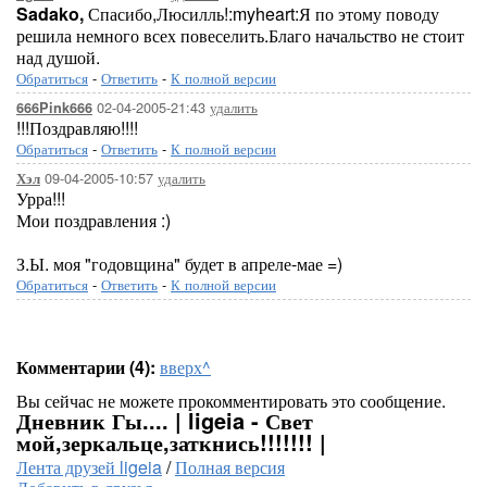
Sadako,
Спасибо,Люсилль!:myheart:Я по этому поводу
решила немного всех повеселить.Благо начальство не стоит
над душой.
Обратиться
-
Ответить
-
К полной версии
02-04-2005-21:43
удалить
666Pink666
!!!Поздравляю!!!!
Обратиться
-
Ответить
-
К полной версии
09-04-2005-10:57
удалить
Хэл
Урра!!!
Мои поздравления :)
З.Ы. моя "годовщина" будет в апреле-мае =)
Обратиться
-
Ответить
-
К полной версии
Комментарии (4):
вверх^
Вы сейчас не можете прокомментировать это сообщение.
Дневник Гы.... | ligeia - Свет
мой,зеркальце,заткнись!!!!!!! |
Лента друзей ligeia
/
Полная версия