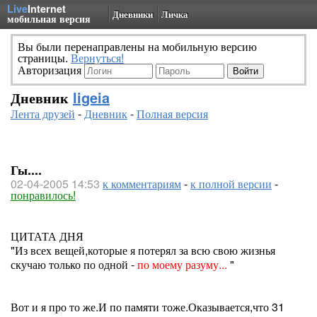
Live
Internet
Дневники
Личка
мобильная версия
Вы были перенаправлены на мобильную версию
страницы.
Вернуться!
Авторизация
Дневник
ligeia
Лента друзей
-
Дневник
-
Полная версия
Гы....
02-04-2005 14:53
к комментариям
-
к полной версии
-
понравилось!
ЦИТАТА ДНЯ
"Из всех вещей,которые я потерял за всю свою жизнья
скучаю только по одной -
по моему разуму...
"
Вот и я про то же.И по памяти тоже.Оказывается,что 31