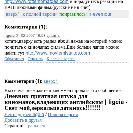
http://www.rottentomatoes.com
и порадуйтесь реакции на
ВАШ любимый фильм.(русские не в счет)
вверх^
к полной версии
понравилось!
в evernote
Комментарии (1):
01-02-2007-16:53
удалить
ligeia
кстати,вверху есть раздел about,нажав на который можно
почитать о киноляпах фильма.Еще больше ляпов можно
найти тут
http://www.moviemistakes.com
Обратиться
-
Ответить
-
К полной версии
Комментарии (1):
вверх^
Вы сейчас не можете прокомментировать это сообщение.
Дневник приятная штука для
киноманов,владеющих английским | ligeia -
Свет мой,зеркальце,заткнись!!!!!!! |
Лента друзей ligeia
/
Полная версия
Добавить в друзья
Страницы:
раньше»