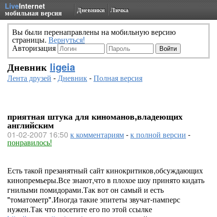
Live
Internet
Дневники
Личка
мобильная версия
Вы были перенаправлены на мобильную версию
страницы.
Вернуться!
Авторизация
Дневник
ligeia
Лента друзей
-
Дневник
-
Полная версия
приятная штука для киноманов,владеющих
английским
01-02-2007 16:50
к комментариям
-
к полной версии
-
понравилось!
Есть такой презанятный сайт кинокритиков,обсуждающих
кинопремьеры.Все знают,что в плохое шоу принято кидать
гнилыми помидорами.Так вот он самый и есть
"томатометр".Иногда такие эпитеты звучат-памперс
нужен.Так что посетите его по этой ссылке